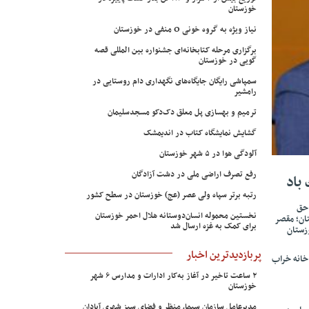
خوزستان
نیاز ویژه به گروه خونی O منفی در خوزستان
برگزاری مرحله کتابخانه‌ای جشنواره بین المللی قصه
گویی در خوزستان
سمپاشی رایگان جایگاه‌های نگهداری دام روستایی در
رامشیر
ترمیم و بهسازی پل معلق دک‌دکو مسجدسلیمان
گشایش نمایشگاه کتاب در اندیمشک
آلودگی هوا در ۵ شهر خوزستان
رفع تصرف اراضی ملی در دشت آزادگان
باد
رتبه برتر سپاه ولی عصر (عج) خوزستان در سطح کشور
 حق
نخستین محموله انسان‌دوستانه هلال احمر خوزستان
ان؛ مقصر
برای کمک به غزه ارسال شد
زستان
پربازدیدترین اخبار
خانه خراب
۲ ساعت تاخیر در آغاز به‌کار ادارات و مدارس ۶ شهر
خوزستان
مدیرعامل سازمان سیما، منظر و فضای سبز شهری آبادان