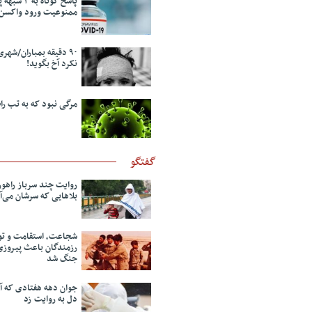
پاسخ کوتاه به 
ممنوعیت ورود واکسن
۹۰ دقیقه بمباران/شه
نکرد آخ بگوید!
مرگی نبود که به تب را
گفتگو
روایت چند سرباز راهور
بلاهایی که سرشان می‌آ
شجاعت، استقامت و تو
رزمندگان باعث پیروزی
جنگ شد
جوان دهه هفتادی که آو
دل به روایت زد