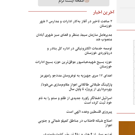
صفحه اینستاگرام
آخرین اخبار
۲ ساعت تاخیر در آغاز به‌کار ادارات و مدارس ۶ شهر
خوزستان
مدیرعامل سازمان سیما، منظر و فضای سبز شهری آبادان
منصوب شد
توسعه خدمات الکترونیکی در اداره کل بنادر و
دریانوردی خوزستان
حوزه بسیج شهیدعباسپور موفق‌ترین حوزه بسیج ادارات
خوزستان
اهدای ۱۷ سری جهیزیه به نوعروسان مددجو رامهرمز
پارکینگ طبقاتی طالقانی اهواز مقاوم‌سازی می‌شود/
بهره‌برداری از پروژه تا پایان سال
اسرائیل اشغالگر رکورد جدیدی از ظلم و ستم را به نام
خود ثبت کرده است
پیروزی فلسطین وعده الهی است
اصلاح شبکه فاضلاب در مناطق کمپلو شمالی و جنوبی
اهواز
توزیع بیش از ۴ هزار و ۴۸۰ تن بذر کشت پاییزه در