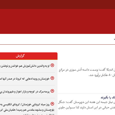
گزارش
او به والدین دانش‌آموزش هم خواندن و نوشتن ی
اندیکا گفت: وسعت دامنه آتش سوزی در مراتع
شد.
خوزستان و رویدادهایی که کرونا در صدر آنها ا
پرسه مرگ در کوچه و بازار اهواز و شهروندان بی
 را بگیرند
ی نماز جمعه این هفته این شهرستان گفت: جنگل
روز سیاه کرونایی خوزستان/ کرونای انگلیسی به
ش حیاتی در این استان دارند لذا مسولین جلوی
بلوچستان و مشهد مقدس هم رسید/ طغیان ملی کرونا