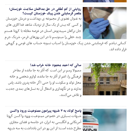
روایتی از کم لطفی در حق مدافعان سلامت خوزستان؛
مقصر فرسایشی شدن پیک خوزستان کیست؟
به عنوان عضوی از مجموعه ی بهداشت و درمان خوزستان
و کسی که بیش از یک سال از نزدیک شاهد فداکاری های
جان برکفان سپیدپوش استان در عرصه مقابله با کرونا هستم
چند خطی را مینویسم تا در این روزهای قرمز، شریک جرم
کسانی نباشم که فرسایشی شدن پیک خوزستان را اسباب تسویه حساب های قومی و گروهی
قرار داده اند.
سالی که احمد محمود خانه خراب شد!
معمولا رسم بر این است که آثار به جا مانده از مفاخر
فرهنگی را، اعم از آثار به جا مانده، لوازم شخصی و خانه
محل تولد و سکونت او را حتی اگر خانه پدری باشد، پاس
بدارند و در نگهداری و انتقال آن به نسل‌های بعدی جدیت
و تلاش می‌کنند.
پاسخ کوتاه به ۳ شبهه پیرامون ممنوعیت ورود واکسن
شبهات بسیاری در خصوص ممنوعیت ورود واکسن کرونا
آمریکایی و انگلیسی به ایران، در جامعه و فضای مجازی
مطرح شده است؛ از این رو در این یادداشت به سه شبهه