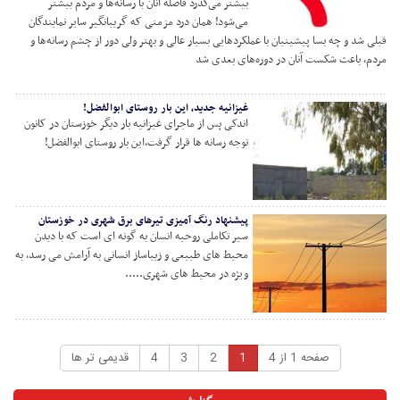
بیشتر می‌گذرد فاصله آنان با رسانه‌ها و مردم بیشتر
می‌شود! همان درد مزمنی که گریبانگیر سایر نمایندگان
قبلی شد و چه بسا پیشینیان با عملکردهایی بسیار عالی و بهتر ولی دور از چشم رسانه‌ها و
مردم، باعث شکست آنان در دوره‌های بعدی شد
غیزانیه جدید، این بار روستای ابوالفضل!
اندکی پس از ماجرای غیزانیه بار دیگر خوزستان در کانون
توجه رسانه ها قرار گرفت،این بار روستای ابوالفضل!
پیشنهاد رنگ آمیزی تیرهای برق شهری در خوزستان
سیر تکاملی روحیه انسان به گونه ای است که با دیدن
محیط های طبیعی و زیباساز انسانی به آرامش می رسد، به
ویژه در محیط های شهری…..
صفحه 1 از 4
1
2
3
4
قدیمی تر ها