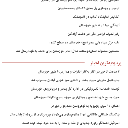
ترمیم و بهسازی پل معلق دک‌دکو مسجدسلیمان
گشایش نمایشگاه کتاب در اندیمشک
آلودگی هوا در ۵ شهر خوزستان
رفع تصرف اراضی ملی در دشت آزادگان
رتبه برتر سپاه ولی عصر (عج) خوزستان در سطح کشور
نخستین محموله انسان‌دوستانه هلال احمر خوزستان برای کمک به غزه ارسال شد
پربازدیدترین اخبار
۲ ساعت تاخیر در آغاز به‌کار ادارات و مدارس ۶ شهر خوزستان
مدیرعامل سازمان سیما، منظر و فضای سبز شهری آبادان منصوب شد
توسعه خدمات الکترونیکی در اداره کل بنادر و دریانوردی خوزستان
حوزه بسیج شهیدعباسپور موفق‌ترین حوزه بسیج ادارات خوزستان
اهدای ۱۷ سری جهیزیه به نوعروسان مددجو رامهرمز
پارکینگ طبقاتی طالقانی اهواز مقاوم‌سازی می‌شود/ بهره‌برداری از پروژه تا پایان سال
اسرائیل اشغالگر رکورد جدیدی از ظلم و ستم را به نام خود ثبت کرده است