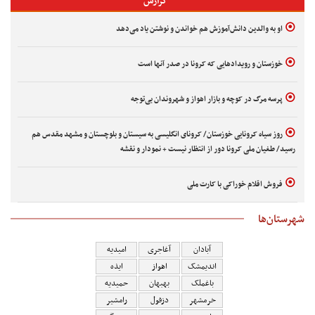
گزارش
او به والدین دانش‌آموزش هم خواندن و نوشتن یاد می‌دهد
خوزستان و رویدادهایی که کرونا در صدر آنها است
پرسه مرگ در کوچه و بازار اهواز و شهروندان بی‌توجه
روز سیاه کرونایی خوزستان/ کرونای انگلیسی به سیستان و بلوچستان و مشهد مقدس هم
رسید/ طغیان ملی کرونا دور از انتظار نیست + نمودار و نقشه
فروش اقلام خوراکی با کارت ملی
شهرستان‌ها
آبادان
آغاجری
امیدیه
اندیمشک
اهواز
ایذه
باغملک
بهبهان
حمیدیه
خرمشهر
دزفول
رامشیر