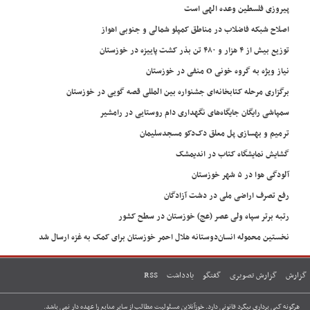
پیروزی فلسطین وعده الهی است
اصلاح شبکه فاضلاب در مناطق کمپلو شمالی و جنوبی اهواز
توزیع بیش از ۴ هزار و ۴۸۰ تن بذر کشت پاییزه در خوزستان
نیاز ویژه به گروه خونی O منفی در خوزستان
برگزاری مرحله کتابخانه‌ای جشنواره بین المللی قصه گویی در خوزستان
سمپاشی رایگان جایگاه‌های نگهداری دام روستایی در رامشیر
ترمیم و بهسازی پل معلق دک‌دکو مسجدسلیمان
گشایش نمایشگاه کتاب در اندیمشک
آلودگی هوا در ۵ شهر خوزستان
رفع تصرف اراضی ملی در دشت آزادگان
رتبه برتر سپاه ولی عصر (عج) خوزستان در سطح کشور
نخستین محموله انسان‌دوستانه هلال احمر خوزستان برای کمک به غزه ارسال شد
گزارش
گزارش تصویری
گفتگو
یادداشت
RSS
هرگونه کپی برداری پیگرد قانونی دارد. خوزآنلاین مسئولیت مطالب از سایر منابع را عهده دار نمی باشد.