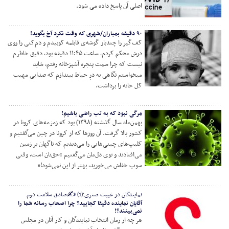
اصلی آن پاسخ داده می شود.
۹۰ دقیقه بمباران/شهری که وقت نکرد آخ بگوید!
کف‌گیر را چندبار گوشه‌ی قابلمه کوبیدم و دم‌کنی را روی
درش محکم کردم، ساعت ۱۱:۴۵ دقیقه بود، دقیق خاطرم
نیست که چرا سمت پنجره آشپزخانه رفتم، شاید
میخواستم نگاهی به درِ حیاط بیندازم که صدایی مهیب
کل خانه را برداشت.
مرگی نبود که به تب راضی باشیم!
بهمن‌ماه سال گذشته (۱۳۹۸) بود که زمزمه‌های کرونا در
کشور بالا گرفت. آن روزها که از کرونا در چین می‌گفتیم و
کلیپ‌های چینی‌هایی را می‌دیدیم که ناگهان بر زمین
می‌افتادند و توی دل‌مان می‌گفتیم “حق‌تان است، وقتی
سوپ خفاش می‌خورید، بهتر از این نمی‌شود!”
نمایندگان در غیبت صغری؛(1) ✍️صادق سلامت دوم
آقایان نماینده دقیقا کجایید؟ چرا اصحاب رسانه شما را
نمی‌بینند؟!
هر چه از زمان انتخاب نمایندگان و کار آنان در مجلس