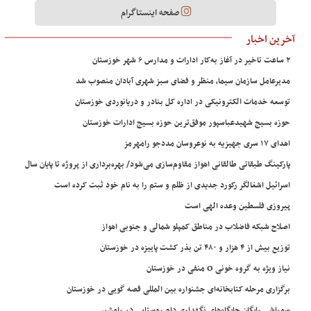
صفحه اینستاگرام
آخرین اخبار
۲ ساعت تاخیر در آغاز به‌کار ادارات و مدارس ۶ شهر خوزستان
مدیرعامل سازمان سیما، منظر و فضای سبز شهری آبادان منصوب شد
توسعه خدمات الکترونیکی در اداره کل بنادر و دریانوردی خوزستان
حوزه بسیج شهیدعباسپور موفق‌ترین حوزه بسیج ادارات خوزستان
اهدای ۱۷ سری جهیزیه به نوعروسان مددجو رامهرمز
پارکینگ طبقاتی طالقانی اهواز مقاوم‌سازی می‌شود/ بهره‌برداری از پروژه تا پایان سال
اسرائیل اشغالگر رکورد جدیدی از ظلم و ستم را به نام خود ثبت کرده است
پیروزی فلسطین وعده الهی است
اصلاح شبکه فاضلاب در مناطق کمپلو شمالی و جنوبی اهواز
توزیع بیش از ۴ هزار و ۴۸۰ تن بذر کشت پاییزه در خوزستان
نیاز ویژه به گروه خونی O منفی در خوزستان
برگزاری مرحله کتابخانه‌ای جشنواره بین المللی قصه گویی در خوزستان
سمپاشی رایگان جایگاه‌های نگهداری دام روستایی در رامشیر