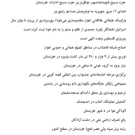
وزه بسیج شهیدعباسپور موفق‌ترین حوزه بسیج ادارات خوزستان
دای ۱۷ سری جهیزیه به نوعروسان مددجو رامهرمز
ارکینگ طبقاتی طالقانی اهواز مقاوم‌سازی می‌شود/ بهره‌برداری از پروژه تا پایان سال
سرائیل اشغالگر رکورد جدیدی از ظلم و ستم را به نام خود ثبت کرده است
یروزی فلسطین وعده الهی است
صلاح شبکه فاضلاب در مناطق کمپلو شمالی و جنوبی اهواز
وزیع بیش از ۴ هزار و ۴۸۰ تن بذر کشت پاییزه در خوزستان
یاز ویژه به گروه خونی O منفی در خوزستان
رگزاری مرحله کتابخانه‌ای جشنواره بین المللی قصه گویی در خوزستان
مپاشی رایگان جایگاه‌های نگهداری دام روستایی در رامشیر
رمیم و بهسازی پل معلق دک‌دکو مسجدسلیمان
شایش نمایشگاه کتاب در اندیمشک
لودگی هوا در ۵ شهر خوزستان
فع تصرف اراضی ملی در دشت آزادگان
تبه برتر سپاه ولی عصر (عج) خوزستان در سطح کشور