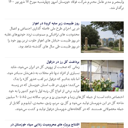
ولیعصر و مدیر عامل محترم شرکت فولاد خوزستان امروز چهارشنبه مورخ ۱۷ شهریور ۱۴۰۰
ار شد.
روز طبیعت زیر سایه کرونا در اهواز
در پی اجرای طرح ملی فاصله گذاری اجتماعی و اعمال
محدودیت های ترافیکی و ممنوعیت تردد خودروهای نقلیه
در روز طبیعت خیابان های اهواز خلوت ترین روز خود را
در روز طبیعت طی سال های گذشته شاهد بود.
برداشت گل رز در دزفول
زمانی که صحبت از پرورش گل در ایران می‌شود، شاید
بسیاری از افراد تنها نام محلات به ذهن‌شان متبادر شود،
اما باید بدانیم که دزفول نیز لقب “شهر گل” را یدک
می‌کشد؛ شهری در قلب استان خوزستان که در زمینه
تولید برخی از انواع گل، رتبه اول یا دوم کشور را به خود
اختصاص داده است؛ از جمله گل‌های زیبا و خوشبوی رز و مریم. سالانه بین ۸۵ تا ۹۰ میلیون
 گل در این شهرستان تولید می‌شود و گل رز، مریم، زنبق، محمدی، لیلیوم و گلایل از
 محصولاتی هستنند که در گلخانه‌های شهرستان دزفول تولید و کشت می‌شوند.
افتتاح پروژه های محرومیت زدایی سپاه خوزستان در