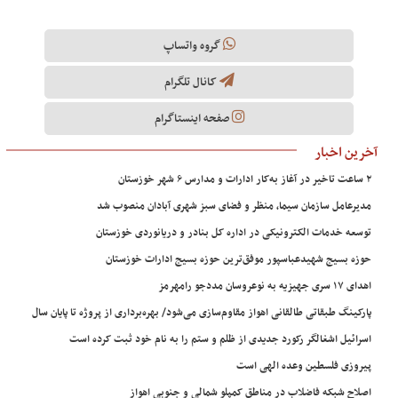
گروه واتساپ
کانال تلگرام
صفحه اینستاگرام
رین اخبار
یر در آغاز به‌کار ادارات و مدارس ۶ شهر خوزستان
دیرعامل سازمان سیما، منظر و فضای سبز شهری آبادان منصوب شد
وسعه خدمات الکترونیکی در اداره کل بنادر و دریانوردی خوزستان
وزه بسیج شهیدعباسپور موفق‌ترین حوزه بسیج ادارات خوزستان
دای ۱۷ سری جهیزیه به نوعروسان مددجو رامهرمز
ارکینگ طبقاتی طالقانی اهواز مقاوم‌سازی می‌شود/ بهره‌برداری از پروژه تا پایان سال
سرائیل اشغالگر رکورد جدیدی از ظلم و ستم را به نام خود ثبت کرده است
یروزی فلسطین وعده الهی است
صلاح شبکه فاضلاب در مناطق کمپلو شمالی و جنوبی اهواز