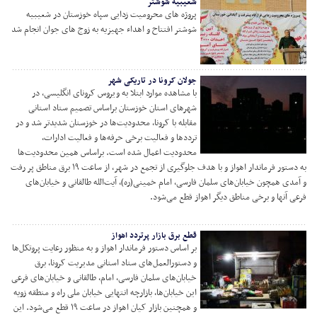
شعیبیه شوشتر
پروژه های محرومیت زدایی سپاه خوزستان در شعیبیه
شوشتر افتتاح و اهداء جهیزیه به زوج های جوان انجام شد
جولان کرونا در تاریکی شهر
با مشاهده موارد ابتلا به ویروس کرونای انگلیسی، در
شهرهای استان خوزستان براساس تصمیم ستاد استانی
مقابله با کرونا، محدودیت‌ها در خوزستان شدیدتر شد و در
ترددها و فعالیت برخی حرفه‌ها و فعالیت ادارات،
محدودیت اعمال شده است. براساس همین محدودیت‌ها
به دستور فرماندار اهواز و با هدف جلوگیری از تجمع در شهر، از ساعت ۱۹ برق مناطق پر رفت
دی همچون خیابان‌های سلمان فارسی، امام خمینی(ره)، آیت‌الله طالقانی و خیابان‌های
 آنها و برخی مناطق دیگر اهواز قطع می‌شود.
قطع برق بازار پرتردد اهواز
بر اساس دستور فرماندار اهواز و به منظور رعایت پروتکل‌ها
و دستورالعمل‌های ستاد استانی مدیریت کرونا، برق
خیابان‌های سلمان فارسی، امام، طالقانی و خیابان‌های فرعی
این خیابان‌ها، بازارچه انتهایی خیابان ملی راه و منطقه زویه
و همچنین بازار کیان اهواز در ساعت ۱۹ قطع می‌شود. این