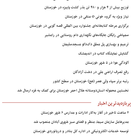
وزیع بیش از ۴ هزار و ۴۸۰ تن بذر کشت پاییزه در خوزستان
یاز ویژه به گروه خونی O منفی در خوزستان
رگزاری مرحله کتابخانه‌ای جشنواره بین المللی قصه گویی در خوزستان
مپاشی رایگان جایگاه‌های نگهداری دام روستایی در رامشیر
رمیم و بهسازی پل معلق دک‌دکو مسجدسلیمان
شایش نمایشگاه کتاب در اندیمشک
لودگی هوا در ۵ شهر خوزستان
فع تصرف اراضی ملی در دشت آزادگان
تبه برتر سپاه ولی عصر (عج) خوزستان در سطح کشور
خستین محموله انسان‌دوستانه هلال احمر خوزستان برای کمک به غزه ارسال شد
بازدیدترین اخبار
یر در آغاز به‌کار ادارات و مدارس ۶ شهر خوزستان
دیرعامل سازمان سیما، منظر و فضای سبز شهری آبادان منصوب شد
وسعه خدمات الکترونیکی در اداره کل بنادر و دریانوردی خوزستان