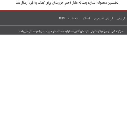
خستین محموله انسان‌دوستانه هلال احمر خوزستان برای کمک به غزه ارسال شد
گزارش تصویری
گفتگو
یادداشت
RSS
ه کپی برداری پیگرد قانونی دارد. خوزآنلاین مسئولیت مطالب از سایر منابع را عهده دار نمی باشد.