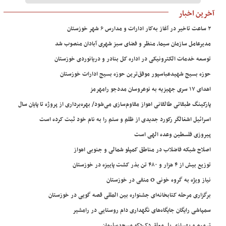
آخرین اخبار
۲ ساعت تاخیر در آغاز به‌کار ادارات و مدارس ۶ شهر خوزستان
مدیرعامل سازمان سیما، منظر و فضای سبز شهری آبادان منصوب شد
توسعه خدمات الکترونیکی در اداره کل بنادر و دریانوردی خوزستان
حوزه بسیج شهیدعباسپور موفق‌ترین حوزه بسیج ادارات خوزستان
اهدای ۱۷ سری جهیزیه به نوعروسان مددجو رامهرمز
پارکینگ طبقاتی طالقانی اهواز مقاوم‌سازی می‌شود/ بهره‌برداری از پروژه تا پایان سال
اسرائیل اشغالگر رکورد جدیدی از ظلم و ستم را به نام خود ثبت کرده است
پیروزی فلسطین وعده الهی است
اصلاح شبکه فاضلاب در مناطق کمپلو شمالی و جنوبی اهواز
توزیع بیش از ۴ هزار و ۴۸۰ تن بذر کشت پاییزه در خوزستان
نیاز ویژه به گروه خونی O منفی در خوزستان
برگزاری مرحله کتابخانه‌ای جشنواره بین المللی قصه گویی در خوزستان
سمپاشی رایگان جایگاه‌های نگهداری دام روستایی در رامشیر
ترمیم و بهسازی پل معلق دک‌دکو مسجدسلیمان