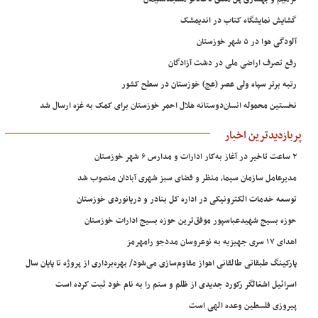
گشایش نمایشگاه کتاب در اندیمشک
آلودگی هوا در ۵ شهر خوزستان
رفع تصرف اراضی ملی در دشت آزادگان
رتبه برتر سپاه ولی عصر (عج) خوزستان در سطح کشور
نخستین محموله انسان‌دوستانه هلال احمر خوزستان برای کمک به غزه ارسال شد
پربازدیدترین اخبار
۲ ساعت تاخیر در آغاز به‌کار ادارات و مدارس ۶ شهر خوزستان
مدیرعامل سازمان سیما، منظر و فضای سبز شهری آبادان منصوب شد
توسعه خدمات الکترونیکی در اداره کل بنادر و دریانوردی خوزستان
حوزه بسیج شهیدعباسپور موفق‌ترین حوزه بسیج ادارات خوزستان
اهدای ۱۷ سری جهیزیه به نوعروسان مددجو رامهرمز
پارکینگ طبقاتی طالقانی اهواز مقاوم‌سازی می‌شود/ بهره‌برداری از پروژه تا پایان سال
اسرائیل اشغالگر رکورد جدیدی از ظلم و ستم را به نام خود ثبت کرده است
پیروزی فلسطین وعده الهی است