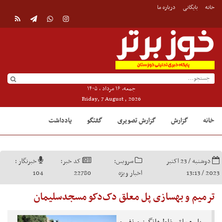
خانه
بایگانی
درباره ما
جمعه, ۱۶ مرداد , ۱۴۰۵
Friday, 7 August , 2026
خانه
گزارش
گزارش تصویری
گفتگو
یادداشت
دوشنبه / 23 اکتبر
سرویس:
کد خبر:
خبرنگار :
2023 / 13:13
اخبار ویژه
22780
104
ترمیم و بهسازی پل معلق دک‌دکو مسجدسلیمان