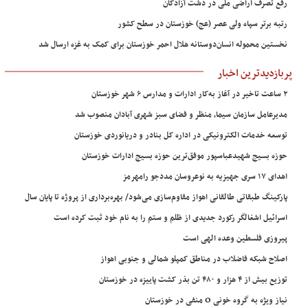
رفع تصرف اراضی ملی در دشت آزادگان
رتبه برتر سپاه ولی عصر (عج) خوزستان در سطح کشور
نخستین محموله انسان‌دوستانه هلال احمر خوزستان برای کمک به غزه ارسال شد
پربازدیدترین اخبار
۲ ساعت تاخیر در آغاز به‌کار ادارات و مدارس ۶ شهر خوزستان
مدیرعامل سازمان سیما، منظر و فضای سبز شهری آبادان منصوب شد
توسعه خدمات الکترونیکی در اداره کل بنادر و دریانوردی خوزستان
حوزه بسیج شهیدعباسپور موفق‌ترین حوزه بسیج ادارات خوزستان
اهدای ۱۷ سری جهیزیه به نوعروسان مددجو رامهرمز
پارکینگ طبقاتی طالقانی اهواز مقاوم‌سازی می‌شود/ بهره‌برداری از پروژه تا پایان سال
اسرائیل اشغالگر رکورد جدیدی از ظلم و ستم را به نام خود ثبت کرده است
پیروزی فلسطین وعده الهی است
اصلاح شبکه فاضلاب در مناطق کمپلو شمالی و جنوبی اهواز
توزیع بیش از ۴ هزار و ۴۸۰ تن بذر کشت پاییزه در خوزستان
نیاز ویژه به گروه خونی O منفی در خوزستان