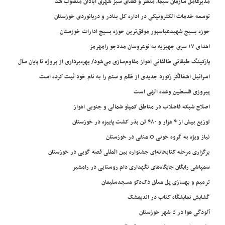
مدیرعامل سازمان سیما، منظر و فضای سبز شهری آبادان منصوب شد
توسعه خدمات الکترونیکی در اداره کل بنادر و دریانوردی خوزستان
حوزه بسیج شهیدعباسپور موفق‌ترین حوزه بسیج ادارات خوزستان
اهدای ۱۷ سری جهیزیه به نوعروسان مددجو رامهرمز
پارکینگ طبقاتی طالقانی اهواز مقاوم‌سازی می‌شود/ بهره‌برداری از پروژه تا پایان سال
اسرائیل اشغالگر رکورد جدیدی از ظلم و ستم را به نام خود ثبت کرده است
پیروزی فلسطین وعده الهی است
اصلاح شبکه فاضلاب در مناطق کمپلو شمالی و جنوبی اهواز
توزیع بیش از ۴ هزار و ۴۸۰ تن بذر کشت پاییزه در خوزستان
نیاز ویژه به گروه خونی O منفی در خوزستان
برگزاری مرحله کتابخانه‌ای جشنواره بین المللی قصه گویی در خوزستان
سمپاشی رایگان جایگاه‌های نگهداری دام روستایی در رامشیر
ترمیم و بهسازی پل معلق دک‌دکو مسجدسلیمان
گشایش نمایشگاه کتاب در اندیمشک
آلودگی هوا در ۵ شهر خوزستان