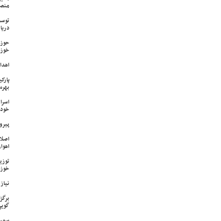
منص
توسع
دریا
حوزه
خوزس
اهدای ۱۷ سری جهیزیه به نوعرو
پارک
بهره‌
اسرا
خود 
پیرو
اصلا
اهواز
خوزس
نیاز وی
برگز
گویی
سمپا