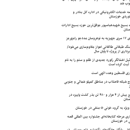
وب شد
ه خدمات الکترونیکی در اداره کل بنادر و
نوردی خوزستان
 بسیج شهیدعباسپور موفق‌ترین حوزه بسیج ادارات
تان
سان مددجو رامهرمز
ینگ طبقاتی طالقانی اهواز مقاوم‌سازی می‌شود/
برداری از پروژه تا پایان سال
ئیل اشغالگر رکورد جدیدی از ظلم و ستم را به نام
ثبت کرده است
زی فلسطین وعده الهی است
ح شبکه فاضلاب در مناطق کمپلو شمالی و جنوبی
توزیع بیش از ۴ هزار و ۴۸۰ تن بذر کشت پاییزه در
تان
ژه به گروه خونی O منفی در خوزستان
اری مرحله کتابخانه‌ای جشنواره بین المللی قصه
 در خوزستان
شی رایگان جایگاه‌های نگهداری دام روستایی در