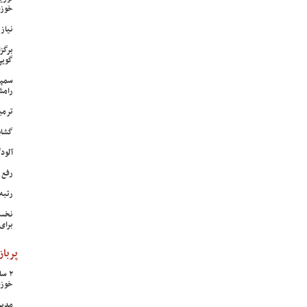
خوزس
نیاز وی
برگز
گویی
سمپا
رامش
ترمی
گشای
آلودگی ه
رفع 
رتبه
نخست
برای
پرباز
خوزس
مدیر