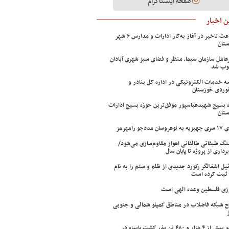
صفحه اینستاگرام
 اخبار
۲ ساعت تاخیر در آغاز به‌کار ادارات و مدارس ۶ شهر
تان
عامل سازمان سیما، منظر و فضای سبز شهری آبادان
وب شد
ه خدمات الکترونیکی در اداره کل بنادر و
نوردی خوزستان
 بسیج شهیدعباسپور موفق‌ترین حوزه بسیج ادارات
تان
سان مددجو رامهرمز
ینگ طبقاتی طالقانی اهواز مقاوم‌سازی می‌شود/
برداری از پروژه تا پایان سال
ئیل اشغالگر رکورد جدیدی از ظلم و ستم را به نام
ثبت کرده است
زی فلسطین وعده الهی است
ح شبکه فاضلاب در مناطق کمپلو شمالی و جنوبی
توزیع بیش از ۴ هزار و ۴۸۰ تن بذر کشت پاییزه در