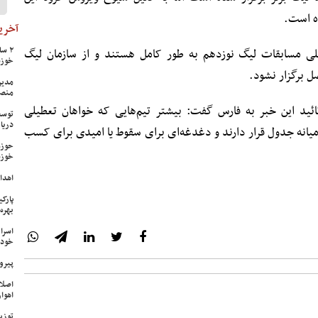
ده است.
آخرین
یلی مسابقات لیگ نوزدهم به طور کامل هستند و از سازمان لیگ
خوزس
ل برگزار نشود.
مدیر
منص
ائید این خبر به فارس گفت: بیشتر تیم‌هایی که خواهان تعطیلی
توسع
دریا
یانه جدول قرار دارند و دغدغه‌ای برای سقوط یا امیدی برای کسب
حوزه
خوزس
اهدای ۱۷ سری جهیزیه به نوعرو
پارک
بهره‌
اسرا
خود 
پیرو
اصلا
اهواز