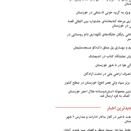
تان
ژه به گروه خونی O منفی در خوزستان
اری مرحله کتابخانه‌ای جشنواره بین المللی قصه
 در خوزستان
شی رایگان جایگاه‌های نگهداری دام روستایی در
یر
م و بهسازی پل معلق دک‌دکو مسجدسلیمان
ش نمایشگاه کتاب در اندیمشک
وا در ۵ شهر خوزستان
تصرف اراضی ملی در دشت آزادگان
 برتر سپاه ولی عصر (عج) خوزستان در سطح کشور
ین محموله انسان‌دوستانه هلال احمر خوزستان
 کمک به غزه ارسال شد
دیدترین اخبار
۲ ساعت تاخیر در آغاز به‌کار ادارات و مدارس ۶ شهر
تان
عامل سازمان سیما، منظر و فضای سبز شهری آبادان