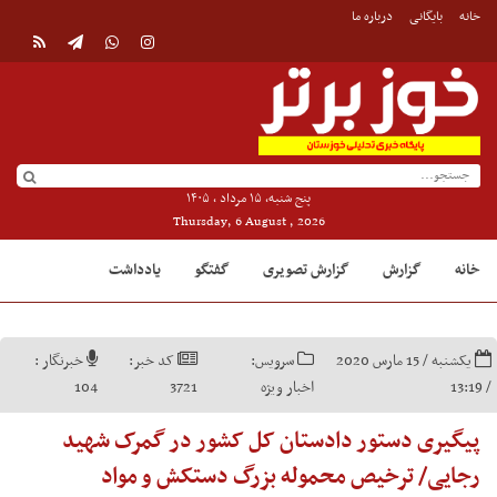
خانه
بایگانی
درباره ما
پنج شنبه, ۱۵ مرداد , ۱۴۰۵
Thursday, 6 August , 2026
خانه
گزارش
گزارش تصویری
گفتگو
یادداشت
یکشنبه / 15 مارس 2020
سرویس:
کد خبر:
خبرنگار :
/ 13:19
اخبار ویژه
3721
104
پیگیری دستور دادستان کل کشور در گمرک شهید
رجایی/ ترخیص محموله بزرگ دستکش و مواد