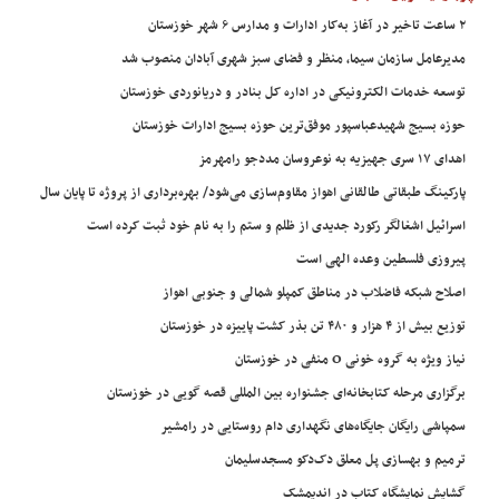
۲ ساعت تاخیر در آغاز به‌کار ادارات و مدارس ۶ شهر خوزستان
مدیرعامل سازمان سیما، منظر و فضای سبز شهری آبادان منصوب شد
توسعه خدمات الکترونیکی در اداره کل بنادر و دریانوردی خوزستان
حوزه بسیج شهیدعباسپور موفق‌ترین حوزه بسیج ادارات خوزستان
اهدای ۱۷ سری جهیزیه به نوعروسان مددجو رامهرمز
پارکینگ طبقاتی طالقانی اهواز مقاوم‌سازی می‌شود/ بهره‌برداری از پروژه تا پایان سال
اسرائیل اشغالگر رکورد جدیدی از ظلم و ستم را به نام خود ثبت کرده است
پیروزی فلسطین وعده الهی است
اصلاح شبکه فاضلاب در مناطق کمپلو شمالی و جنوبی اهواز
توزیع بیش از ۴ هزار و ۴۸۰ تن بذر کشت پاییزه در خوزستان
نیاز ویژه به گروه خونی O منفی در خوزستان
برگزاری مرحله کتابخانه‌ای جشنواره بین المللی قصه گویی در خوزستان
سمپاشی رایگان جایگاه‌های نگهداری دام روستایی در رامشیر
ترمیم و بهسازی پل معلق دک‌دکو مسجدسلیمان
گشایش نمایشگاه کتاب در اندیمشک