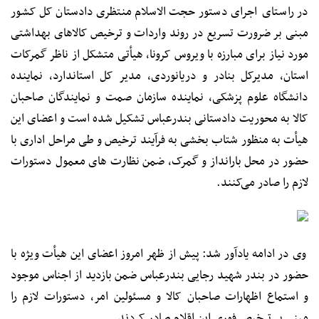
در راستای اجرای دستور حجت الاسلام منتظری دادستان کل کشور
مبنی بر ضرورت تسریع در روند واردات و ترخیص کالاهای بهداشتی
مورد نیاز برای مبارزه با ویروس کرونا، هیأتی متشکل از ناظر گمرکات
استان، مدیرکل بنادر و دریانوردی، مدیر کل استاندارد، نماینده
دانشگاه علوم پزشکی، نماینده سازمان صمت و نمایندگان صاحبان
کالا به محوریت دادستانی بندرعباس تشکیل شده است و اعضای این
هیأت به منظور شتاب بخشی به فرآیند ترخیص و طی مراحل اداری با
حضور در محل بارانداز و گمرک، ضمن نظارت های معمول دستورات
لازم را صادر می‌کنند.
وی در ادامه یادآور شد: پیش از ظهر امروز اعضای این هیأت ویژه با
حضور در بندر شهید رجایی بندرعباس ضمن بازدید از اجناس موجود
و استماع اظهارات صاحبان کالا و مسئولین امر، دستورات لازم را
مبنی بر ترخیص فوری این اقلام صادر کردند.