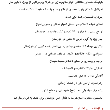
پارکینگ طبقاتی طالقانی اهواز مقاوم‌سازی می‌شود/ بهره‌برداری از پروژه تا پایان سال
اسرائیل اشغالگر رکورد جدیدی از ظلم و ستم را به نام خود ثبت کرده است
پیروزی فلسطین وعده الهی است
اصلاح شبکه فاضلاب در مناطق کمپلو شمالی و جنوبی اهواز
توزیع بیش از ۴ هزار و ۴۸۰ تن بذر کشت پاییزه در خوزستان
نیاز ویژه به گروه خونی O منفی در خوزستان
برگزاری مرحله کتابخانه‌ای جشنواره بین المللی قصه گویی در خوزستان
سمپاشی رایگان جایگاه‌های نگهداری دام روستایی در رامشیر
ترمیم و بهسازی پل معلق دک‌دکو مسجدسلیمان
گشایش نمایشگاه کتاب در اندیمشک
آلودگی هوا در ۵ شهر خوزستان
رفع تصرف اراضی ملی در دشت آزادگان
رتبه برتر سپاه ولی عصر (عج) خوزستان در سطح کشور
نخستین محموله انسان‌دوستانه هلال احمر خوزستان برای کمک به غزه ارسال شد
پربازدیدترین اخبار