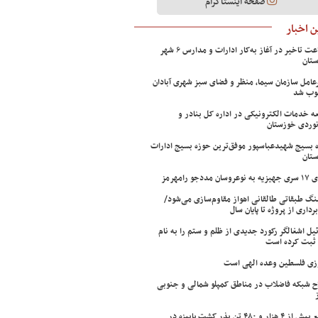
صفحه اینستاگرام
 اخبار
۲ ساعت تاخیر در آغاز به‌کار ادارات و مدارس ۶ شهر
تان
عامل سازمان سیما، منظر و فضای سبز شهری آبادان
وب شد
ه خدمات الکترونیکی در اداره کل بنادر و
نوردی خوزستان
 بسیج شهیدعباسپور موفق‌ترین حوزه بسیج ادارات
تان
سان مددجو رامهرمز
ینگ طبقاتی طالقانی اهواز مقاوم‌سازی می‌شود/
برداری از پروژه تا پایان سال
ئیل اشغالگر رکورد جدیدی از ظلم و ستم را به نام
ثبت کرده است
زی فلسطین وعده الهی است
ح شبکه فاضلاب در مناطق کمپلو شمالی و جنوبی
توزیع بیش از ۴ هزار و ۴۸۰ تن بذر کشت پاییزه در