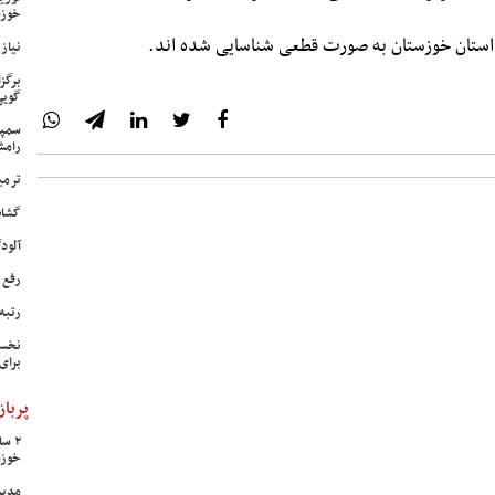
خوزس
نیاز وی
برگز
گویی
سمپا
رامش
ترمی
گشای
آلودگی ه
رفع 
رتبه
نخست
برای
پرباز
خوزس
مدیر