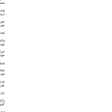
منص
توسع
دریا
حوزه
خوزس
اهدای ۱۷ سری جهیزیه به نوعرو
پارک
بهره‌
اسرا
خود 
پیرو
اصلا
اهواز
خوزس
نیاز وی
برگز
گویی
سمپا