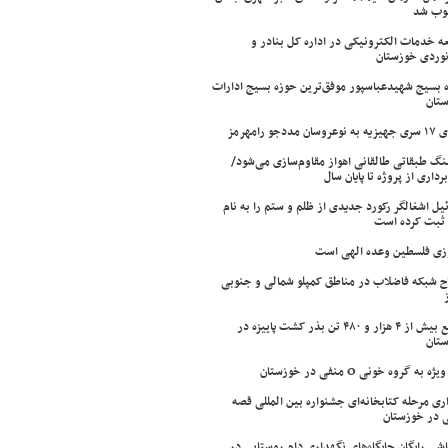
وب شد
ه خدمات الکترونیکی در اداره کل بنادر و
نوردی خوزستان
 بسیج شهیدعباسپور موفق‌ترین حوزه بسیج ادارات
تان
سان مددجو رامهرمز
ینگ طبقاتی طالقانی اهواز مقاوم‌سازی می‌شود/
برداری از پروژه تا پایان سال
ئیل اشغالگر رکورد جدیدی از ظلم و ستم را به نام
ثبت کرده است
زی فلسطین وعده الهی است
ح شبکه فاضلاب در مناطق کمپلو شمالی و جنوبی
توزیع بیش از ۴ هزار و ۴۸۰ تن بذر کشت پاییزه در
تان
ژه به گروه خونی O منفی در خوزستان
اری مرحله کتابخانه‌ای جشنواره بین المللی قصه
 در خوزستان
شی رایگان جایگاه‌های نگهداری دام روستایی در