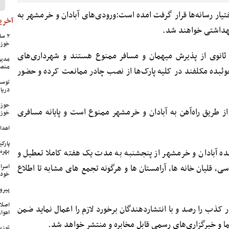
ختیار رسانه‌ها قرار گرفت امده است:ورودی‌های آبادان و خرمشهر به
آخرین
خوزس
ع ثانوی از پذیرش میهمان و مسافر ممنوع هستند و شهرداری‌های
مدیر
منص
چوئبده مکلفند در کلیه پارک‌ها از نصب چادر ممانعت کرده و حضور
توسع
دریا
حوزه
از طریق راه‌آهن به آبادان و خرمشهر ممنوع است و پایانه مسافری
خوزس
اهدای ۱۷ سری جهیزیه به نوعرو
پارک
یده آبادان و خرمشهر از پنجشنبه به مدت یک هفته کاملا تعطیل و
بهره‌
وسی، قلیان خانه ها، آرامستان ها و هرگونه تجمع های مشابه تا اطلاع
اسرا
خود 
پیرو
اصلا
ذب را رصد و با انتشاردهندگان برخورد لازم را اعمال نماید ضمن
اهواز
ما و خبرگزاری‌های رسمی قابل مخابره و منتشر خواهد شد.