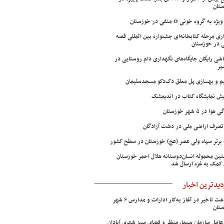
تان
ژه به گروه خونی O منفی در خوزستان
اری مرحله کتابخانه‌ای جشنواره بین المللی قصه
 در خوزستان
شی رایگان جایگاه‌های نگهداری دام روستایی در
یر
م و بهسازی پل معلق دک‌دکو مسجدسلیمان
ش نمایشگاه کتاب در اندیمشک
وا در ۵ شهر خوزستان
تصرف اراضی ملی در دشت آزادگان
 برتر سپاه ولی عصر (عج) خوزستان در سطح کشور
ین محموله انسان‌دوستانه هلال احمر خوزستان
 کمک به غزه ارسال شد
دیدترین اخبار
۲ ساعت تاخیر در آغاز به‌کار ادارات و مدارس ۶ شهر
تان
عامل سازمان سیما، منظر و فضای سبز شهری آبادان