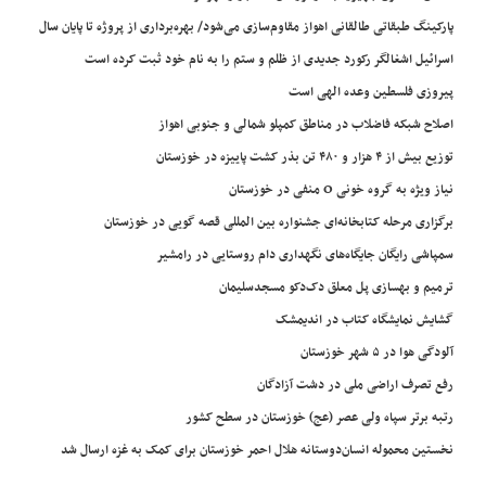
پارکینگ طبقاتی طالقانی اهواز مقاوم‌سازی می‌شود/ بهره‌برداری از پروژه تا پایان سال
اسرائیل اشغالگر رکورد جدیدی از ظلم و ستم را به نام خود ثبت کرده است
پیروزی فلسطین وعده الهی است
اصلاح شبکه فاضلاب در مناطق کمپلو شمالی و جنوبی اهواز
توزیع بیش از ۴ هزار و ۴۸۰ تن بذر کشت پاییزه در خوزستان
نیاز ویژه به گروه خونی O منفی در خوزستان
برگزاری مرحله کتابخانه‌ای جشنواره بین المللی قصه گویی در خوزستان
سمپاشی رایگان جایگاه‌های نگهداری دام روستایی در رامشیر
ترمیم و بهسازی پل معلق دک‌دکو مسجدسلیمان
گشایش نمایشگاه کتاب در اندیمشک
آلودگی هوا در ۵ شهر خوزستان
رفع تصرف اراضی ملی در دشت آزادگان
رتبه برتر سپاه ولی عصر (عج) خوزستان در سطح کشور
نخستین محموله انسان‌دوستانه هلال احمر خوزستان برای کمک به غزه ارسال شد