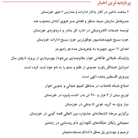
پربازدیدترین اخبار
۲ ساعت تاخیر در آغاز به‌کار ادارات و مدارس ۶ شهر خوزستان
مدیرعامل سازمان سیما، منظر و فضای سبز شهری آبادان منصوب شد
توسعه خدمات الکترونیکی در اداره کل بنادر و دریانوردی خوزستان
حوزه بسیج شهیدعباسپور موفق‌ترین حوزه بسیج ادارات خوزستان
اهدای ۱۷ سری جهیزیه به نوعروسان مددجو رامهرمز
پارکینگ طبقاتی طالقانی اهواز مقاوم‌سازی می‌شود/ بهره‌برداری از پروژه تا پایان سال
اسرائیل اشغالگر رکورد جدیدی از ظلم و ستم را به نام خود ثبت کرده است
پیروزی فلسطین وعده الهی است
اصلاح شبکه فاضلاب در مناطق کمپلو شمالی و جنوبی اهواز
توزیع بیش از ۴ هزار و ۴۸۰ تن بذر کشت پاییزه در خوزستان
نیاز ویژه به گروه خونی O منفی در خوزستان
برگزاری مرحله کتابخانه‌ای جشنواره بین المللی قصه گویی در خوزستان
سمپاشی رایگان جایگاه‌های نگهداری دام روستایی در رامشیر
ترمیم و بهسازی پل معلق دک‌دکو مسجدسلیمان