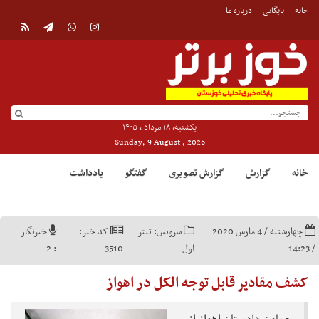
خانه
بایگانی
درباره ما
یکشنبه, ۱۸ مرداد , ۱۴۰۵
Sunday, 9 August , 2026
خانه
گزارش
گزارش تصویری
گفتگو
یادداشت
چهارشنبه / 4 مارس 2020
سرویس:
تیتر
کد خبر:
خبرنگار
/ 14:23
اول
3510
:
2
کشف مقادیر قابل توجه الکل در اهواز