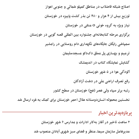
اصلاح شبکه فاضلاب در مناطق کمپلو شمالی و جنوبی اهواز
توزیع بیش از ۴ هزار و ۴۸۰ تن بذر کشت پاییزه در خوزستان
نیاز ویژه به گروه خونی O منفی در خوزستان
برگزاری مرحله کتابخانه‌ای جشنواره بین المللی قصه گویی در خوزستان
سمپاشی رایگان جایگاه‌های نگهداری دام روستایی در رامشیر
ترمیم و بهسازی پل معلق دک‌دکو مسجدسلیمان
گشایش نمایشگاه کتاب در اندیمشک
آلودگی هوا در ۵ شهر خوزستان
رفع تصرف اراضی ملی در دشت آزادگان
رتبه برتر سپاه ولی عصر (عج) خوزستان در سطح کشور
نخستین محموله انسان‌دوستانه هلال احمر خوزستان برای کمک به غزه ارسال شد
پربازدیدترین اخبار
۲ ساعت تاخیر در آغاز به‌کار ادارات و مدارس ۶ شهر خوزستان
مدیرعامل سازمان سیما، منظر و فضای سبز شهری آبادان منصوب شد