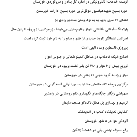
توسعه خدمات الکترونیکی در اداره کل بنادر و دریانوردی خوزستان
حوزه بسیج شهیدعباسپور موفق‌ترین حوزه بسیج ادارات خوزستان
اهدای ۱۷ سری جهیزیه به نوعروسان مددجو رامهرمز
پارکینگ طبقاتی طالقانی اهواز مقاوم‌سازی می‌شود/ بهره‌برداری از پروژه تا پایان سال
اسرائیل اشغالگر رکورد جدیدی از ظلم و ستم را به نام خود ثبت کرده است
پیروزی فلسطین وعده الهی است
اصلاح شبکه فاضلاب در مناطق کمپلو شمالی و جنوبی اهواز
توزیع بیش از ۴ هزار و ۴۸۰ تن بذر کشت پاییزه در خوزستان
نیاز ویژه به گروه خونی O منفی در خوزستان
برگزاری مرحله کتابخانه‌ای جشنواره بین المللی قصه گویی در خوزستان
سمپاشی رایگان جایگاه‌های نگهداری دام روستایی در رامشیر
ترمیم و بهسازی پل معلق دک‌دکو مسجدسلیمان
گشایش نمایشگاه کتاب در اندیمشک
آلودگی هوا در ۵ شهر خوزستان
رفع تصرف اراضی ملی در دشت آزادگان