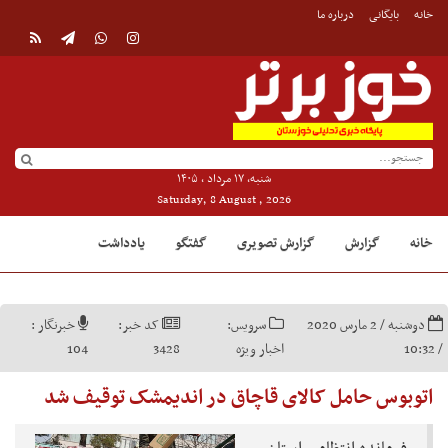
خانه
بایگانی
درباره ما
شنبه, ۱۷ مرداد , ۱۴۰۵
Saturday, 8 August , 2026
خانه
گزارش
گزارش تصویری
گفتگو
یادداشت
دوشنبه / 2 مارس 2020
سرویس:
کد خبر:
خبرنگار :
/ 10:32
اخبار ویژه
3428
104
اتوبوس حامل کالای قاچاق در اندیمشک توقیف شد