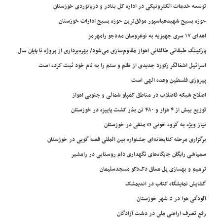
توسعه خدمات الکترونیکی در اداره کل بنادر و دریانوردی خوزستان
حوزه بسیج شهیدعباسپور موفق‌ترین حوزه بسیج ادارات خوزستان
اهدای ۱۷ سری جهیزیه به نوعروسان مددجو رامهرمز
پارکینگ طبقاتی طالقانی اهواز مقاوم‌سازی می‌شود/ بهره‌برداری از پروژه تا پایان سال
اسرائیل اشغالگر رکورد جدیدی از ظلم و ستم را به نام خود ثبت کرده است
پیروزی فلسطین وعده الهی است
اصلاح شبکه فاضلاب در مناطق کمپلو شمالی و جنوبی اهواز
توزیع بیش از ۴ هزار و ۴۸۰ تن بذر کشت پاییزه در خوزستان
نیاز ویژه به گروه خونی O منفی در خوزستان
برگزاری مرحله کتابخانه‌ای جشنواره بین المللی قصه گویی در خوزستان
سمپاشی رایگان جایگاه‌های نگهداری دام روستایی در رامشیر
ترمیم و بهسازی پل معلق دک‌دکو مسجدسلیمان
گشایش نمایشگاه کتاب در اندیمشک
آلودگی هوا در ۵ شهر خوزستان
رفع تصرف اراضی ملی در دشت آزادگان