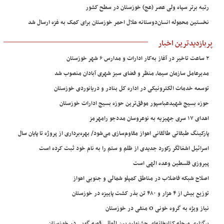
رتبه برتر سپاه ولی عصر (عج) خوزستان در سطح کشور
نخستین محموله انسان‌دوستانه هلال احمر خوزستان برای کمک به غزه ارسال شد
پربازدیدترین اخبار
۲ ساعت تاخیر در آغاز به‌کار ادارات و مدارس ۶ شهر خوزستان
مدیرعامل سازمان سیما، منظر و فضای سبز شهری آبادان منصوب شد
توسعه خدمات الکترونیکی در اداره کل بنادر و دریانوردی خوزستان
حوزه بسیج شهیدعباسپور موفق‌ترین حوزه بسیج ادارات خوزستان
اهدای ۱۷ سری جهیزیه به نوعروسان مددجو رامهرمز
پارکینگ طبقاتی طالقانی اهواز مقاوم‌سازی می‌شود/ بهره‌برداری از پروژه تا پایان سال
اسرائیل اشغالگر رکورد جدیدی از ظلم و ستم را به نام خود ثبت کرده است
پیروزی فلسطین وعده الهی است
اصلاح شبکه فاضلاب در مناطق کمپلو شمالی و جنوبی اهواز
توزیع بیش از ۴ هزار و ۴۸۰ تن بذر کشت پاییزه در خوزستان
نیاز ویژه به گروه خونی O منفی در خوزستان
برگزاری مرحله کتابخانه‌ای جشنواره بین المللی قصه گویی در خوزستان