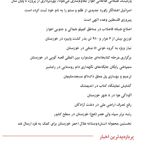
پارکینگ طبقاتی طالقانی اهواز مقاوم‌سازی می‌شود/ بهره‌برداری از پروژه تا پایان سال
اسرائیل اشغالگر رکورد جدیدی از ظلم و ستم را به نام خود ثبت کرده است
پیروزی فلسطین وعده الهی است
اصلاح شبکه فاضلاب در مناطق کمپلو شمالی و جنوبی اهواز
توزیع بیش از ۴ هزار و ۴۸۰ تن بذر کشت پاییزه در خوزستان
نیاز ویژه به گروه خونی O منفی در خوزستان
برگزاری مرحله کتابخانه‌ای جشنواره بین المللی قصه گویی در خوزستان
سمپاشی رایگان جایگاه‌های نگهداری دام روستایی در رامشیر
ترمیم و بهسازی پل معلق دک‌دکو مسجدسلیمان
گشایش نمایشگاه کتاب در اندیمشک
آلودگی هوا در ۵ شهر خوزستان
رفع تصرف اراضی ملی در دشت آزادگان
رتبه برتر سپاه ولی عصر (عج) خوزستان در سطح کشور
نخستین محموله انسان‌دوستانه هلال احمر خوزستان برای کمک به غزه ارسال شد
پربازدیدترین اخبار