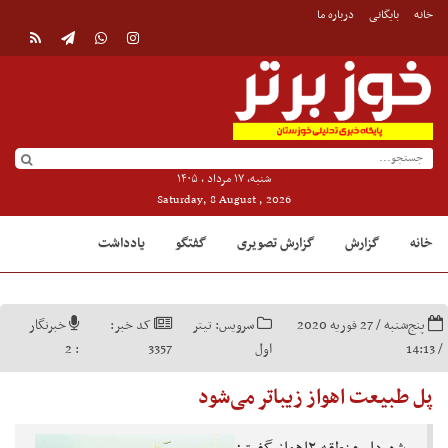
خانه
بایگانی
درباره ما
شنبه, ۱۷ مرداد , ۱۴۰۵
Saturday, 8 August , 2026
خانه
گزارش
گزارش تصویری
گفتگو
یادداشت
پنج‌شنبه / 27 فوریه 2020
سرویس:
تیتر
کد خبر:
خبرنگار
/ 14:13
اول
3357
:
2
پل طبیعت اهواز زیباتر می‌شود