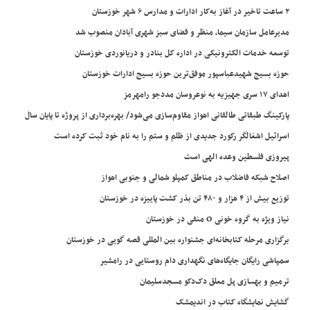
۲ ساعت تاخیر در آغاز به‌کار ادارات و مدارس ۶ شهر خوزستان
مدیرعامل سازمان سیما، منظر و فضای سبز شهری آبادان منصوب شد
توسعه خدمات الکترونیکی در اداره کل بنادر و دریانوردی خوزستان
حوزه بسیج شهیدعباسپور موفق‌ترین حوزه بسیج ادارات خوزستان
اهدای ۱۷ سری جهیزیه به نوعروسان مددجو رامهرمز
پارکینگ طبقاتی طالقانی اهواز مقاوم‌سازی می‌شود/ بهره‌برداری از پروژه تا پایان سال
اسرائیل اشغالگر رکورد جدیدی از ظلم و ستم را به نام خود ثبت کرده است
پیروزی فلسطین وعده الهی است
اصلاح شبکه فاضلاب در مناطق کمپلو شمالی و جنوبی اهواز
توزیع بیش از ۴ هزار و ۴۸۰ تن بذر کشت پاییزه در خوزستان
نیاز ویژه به گروه خونی O منفی در خوزستان
برگزاری مرحله کتابخانه‌ای جشنواره بین المللی قصه گویی در خوزستان
سمپاشی رایگان جایگاه‌های نگهداری دام روستایی در رامشیر
ترمیم و بهسازی پل معلق دک‌دکو مسجدسلیمان
گشایش نمایشگاه کتاب در اندیمشک