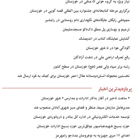
نیاز ویژه به گروه خونی O منفی در خوزستان
برگزاری مرحله کتابخانه‌ای جشنواره بین المللی قصه گویی در خوزستان
سمپاشی رایگان جایگاه‌های نگهداری دام روستایی در رامشیر
ترمیم و بهسازی پل معلق دک‌دکو مسجدسلیمان
گشایش نمایشگاه کتاب در اندیمشک
آلودگی هوا در ۵ شهر خوزستان
رفع تصرف اراضی ملی در دشت آزادگان
رتبه برتر سپاه ولی عصر (عج) خوزستان در سطح کشور
نخستین محموله انسان‌دوستانه هلال احمر خوزستان برای کمک به غزه ارسال شد
پربازدیدترین اخبار
۲ ساعت تاخیر در آغاز به‌کار ادارات و مدارس ۶ شهر خوزستان
مدیرعامل سازمان سیما، منظر و فضای سبز شهری آبادان منصوب شد
توسعه خدمات الکترونیکی در اداره کل بنادر و دریانوردی خوزستان
حوزه بسیج شهیدعباسپور موفق‌ترین حوزه بسیج ادارات خوزستان
اهدای ۱۷ سری جهیزیه به نوعروسان مددجو رامهرمز