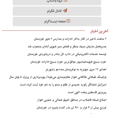
گروه واتساپ
کانال تلگرام
صفحه اینستاگرام
آخرین اخبار
۲ ساعت تاخیر در آغاز به‌کار ادارات و مدارس ۶ شهر خوزستان
مدیرعامل سازمان سیما، منظر و فضای سبز شهری آبادان منصوب شد
توسعه خدمات الکترونیکی در اداره کل بنادر و دریانوردی خوزستان
حوزه بسیج شهیدعباسپور موفق‌ترین حوزه بسیج ادارات خوزستان
اهدای ۱۷ سری جهیزیه به نوعروسان مددجو رامهرمز
پارکینگ طبقاتی طالقانی اهواز مقاوم‌سازی می‌شود/ بهره‌برداری از پروژه تا پایان سال
اسرائیل اشغالگر رکورد جدیدی از ظلم و ستم را به نام خود ثبت کرده است
پیروزی فلسطین وعده الهی است
اصلاح شبکه فاضلاب در مناطق کمپلو شمالی و جنوبی اهواز
توزیع بیش از ۴ هزار و ۴۸۰ تن بذر کشت پاییزه در خوزستان