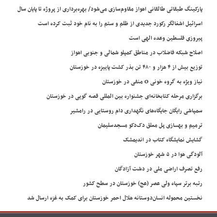
پارکینگ طبقاتی طالقانی اهواز مقاوم‌سازی می‌شود/ بهره‌برداری از پروژه تا پایان سال
اسرائیل اشغالگر رکورد جدیدی از ظلم و ستم را به نام خود ثبت کرده است
پیروزی فلسطین وعده الهی است
اصلاح شبکه فاضلاب در مناطق کمپلو شمالی و جنوبی اهواز
توزیع بیش از ۴ هزار و ۴۸۰ تن بذر کشت پاییزه در خوزستان
نیاز ویژه به گروه خونی O منفی در خوزستان
برگزاری مرحله کتابخانه‌ای جشنواره بین المللی قصه گویی در خوزستان
سمپاشی رایگان جایگاه‌های نگهداری دام روستایی در رامشیر
ترمیم و بهسازی پل معلق دک‌دکو مسجدسلیمان
گشایش نمایشگاه کتاب در اندیمشک
آلودگی هوا در ۵ شهر خوزستان
رفع تصرف اراضی ملی در دشت آزادگان
رتبه برتر سپاه ولی عصر (عج) خوزستان در سطح کشور
نخستین محموله انسان‌دوستانه هلال احمر خوزستان برای کمک به غزه ارسال شد