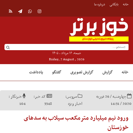
خانه
بایگانی
درباره ما
جمعه, ۱۶ مرداد , ۱۴۰۵
Friday, 7 August , 2026
خانه
گزارش
گزارش تصویری
گفتگو
یادداشت
چهارشنبه / 26 فوریه
سرویس:
کد خبر:
خبرنگار :
2020 / 14:31
اخبار ویژه
3348
104
ورود نیم میلیارد مترمکعب سیلاب به سدهای
خوزستان