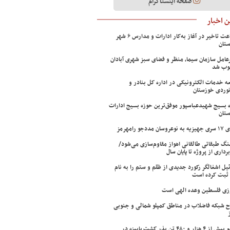
صفحه اینستاگرام
 اخبار
۲ ساعت تاخیر در آغاز به‌کار ادارات و مدارس ۶ شهر
تان
عامل سازمان سیما، منظر و فضای سبز شهری آبادان
وب شد
ه خدمات الکترونیکی در اداره کل بنادر و
نوردی خوزستان
 بسیج شهیدعباسپور موفق‌ترین حوزه بسیج ادارات
تان
سان مددجو رامهرمز
ینگ طبقاتی طالقانی اهواز مقاوم‌سازی می‌شود/
برداری از پروژه تا پایان سال
ئیل اشغالگر رکورد جدیدی از ظلم و ستم را به نام
ثبت کرده است
زی فلسطین وعده الهی است
ح شبکه فاضلاب در مناطق کمپلو شمالی و جنوبی
توزیع بیش از ۴ هزار و ۴۸۰ تن بذر کشت پاییزه در