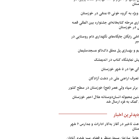
تان
ژه به گروه خونی O منفی در خوزستان
اری مرحله کتابخانه‌ای جشنواره بین المللی قصه
 در خوزستان
شی رایگان جایگاه‌های نگهداری دام روستایی در
یر
م و بهسازی پل معلق دک‌دکو مسجدسلیمان
ش نمایشگاه کتاب در اندیمشک
وا در ۵ شهر خوزستان
تصرف اراضی ملی در دشت آزادگان
 برتر سپاه ولی عصر (عج) خوزستان در سطح کشور
ین محموله انسان‌دوستانه هلال احمر خوزستان
 کمک به غزه ارسال شد
دیدترین اخبار
۲ ساعت تاخیر در آغاز به‌کار ادارات و مدارس ۶ شهر
تان
عامل سازمان سیما، منظر و فضای سبز شهری آبادان