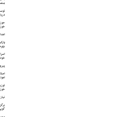
منص
توسع
دریا
حوزه
خوزس
اهدای ۱۷ سری جهیزیه به نوعرو
پارک
بهره‌
اسرا
خود 
پیرو
اصلا
اهواز
خوزس
نیاز وی
برگز
گویی
سمپا