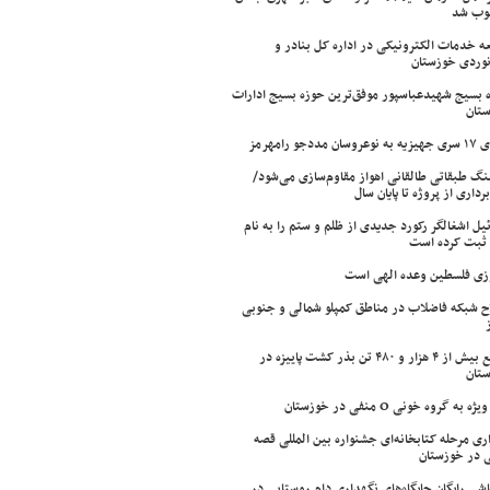
وب شد
ه خدمات الکترونیکی در اداره کل بنادر و
نوردی خوزستان
 بسیج شهیدعباسپور موفق‌ترین حوزه بسیج ادارات
تان
سان مددجو رامهرمز
ینگ طبقاتی طالقانی اهواز مقاوم‌سازی می‌شود/
برداری از پروژه تا پایان سال
ئیل اشغالگر رکورد جدیدی از ظلم و ستم را به نام
ثبت کرده است
زی فلسطین وعده الهی است
ح شبکه فاضلاب در مناطق کمپلو شمالی و جنوبی
توزیع بیش از ۴ هزار و ۴۸۰ تن بذر کشت پاییزه در
تان
ژه به گروه خونی O منفی در خوزستان
اری مرحله کتابخانه‌ای جشنواره بین المللی قصه
 در خوزستان
شی رایگان جایگاه‌های نگهداری دام روستایی در