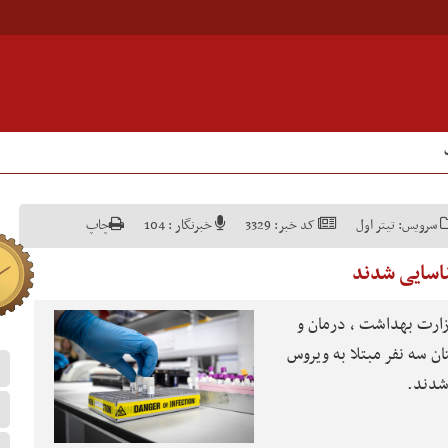
سرویس:
تیتر اول
کد خبر:
3329
خبرنگار :
104
چاپ
ناسایی شدند
زارت بهداشت ، درمان و
 سه نفر مبتلا به ویروس
شدند.