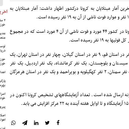
 آمار مبتلایان به کرونا درکشور اظهار داشت: آمار مبتلایان به
آخرین
خوزس
وی افزود: موارد جدید ابتلا به ویروس کرونا در کشور ۴۴ مورد و فوت ناشی از آن ۴ مورد است که در مجموع
مدیر
منص
توسع
دریا
جهانپور ادامه داد: موارد جدید ابتلا ۱۵ نفر در استان قم، ۹ نفر در استان گیلان، چهار نفر در استان تهران، یک
حوزه
ی، ، ۲ نفر در استان سیستان و بلوچستان، یک نفر کرمانشاه، یک نفر اردبیل، یک نفر
خوزس
مازندران، یک نفر لرستان، ۲ نفر فارس، یک نفر سمنان، ۲ نفر کهگیلویه و بویراحمد و یک نفر در استان هرمزگان
اهدای ۱۷ سری جهیزیه به نوعرو
پارک
بهره‌
ن کرد: تاکنون یک هزار و ۳۸۳ نمونه ارسال شده است. تعداد آزمایشگاههای تشخیص کرونا اکنون در
اسرا
خود 
پیرو
اصلا
اهواز