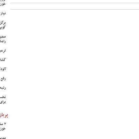
خوزس
نیاز وی
برگز
گویی
سمپا
رامش
ترمی
گشای
آلودگی ه
رفع 
رتبه
نخست
برای
پرباز
خوزس
مدیر