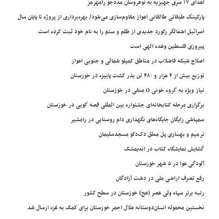
اهدای ۱۷ سری جهیزیه به نوعروسان مددجو رامهرمز
پارکینگ طبقاتی طالقانی اهواز مقاوم‌سازی می‌شود/ بهره‌برداری از پروژه تا پایان سال
اسرائیل اشغالگر رکورد جدیدی از ظلم و ستم را به نام خود ثبت کرده است
پیروزی فلسطین وعده الهی است
اصلاح شبکه فاضلاب در مناطق کمپلو شمالی و جنوبی اهواز
توزیع بیش از ۴ هزار و ۴۸۰ تن بذر کشت پاییزه در خوزستان
نیاز ویژه به گروه خونی O منفی در خوزستان
برگزاری مرحله کتابخانه‌ای جشنواره بین المللی قصه گویی در خوزستان
سمپاشی رایگان جایگاه‌های نگهداری دام روستایی در رامشیر
ترمیم و بهسازی پل معلق دک‌دکو مسجدسلیمان
گشایش نمایشگاه کتاب در اندیمشک
آلودگی هوا در ۵ شهر خوزستان
رفع تصرف اراضی ملی در دشت آزادگان
رتبه برتر سپاه ولی عصر (عج) خوزستان در سطح کشور
نخستین محموله انسان‌دوستانه هلال احمر خوزستان برای کمک به غزه ارسال شد