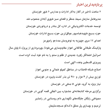
پربازدیدترین اخبار
۲ ساعت تاخیر در آغاز به‌کار ادارات و مدارس ۶ شهر خوزستان
مدیرعامل سازمان سیما، منظر و فضای سبز شهری آبادان منصوب شد
توسعه خدمات الکترونیکی در اداره کل بنادر و دریانوردی خوزستان
حوزه بسیج شهیدعباسپور موفق‌ترین حوزه بسیج ادارات خوزستان
اهدای ۱۷ سری جهیزیه به نوعروسان مددجو رامهرمز
پارکینگ طبقاتی طالقانی اهواز مقاوم‌سازی می‌شود/ بهره‌برداری از پروژه تا پایان سال
اسرائیل اشغالگر رکورد جدیدی از ظلم و ستم را به نام خود ثبت کرده است
پیروزی فلسطین وعده الهی است
اصلاح شبکه فاضلاب در مناطق کمپلو شمالی و جنوبی اهواز
توزیع بیش از ۴ هزار و ۴۸۰ تن بذر کشت پاییزه در خوزستان
نیاز ویژه به گروه خونی O منفی در خوزستان
برگزاری مرحله کتابخانه‌ای جشنواره بین المللی قصه گویی در خوزستان
سمپاشی رایگان جایگاه‌های نگهداری دام روستایی در رامشیر
ترمیم و بهسازی پل معلق دک‌دکو مسجدسلیمان