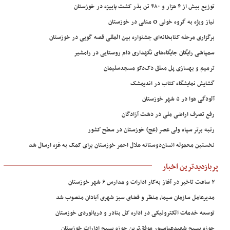
توزیع بیش از ۴ هزار و ۴۸۰ تن بذر کشت پاییزه در خوزستان
نیاز ویژه به گروه خونی O منفی در خوزستان
برگزاری مرحله کتابخانه‌ای جشنواره بین المللی قصه گویی در خوزستان
سمپاشی رایگان جایگاه‌های نگهداری دام روستایی در رامشیر
ترمیم و بهسازی پل معلق دک‌دکو مسجدسلیمان
گشایش نمایشگاه کتاب در اندیمشک
آلودگی هوا در ۵ شهر خوزستان
رفع تصرف اراضی ملی در دشت آزادگان
رتبه برتر سپاه ولی عصر (عج) خوزستان در سطح کشور
نخستین محموله انسان‌دوستانه هلال احمر خوزستان برای کمک به غزه ارسال شد
پربازدیدترین اخبار
۲ ساعت تاخیر در آغاز به‌کار ادارات و مدارس ۶ شهر خوزستان
مدیرعامل سازمان سیما، منظر و فضای سبز شهری آبادان منصوب شد
توسعه خدمات الکترونیکی در اداره کل بنادر و دریانوردی خوزستان
حوزه بسیج شهیدعباسپور موفق‌ترین حوزه بسیج ادارات خوزستان