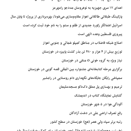
اهدای ۱۷ سری جهیزیه به نوعروسان مددجو رامهرمز
پارکینگ طبقاتی طالقانی اهواز مقاوم‌سازی می‌شود/ بهره‌برداری از پروژه تا پایان سال
اسرائیل اشغالگر رکورد جدیدی از ظلم و ستم را به نام خود ثبت کرده است
پیروزی فلسطین وعده الهی است
اصلاح شبکه فاضلاب در مناطق کمپلو شمالی و جنوبی اهواز
توزیع بیش از ۴ هزار و ۴۸۰ تن بذر کشت پاییزه در خوزستان
نیاز ویژه به گروه خونی O منفی در خوزستان
برگزاری مرحله کتابخانه‌ای جشنواره بین المللی قصه گویی در خوزستان
سمپاشی رایگان جایگاه‌های نگهداری دام روستایی در رامشیر
ترمیم و بهسازی پل معلق دک‌دکو مسجدسلیمان
گشایش نمایشگاه کتاب در اندیمشک
آلودگی هوا در ۵ شهر خوزستان
رفع تصرف اراضی ملی در دشت آزادگان
رتبه برتر سپاه ولی عصر (عج) خوزستان در سطح کشور
نخستین محموله انسان‌دوستانه هلال احمر خوزستان برای کمک به غزه ارسال شد