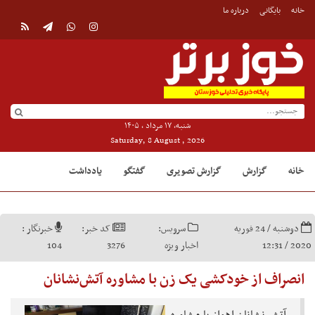
خانه
بایگانی
درباره ما
شنبه, ۱۷ مرداد , ۱۴۰۵
Saturday, 8 August , 2026
خانه
گزارش
گزارش تصویری
گفتگو
یادداشت
دوشنبه / 24 فوریه
سرویس:
کد خبر:
خبرنگار :
2020 / 12:31
اخبار ویژه
3276
104
انصراف از خودکشی یک زن با مشاوره آتش‌نشانان