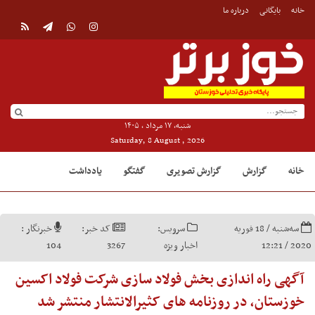
خانه
بایگانی
درباره ما
شنبه, ۱۷ مرداد , ۱۴۰۵
Saturday, 8 August , 2026
خانه
گزارش
گزارش تصویری
گفتگو
یادداشت
سه‌شنبه / 18 فوریه
سرویس:
کد خبر:
خبرنگار :
2020 / 12:21
اخبار ویژه
3267
104
آگهی راه اندازی بخش فولاد سازی شرکت فولاد اکسین
خوزستان، در روزنامه های کثیرالانتشار منتشر شد