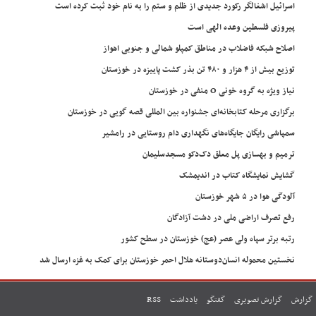
اسرائیل اشغالگر رکورد جدیدی از ظلم و ستم را به نام خود ثبت کرده است
پیروزی فلسطین وعده الهی است
اصلاح شبکه فاضلاب در مناطق کمپلو شمالی و جنوبی اهواز
توزیع بیش از ۴ هزار و ۴۸۰ تن بذر کشت پاییزه در خوزستان
نیاز ویژه به گروه خونی O منفی در خوزستان
برگزاری مرحله کتابخانه‌ای جشنواره بین المللی قصه گویی در خوزستان
سمپاشی رایگان جایگاه‌های نگهداری دام روستایی در رامشیر
ترمیم و بهسازی پل معلق دک‌دکو مسجدسلیمان
گشایش نمایشگاه کتاب در اندیمشک
آلودگی هوا در ۵ شهر خوزستان
رفع تصرف اراضی ملی در دشت آزادگان
رتبه برتر سپاه ولی عصر (عج) خوزستان در سطح کشور
نخستین محموله انسان‌دوستانه هلال احمر خوزستان برای کمک به غزه ارسال شد
گزارش
گزارش تصویری
گفتگو
یادداشت
RSS