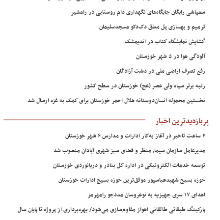
سمپاشی رایگان جایگاه‌های نگهداری دام روستایی در رامشیر
ترمیم و بهسازی پل معلق دک‌دکو مسجدسلیمان
گشایش نمایشگاه کتاب در اندیمشک
آلودگی هوا در ۵ شهر خوزستان
رفع تصرف اراضی ملی در دشت آزادگان
رتبه برتر سپاه ولی عصر (عج) خوزستان در سطح کشور
نخستین محموله انسان‌دوستانه هلال احمر خوزستان برای کمک به غزه ارسال شد
پربازدیدترین اخبار
۲ ساعت تاخیر در آغاز به‌کار ادارات و مدارس ۶ شهر خوزستان
مدیرعامل سازمان سیما، منظر و فضای سبز شهری آبادان منصوب شد
توسعه خدمات الکترونیکی در اداره کل بنادر و دریانوردی خوزستان
حوزه بسیج شهیدعباسپور موفق‌ترین حوزه بسیج ادارات خوزستان
اهدای ۱۷ سری جهیزیه به نوعروسان مددجو رامهرمز
پارکینگ طبقاتی طالقانی اهواز مقاوم‌سازی می‌شود/ بهره‌برداری از پروژه تا پایان سال