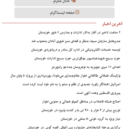
کانال تلگرام
صفحه اینستاگرام
آخرین اخبار
۲ ساعت تاخیر در آغاز به‌کار ادارات و مدارس ۶ شهر خوزستان
مدیرعامل سازمان سیما، منظر و فضای سبز شهری آبادان منصوب شد
توسعه خدمات الکترونیکی در اداره کل بنادر و دریانوردی خوزستان
حوزه بسیج شهیدعباسپور موفق‌ترین حوزه بسیج ادارات خوزستان
اهدای ۱۷ سری جهیزیه به نوعروسان مددجو رامهرمز
پارکینگ طبقاتی طالقانی اهواز مقاوم‌سازی می‌شود/ بهره‌برداری از پروژه تا پایان سال
اسرائیل اشغالگر رکورد جدیدی از ظلم و ستم را به نام خود ثبت کرده است
پیروزی فلسطین وعده الهی است
اصلاح شبکه فاضلاب در مناطق کمپلو شمالی و جنوبی اهواز
توزیع بیش از ۴ هزار و ۴۸۰ تن بذر کشت پاییزه در خوزستان
نیاز ویژه به گروه خونی O منفی در خوزستان
برگزاری مرحله کتابخانه‌ای جشنواره بین المللی قصه گویی در خوزستان