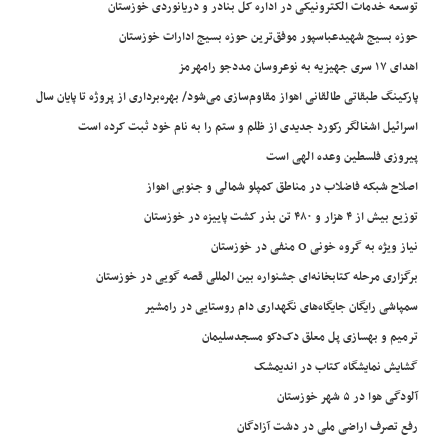
توسعه خدمات الکترونیکی در اداره کل بنادر و دریانوردی خوزستان
حوزه بسیج شهیدعباسپور موفق‌ترین حوزه بسیج ادارات خوزستان
اهدای ۱۷ سری جهیزیه به نوعروسان مددجو رامهرمز
پارکینگ طبقاتی طالقانی اهواز مقاوم‌سازی می‌شود/ بهره‌برداری از پروژه تا پایان سال
اسرائیل اشغالگر رکورد جدیدی از ظلم و ستم را به نام خود ثبت کرده است
پیروزی فلسطین وعده الهی است
اصلاح شبکه فاضلاب در مناطق کمپلو شمالی و جنوبی اهواز
توزیع بیش از ۴ هزار و ۴۸۰ تن بذر کشت پاییزه در خوزستان
نیاز ویژه به گروه خونی O منفی در خوزستان
برگزاری مرحله کتابخانه‌ای جشنواره بین المللی قصه گویی در خوزستان
سمپاشی رایگان جایگاه‌های نگهداری دام روستایی در رامشیر
ترمیم و بهسازی پل معلق دک‌دکو مسجدسلیمان
گشایش نمایشگاه کتاب در اندیمشک
آلودگی هوا در ۵ شهر خوزستان
رفع تصرف اراضی ملی در دشت آزادگان