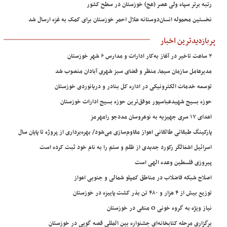
رتبه برتر سپاه ولی عصر (عج) خوزستان در سطح کشور
نخستین محموله انسان‌دوستانه هلال احمر خوزستان برای کمک به غزه ارسال شد
پربازدیدترین اخبار
۲ ساعت تاخیر در آغاز به‌کار ادارات و مدارس ۶ شهر خوزستان
مدیرعامل سازمان سیما، منظر و فضای سبز شهری آبادان منصوب شد
توسعه خدمات الکترونیکی در اداره کل بنادر و دریانوردی خوزستان
حوزه بسیج شهیدعباسپور موفق‌ترین حوزه بسیج ادارات خوزستان
اهدای ۱۷ سری جهیزیه به نوعروسان مددجو رامهرمز
پارکینگ طبقاتی طالقانی اهواز مقاوم‌سازی می‌شود/ بهره‌برداری از پروژه تا پایان سال
اسرائیل اشغالگر رکورد جدیدی از ظلم و ستم را به نام خود ثبت کرده است
پیروزی فلسطین وعده الهی است
اصلاح شبکه فاضلاب در مناطق کمپلو شمالی و جنوبی اهواز
توزیع بیش از ۴ هزار و ۴۸۰ تن بذر کشت پاییزه در خوزستان
نیاز ویژه به گروه خونی O منفی در خوزستان
برگزاری مرحله کتابخانه‌ای جشنواره بین المللی قصه گویی در خوزستان