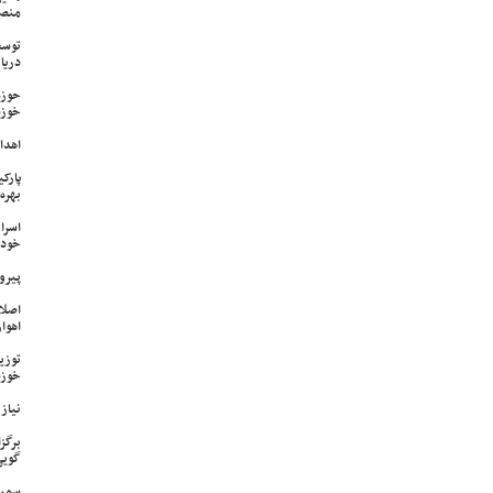
منص
توسع
دریا
حوزه
خوزس
اهدای ۱۷ سری جهیزیه به نوعرو
پارک
بهره‌
اسرا
خود 
پیرو
اصلا
اهواز
خوزس
نیاز وی
برگز
گویی
سمپا