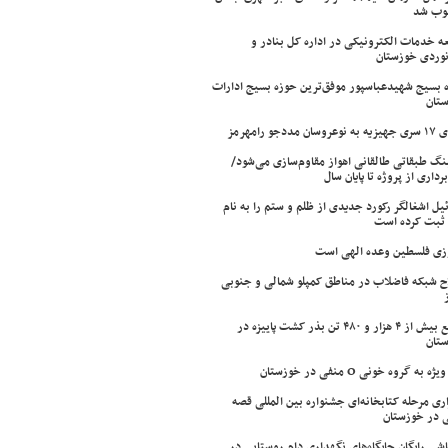
وب شد
ه خدمات الکترونیکی در اداره کل بنادر و
نوردی خوزستان
 بسیج شهیدعباسپور موفق‌ترین حوزه بسیج ادارات
تان
سان مددجو رامهرمز
ینگ طبقاتی طالقانی اهواز مقاوم‌سازی می‌شود/
برداری از پروژه تا پایان سال
ئیل اشغالگر رکورد جدیدی از ظلم و ستم را به نام
ثبت کرده است
زی فلسطین وعده الهی است
ح شبکه فاضلاب در مناطق کمپلو شمالی و جنوبی
توزیع بیش از ۴ هزار و ۴۸۰ تن بذر کشت پاییزه در
تان
ژه به گروه خونی O منفی در خوزستان
اری مرحله کتابخانه‌ای جشنواره بین المللی قصه
 در خوزستان
شی رایگان جایگاه‌های نگهداری دام روستایی در