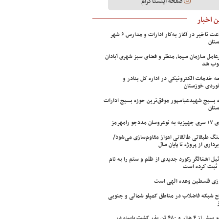
صفحه اینستاگرام
 اخبار
۲ ساعت تاخیر در آغاز به‌کار ادارات و مدارس ۶ شهر
تان
عامل سازمان سیما، منظر و فضای سبز شهری آبادان
وب شد
ه خدمات الکترونیکی در اداره کل بنادر و
نوردی خوزستان
 بسیج شهیدعباسپور موفق‌ترین حوزه بسیج ادارات
تان
سان مددجو رامهرمز
ینگ طبقاتی طالقانی اهواز مقاوم‌سازی می‌شود/
برداری از پروژه تا پایان سال
ئیل اشغالگر رکورد جدیدی از ظلم و ستم را به نام
ثبت کرده است
زی فلسطین وعده الهی است
ح شبکه فاضلاب در مناطق کمپلو شمالی و جنوبی
توزیع بیش از ۴ هزار و ۴۸۰ تن بذر کشت پاییزه در