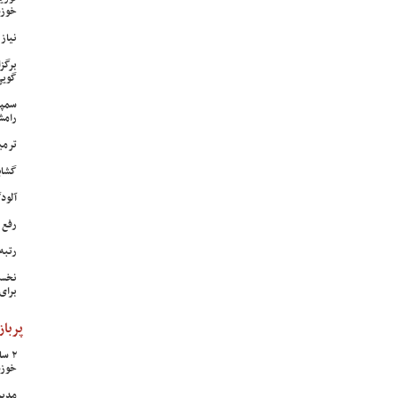
خوزس
نیاز وی
برگز
گویی
سمپا
رامش
ترمی
گشای
آلودگی ه
رفع 
رتبه
نخست
برای
پرباز
خوزس
مدیر