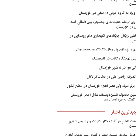
تان
ژه به گروه خونی O منفی در خوزستان
اری مرحله کتابخانه‌ای جشنواره بین المللی قصه
 در خوزستان
شی رایگان جایگاه‌های نگهداری دام روستایی در
یر
م و بهسازی پل معلق دک‌دکو مسجدسلیمان
ش نمایشگاه کتاب در اندیمشک
وا در ۵ شهر خوزستان
تصرف اراضی ملی در دشت آزادگان
 برتر سپاه ولی عصر (عج) خوزستان در سطح کشور
ین محموله انسان‌دوستانه هلال احمر خوزستان
 کمک به غزه ارسال شد
دیدترین اخبار
۲ ساعت تاخیر در آغاز به‌کار ادارات و مدارس ۶ شهر
تان
عامل سازمان سیما، منظر و فضای سبز شهری آبادان