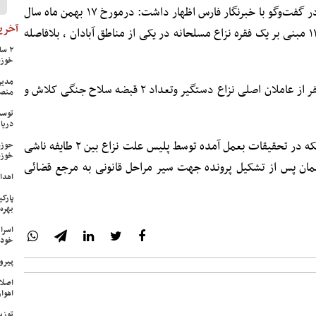
محسن تقی زاده فرمانده انتظامی آبادان در گفت‌وگو با خبرنگار فارس اظهار داشت: درمورخ ۱۷ بهمن ماه سال
آخرین
جاری برابر اعلام مرکز فوریتهای پلیسی ۱۱۰ مبنی بر یک فقره نزاع مسلحانه در یکی از مناطق آبادان ، بلافاصله
خوزس
مدیر
وی افزود:با مداخله ماموران انتظامی ۵ نفر از عاملان اصلی نزاع دستگیر وتعداد ۲ قبضه سلاح جنگی کلاش و
منص
توسع
دریا
فرمانده انتظامی آبادان در پایان با بیان اینکه در تحقیقات بعمل آمده توسط پلیس علت نزاع بین ۲ طایفه ناشی
حوزه
خوزس
تهمان پس از تشکیل پرونده جهت سیر مراحل قانونی به مرجع قضائی
اهدای ۱۷ سری جهیزیه به نوعرو
پارک
بهره‌
اسرا
خود 
پیرو
اصلا
اهواز