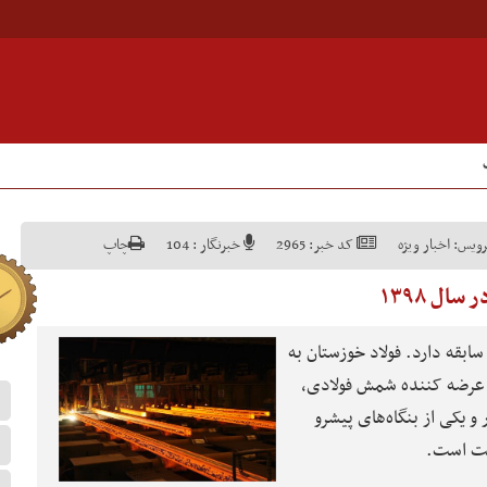
ویس:
اخبار ویژه
کد خبر:
2965
خبرنگار :
104
چاپ
ال ۱۳۹۸
د در ایران بیش از ۵۰ سال سابقه دارد. فولاد خوزستان به
 عرضه‌ کننده شمش فولادی،
و یکی از بنگاه‌های پیشرو
لیت است.