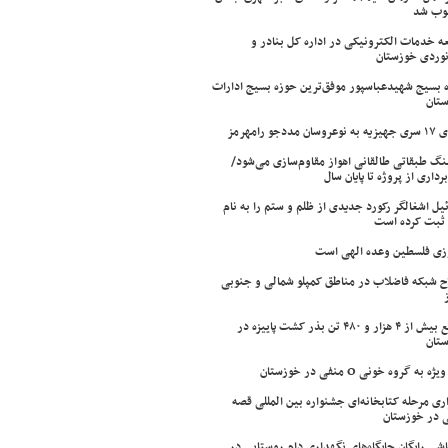
وب شد
ه خدمات الکترونیکی در اداره کل بنادر و
نوردی خوزستان
 بسیج شهیدعباسپور موفق‌ترین حوزه بسیج ادارات
تان
سان مددجو رامهرمز
ینگ طبقاتی طالقانی اهواز مقاوم‌سازی می‌شود/
برداری از پروژه تا پایان سال
ئیل اشغالگر رکورد جدیدی از ظلم و ستم را به نام
ثبت کرده است
زی فلسطین وعده الهی است
ح شبکه فاضلاب در مناطق کمپلو شمالی و جنوبی
توزیع بیش از ۴ هزار و ۴۸۰ تن بذر کشت پاییزه در
تان
ژه به گروه خونی O منفی در خوزستان
اری مرحله کتابخانه‌ای جشنواره بین المللی قصه
 در خوزستان
شی رایگان جایگاه‌های نگهداری دام روستایی در