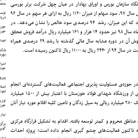
اه سازمان بورس و اوراق بهادار در میان چهل شرکت برتر بورسی
منص
کشور قرار گرفت. در مجمع عمومی عادی سال ۹۷، سود سهام از میزان ۱۱۲۰ ریال به ازای هر سهم در سال ۹۶
توسع
دریا
به ۱۶۵۰ ریال در سال ۹۷ افزایش پیدا کرد که این میزان، رشد ۹۴ درصدی سود خالص را نشان می‌دهد. در
حوزه
دوره عملکرد یک ماهه منتهی به ۳۰ دی ماه سال ۹۸ نیز حدود ۱۴ هزار و ۱۶۱ میلیارد ریال درآمد فروش محقق
خوزس
شده، که این رقم در مقایسه با درآمد فروش آن در دوره مشابه سال مالی گذشته با رشد ۲۹ درصدی همراه
اهدای ۱۷ سری جهیزیه به نوعرو
ل تاکنون رسیده است.
پارک
بهره‌
اسرا
خود 
پیرو
ر حوزه‌ی مسئولیت‌ پذیری اجتماعی فعالیت‌های گسترده‌ای انجام
اصلا
اهواز
داده است‌ که شاخص‌ ترین آن بهره‌برداری از ورزشگاه شهدای فولاد خوزستان با اعتبار بیش از ۱۵۰۰ میلیارد
ریال جهت رفاه علاقمندان به ورزش و کمک ۲۸۰ میلیارد ریالی به سیل‌ زدگان و تامین کلیه اقلام مورد نیاز آنان
خوزس
نیاز وی
ناطق محروم و کمتر توسعه یافته، اقدام به تشکیل قرارگاه مرکزی
برگز
گویی
 تاکنون فعالیت‌های چشم‌ گیری انجام ‌داده است؛ پروژه احداث
سمپا