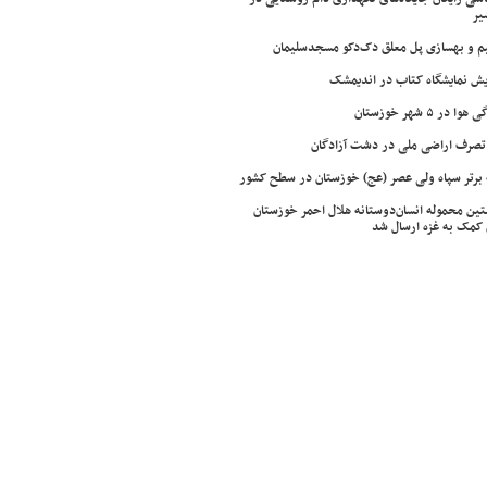
یر
م و بهسازی پل معلق دک‌دکو مسجدسلیمان
ش نمایشگاه کتاب در اندیمشک
وا در ۵ شهر خوزستان
تصرف اراضی ملی در دشت آزادگان
 برتر سپاه ولی عصر (عج) خوزستان در سطح کشور
ین محموله انسان‌دوستانه هلال احمر خوزستان
 کمک به غزه ارسال شد