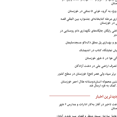
تان
ژه به گروه خونی O منفی در خوزستان
اری مرحله کتابخانه‌ای جشنواره بین المللی قصه
 در خوزستان
شی رایگان جایگاه‌های نگهداری دام روستایی در
یر
م و بهسازی پل معلق دک‌دکو مسجدسلیمان
ش نمایشگاه کتاب در اندیمشک
وا در ۵ شهر خوزستان
تصرف اراضی ملی در دشت آزادگان
 برتر سپاه ولی عصر (عج) خوزستان در سطح کشور
ین محموله انسان‌دوستانه هلال احمر خوزستان
 کمک به غزه ارسال شد
دیدترین اخبار
۲ ساعت تاخیر در آغاز به‌کار ادارات و مدارس ۶ شهر
تان
عامل سازمان سیما، منظر و فضای سبز شهری آبادان