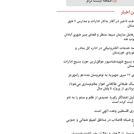
صفحه اینستاگرام
 اخبار
۲ ساعت تاخیر در آغاز به‌کار ادارات و مدارس ۶ شهر
تان
عامل سازمان سیما، منظر و فضای سبز شهری آبادان
وب شد
ه خدمات الکترونیکی در اداره کل بنادر و
نوردی خوزستان
 بسیج شهیدعباسپور موفق‌ترین حوزه بسیج ادارات
تان
سان مددجو رامهرمز
ینگ طبقاتی طالقانی اهواز مقاوم‌سازی می‌شود/
برداری از پروژه تا پایان سال
ئیل اشغالگر رکورد جدیدی از ظلم و ستم را به نام
ثبت کرده است
زی فلسطین وعده الهی است
ح شبکه فاضلاب در مناطق کمپلو شمالی و جنوبی
توزیع بیش از ۴ هزار و ۴۸۰ تن بذر کشت پاییزه در