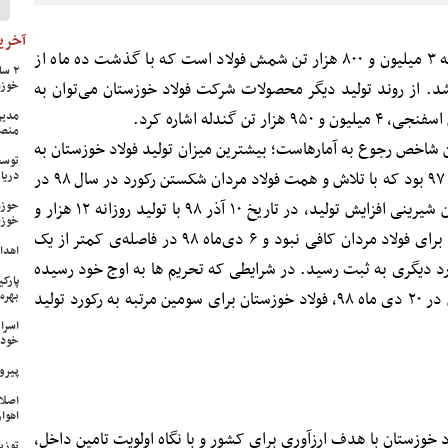
آخرین
برنامه پیش‌بینی تولید سال ۹۸ دستیابی به ۳ میلیون و ۸۰۰ هزار تن شمش فولاد است که با گذشت ده ماه از
ار تن آن محقق شد. از روند تولید دیگر محصولات شرکت فولاد خوزستان می‌توان به
خوزس
مدیر
منص
ن شاخص رجوع به آمارهاست؛ بیشترین میزان تولید فولاد خوزستان به
توسع
میزان ۱۲ هزار ۶۵۴ تن مربوط به ۱۴ آذرماه ۹۷ بود که با تلاش و همت فولاد مردان شکستن رکورد در سال ۹۸ در
دریا
کمتر از دو ماه، سه مرتبه‌ تکرار شد. اولین شیرینی افزایش تولید، در تاریخ ۱۰ آذر ۹۸ با تولید روزانه ۱۲ هزار و
حوزه
خوزس
۶۸۹ تن رقم خورد. اما این رقم فوق‌ العاده برای فولاد مردان کافی نبود و ۶ دی‌ماه ۹۸ در فاصله‌ی کمتر از یک
اهدای ۱۷ سری جهیزیه به نوعرو
د روزانه‌ ۱۲ هزار و ۷۲۳ تن، رکورد دیگری به ثبت رسید. در شرایطی که تحریم‌ ها به اوج خود رسیده
پارک
بود،‌ با ثبت تولید روزانه ۱۲ هزار و ۹۹۰ تن در ۲۰ دی‌ ماه ۹۸، فولاد خوزستان برای سومین مرتبه به رکورد تولید
بهره‌
اسرا
خود 
پیرو
اصلا
اهواز
خوزستان با هدف ارزآوری برای کشور و با نگاه اولویت تامین داخل،