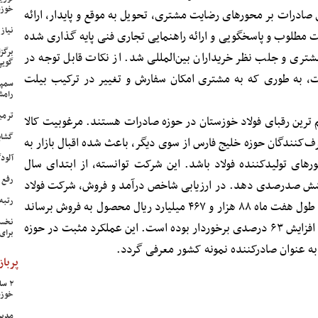
خوزس
 صادرات بر محورهای رضایت مشتری، تحویل به موقع و پایدار، ارائه
نیاز وی
مطلوب و پاسخگویی و ارائه راهنمایی تجاری فنی پایه‌ گذاری شده
برگز
تری و جلب نظر خریداران بین‌المللی شد. از نکات قابل توجه در
گویی
ت، به طوری که به مشتری امکان سفارش و تغییر در ترکیب بیلت
سمپا
رامش
ترمی
 چین) مهم‌ ترین رقبای فولاد خوزستان در حوزه صادرات هستند. مرغوبیت کالا
گشای
ف‌کنندگان حوزه خلیج فارس از سوی دیگر، باعث شده اقبال بازار به
آلودگی ه
ای تولیدکننده فولاد باشد. این شرکت توانسته، از ابتدای سال
رفع 
پوشش صدرصدی دهد. در ارزیابی شاخص درآمد و فروش، شرکت فولاد
رتبه
خوزستان در سال ۹۸ و تا پایان مهرماه، در طول هفت ماه ۸۸ هزار و ۴۶۷ میلیارد ریال محصول به فروش برساند
نخست
که نسبت به دوره مشابه در سال پیش، از افزایش ۶۳ درصدی برخوردار بوده است. این عملکرد مثبت در حوزه
برای
پرباز
خوزس
مدیر