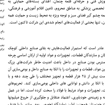
وزش فنی و حرفه‌ای قلعه چنعان، اهدای بسته‌های حمایتی به
رامش
 تخصصی پزشکی به مناطق محروم، تامین اقلام آموزشی و فرهنگی،
ترمی
عه چشم‌ گیر فضای سبز و توجه ویژه به محیط زیست و حمایت همه
گشای
ان، تنها بخشی از فعالیت‌های انجام شده‌ی این شرکت تاکنون است.
آلودگی ه
رفع 
رتبه
نخست
 مادر است که استمرار فعالیت‌هایش به بقای صنایع داخلی کوچک
برای
ن و سازندگان قطعات، تجهیزات و مواد اولیه از ارکان اساسی چرخه
دسترس بودن صنایع در داخل باعث امنیت خاطر شرکت‌های بزرگ
ین مواد، قطعات و تجهیزات را با اتکا به صنایع داخل و بومی‌سازی آن
دنبال کرده است. این شرکت توانسته است بیش از ۲۵ هزار قطعه و تجهیز مختلف را طی چند دهه و با
 معکوس و با اتکا بر دانش و توانایی‌ های داخلی بومی‌سازی کند. تحریم‌های
، تجهیزات و مواد مرتبط با فولاد را سخت کرده است، اما در عمل
عکس این تصور شکل واقعی به خود گرفته و زمینه‌ی خودباوری، اعتماد متقابل و جلوگیری از خروج میلیون‎ها
ولاد خوزستان همچنین اولین نمایشگاه تخصصی بومی‌سازی را با هدف