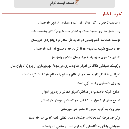
صفحه اینستاگرام
آخرین اخبار
۲ ساعت تاخیر در آغاز به‌کار ادارات و مدارس ۶ شهر خوزستان
مدیرعامل سازمان سیما، منظر و فضای سبز شهری آبادان منصوب شد
توسعه خدمات الکترونیکی در اداره کل بنادر و دریانوردی خوزستان
حوزه بسیج شهیدعباسپور موفق‌ترین حوزه بسیج ادارات خوزستان
اهدای ۱۷ سری جهیزیه به نوعروسان مددجو رامهرمز
پارکینگ طبقاتی طالقانی اهواز مقاوم‌سازی می‌شود/ بهره‌برداری از پروژه تا پایان سال
اسرائیل اشغالگر رکورد جدیدی از ظلم و ستم را به نام خود ثبت کرده است
پیروزی فلسطین وعده الهی است
اصلاح شبکه فاضلاب در مناطق کمپلو شمالی و جنوبی اهواز
توزیع بیش از ۴ هزار و ۴۸۰ تن بذر کشت پاییزه در خوزستان
نیاز ویژه به گروه خونی O منفی در خوزستان
برگزاری مرحله کتابخانه‌ای جشنواره بین المللی قصه گویی در خوزستان
سمپاشی رایگان جایگاه‌های نگهداری دام روستایی در رامشیر