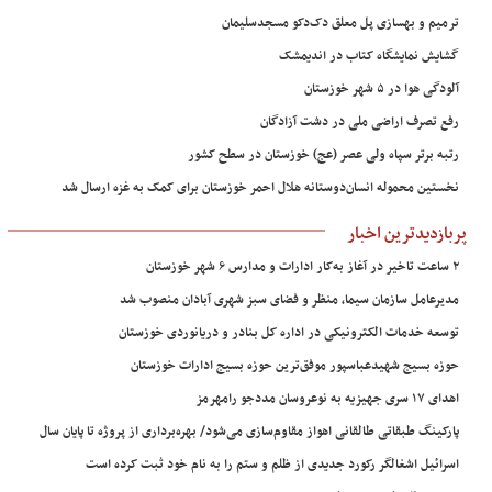
ترمیم و بهسازی پل معلق دک‌دکو مسجدسلیمان
گشایش نمایشگاه کتاب در اندیمشک
آلودگی هوا در ۵ شهر خوزستان
رفع تصرف اراضی ملی در دشت آزادگان
رتبه برتر سپاه ولی عصر (عج) خوزستان در سطح کشور
نخستین محموله انسان‌دوستانه هلال احمر خوزستان برای کمک به غزه ارسال شد
پربازدیدترین اخبار
۲ ساعت تاخیر در آغاز به‌کار ادارات و مدارس ۶ شهر خوزستان
مدیرعامل سازمان سیما، منظر و فضای سبز شهری آبادان منصوب شد
توسعه خدمات الکترونیکی در اداره کل بنادر و دریانوردی خوزستان
حوزه بسیج شهیدعباسپور موفق‌ترین حوزه بسیج ادارات خوزستان
اهدای ۱۷ سری جهیزیه به نوعروسان مددجو رامهرمز
پارکینگ طبقاتی طالقانی اهواز مقاوم‌سازی می‌شود/ بهره‌برداری از پروژه تا پایان سال
اسرائیل اشغالگر رکورد جدیدی از ظلم و ستم را به نام خود ثبت کرده است