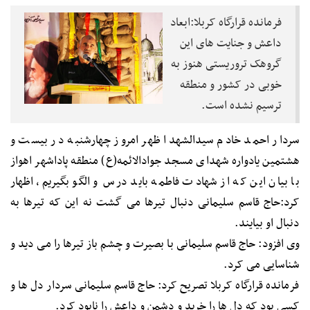
فرمانده قرارگاه کربلا:ابعاد
داعش و جنایت های این
گروهک تروریستی هنوز به
خوبی در کشور و منطقه
ترسیم نشده است.
سردار احمد خادم سیدالشهدا ظهر امروز چهارشنبه در بیست و
هشتمین یادواره شهدای مسجد جوادالائمه(ع) منطقه پاداشهر اهواز
با بیان این که از شهادت فاطمه باید درس و الگو بگیریم، اظهار
کرد:حاج قاسم سلیمانی دنبال تیرها می گشت نه این که تیرها به
دنبال او بیایند.
وی افزود: حاج قاسم سلیمانی با بصیرت و چشم باز تیرها را می دید و
شناسایی می کرد.
فرمانده قرارگاه کربلا تصریح کرد: حاج قاسم سلیمانی سردار دل ها و
کسی بود که دل ها را خرید و دشمن و داعش را نابود کرد.