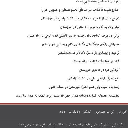
پیروزی فلسطین وعده الهی است
اصلاح شبکه فاضلاب در مناطق کمپلو شمالی و جنوبی اهواز
توزیع بیش از ۴ هزار و ۴۸۰ تن بذر کشت پاییزه در خوزستان
نیاز ویژه به گروه خونی O منفی در خوزستان
برگزاری مرحله کتابخانه‌ای جشنواره بین المللی قصه گویی در خوزستان
سمپاشی رایگان جایگاه‌های نگهداری دام روستایی در رامشیر
ترمیم و بهسازی پل معلق دک‌دکو مسجدسلیمان
گشایش نمایشگاه کتاب در اندیمشک
آلودگی هوا در ۵ شهر خوزستان
رفع تصرف اراضی ملی در دشت آزادگان
رتبه برتر سپاه ولی عصر (عج) خوزستان در سطح کشور
نخستین محموله انسان‌دوستانه هلال احمر خوزستان برای کمک به غزه ارسال شد
گزارش
گزارش تصویری
گفتگو
یادداشت
RSS
هرگونه کپی برداری پیگرد قانونی دارد. خوزآنلاین مسئولیت مطالب از سایر منابع را عهده دار نمی باشد.