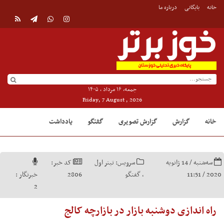
خانه
بایگانی
درباره ما
جمعه, ۱۶ مرداد , ۱۴۰۵
Friday, 7 August , 2026
خانه
گزارش
گزارش تصویری
گفتگو
یادداشت
سه‌شنبه / 14 ژانویه
سرویس:
تیتر اول
کد خبر:
2020 / 11:51
,
گفتگو
2806
خبرنگار :
2
راه اندازی دوشنبه بازار در بازارچه کالج