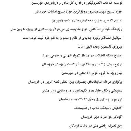
توسعه خدمات الکترونیکی در اداره کل بنادر و دریانوردی خوزستان
حوزه بسیج شهیدعباسپور موفق‌ترین حوزه بسیج ادارات خوزستان
اهدای ۱۷ سری جهیزیه به نوعروسان مددجو رامهرمز
پارکینگ طبقاتی طالقانی اهواز مقاوم‌سازی می‌شود/ بهره‌برداری از پروژه تا پایان سال
اسرائیل اشغالگر رکورد جدیدی از ظلم و ستم را به نام خود ثبت کرده است
پیروزی فلسطین وعده الهی است
اصلاح شبکه فاضلاب در مناطق کمپلو شمالی و جنوبی اهواز
توزیع بیش از ۴ هزار و ۴۸۰ تن بذر کشت پاییزه در خوزستان
نیاز ویژه به گروه خونی O منفی در خوزستان
برگزاری مرحله کتابخانه‌ای جشنواره بین المللی قصه گویی در خوزستان
سمپاشی رایگان جایگاه‌های نگهداری دام روستایی در رامشیر
ترمیم و بهسازی پل معلق دک‌دکو مسجدسلیمان
گشایش نمایشگاه کتاب در اندیمشک
آلودگی هوا در ۵ شهر خوزستان
رفع تصرف اراضی ملی در دشت آزادگان