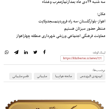
سه شنبه ۲۴دی ماه بعدازنمازمغرب وعشاء
مکان:
اهواز-بلوارگلستان-سه راه فروردینمسجدولایت
منتظر حضور سبزتان هستیم
معاونت فرهنگی اجتماعی ورزشی شهرداری منطقه چهاراهواز
لینک‌کوتاه:
برچسب‌ها:
ابومهدی المهندس
سانحه هواپیما
سلیمانی
قاسم سلیمانی