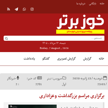
خانه
بایگانی
درباره ما
جمعه, ۱۶ مرداد , ۱۴۰۵
Friday, 7 August , 2026
خانه
گزارش
گزارش تصویری
گفتگو
یادداشت
دوشنبه / 13 ژانویه 2020
سرویس:
تیتر
کد خبر:
خبرنگار
/ 23:03
اول
2781
:
2
برگزاری مراسم بزرگداشت وعزاداری