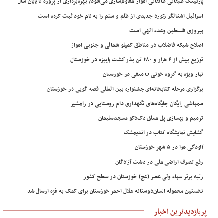
پارکینگ طبقاتی طالقانی اهواز مقاوم‌سازی می‌شود/ بهره‌برداری از پروژه تا پایان سال
اسرائیل اشغالگر رکورد جدیدی از ظلم و ستم را به نام خود ثبت کرده است
پیروزی فلسطین وعده الهی است
اصلاح شبکه فاضلاب در مناطق کمپلو شمالی و جنوبی اهواز
توزیع بیش از ۴ هزار و ۴۸۰ تن بذر کشت پاییزه در خوزستان
نیاز ویژه به گروه خونی O منفی در خوزستان
برگزاری مرحله کتابخانه‌ای جشنواره بین المللی قصه گویی در خوزستان
سمپاشی رایگان جایگاه‌های نگهداری دام روستایی در رامشیر
ترمیم و بهسازی پل معلق دک‌دکو مسجدسلیمان
گشایش نمایشگاه کتاب در اندیمشک
آلودگی هوا در ۵ شهر خوزستان
رفع تصرف اراضی ملی در دشت آزادگان
رتبه برتر سپاه ولی عصر (عج) خوزستان در سطح کشور
نخستین محموله انسان‌دوستانه هلال احمر خوزستان برای کمک به غزه ارسال شد
پربازدیدترین اخبار