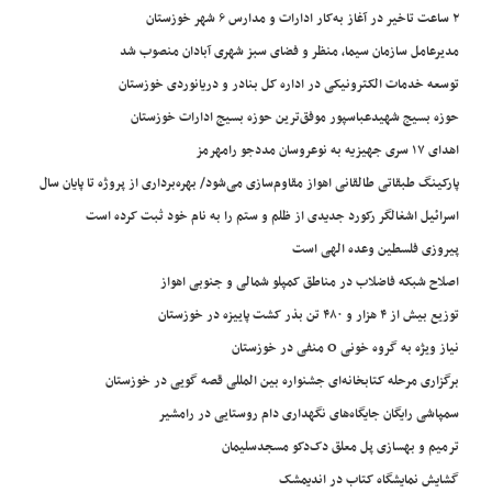
۲ ساعت تاخیر در آغاز به‌کار ادارات و مدارس ۶ شهر خوزستان
مدیرعامل سازمان سیما، منظر و فضای سبز شهری آبادان منصوب شد
توسعه خدمات الکترونیکی در اداره کل بنادر و دریانوردی خوزستان
حوزه بسیج شهیدعباسپور موفق‌ترین حوزه بسیج ادارات خوزستان
اهدای ۱۷ سری جهیزیه به نوعروسان مددجو رامهرمز
پارکینگ طبقاتی طالقانی اهواز مقاوم‌سازی می‌شود/ بهره‌برداری از پروژه تا پایان سال
اسرائیل اشغالگر رکورد جدیدی از ظلم و ستم را به نام خود ثبت کرده است
پیروزی فلسطین وعده الهی است
اصلاح شبکه فاضلاب در مناطق کمپلو شمالی و جنوبی اهواز
توزیع بیش از ۴ هزار و ۴۸۰ تن بذر کشت پاییزه در خوزستان
نیاز ویژه به گروه خونی O منفی در خوزستان
برگزاری مرحله کتابخانه‌ای جشنواره بین المللی قصه گویی در خوزستان
سمپاشی رایگان جایگاه‌های نگهداری دام روستایی در رامشیر
ترمیم و بهسازی پل معلق دک‌دکو مسجدسلیمان
گشایش نمایشگاه کتاب در اندیمشک