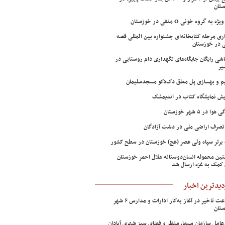
تان
ژه به گروه خونی O منفی در خوزستان
اری مرحله کتابخانه‌ای جشنواره بین المللی قصه
 در خوزستان
شی رایگان جایگاه‌های نگهداری دام روستایی در
یر
م و بهسازی پل معلق دک‌دکو مسجدسلیمان
ش نمایشگاه کتاب در اندیمشک
وا در ۵ شهر خوزستان
تصرف اراضی ملی در دشت آزادگان
 برتر سپاه ولی عصر (عج) خوزستان در سطح کشور
ین محموله انسان‌دوستانه هلال احمر خوزستان
 کمک به غزه ارسال شد
دیدترین اخبار
۲ ساعت تاخیر در آغاز به‌کار ادارات و مدارس ۶ شهر
تان
عامل سازمان سیما، منظر و فضای سبز شهری آبادان