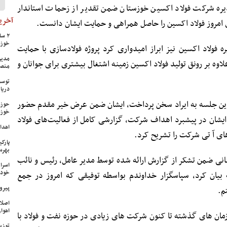
یره شرکت فولاد اکسین خوزستان ضمن تقدیر از زحمات استاندار
آخرین
مروز فولاد اکسین را حاصل همراهی و حمایت ایشان دانست.
خوزس
 فولاد اکسین نیز ابراز امیدواری کرد پروژه فولادسازی با حمایت
مدیر
وه بر رونق تولید فولاد اکسین زمینه اشتغال بیشتری برای جوانان و
منص
توسع
دریا
این جلسه به ایراد سخن پرداخت، ایشان ضمن عرض خیر مقدم حضور
حوزه
خوزس
یشان در پیشبرد اهداف شرکت، گزارشی کامل از فعالیت‌های فولاد
اهدای ۱۷ سری جهیزیه به نوعرو
های آ تی شرکت را تشریح کرد.
پارک
بهره‌
نی ضمن تشکر از گزارش ارائه شده توسط مدیر عامل، رئیس و نائب
اسرا
خود 
یان کرد، سپاسگزار خداوندم بواسطه توفیقی که امروز در جمع
پیرو
م.
اصلا
اهواز
زمان های گذشته تا کنون شرکت های زیادی در حوزه نفت و فولاد با