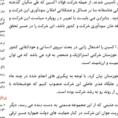
 تاسیس شدند، از جمله شرکت فولاد اکسین که طی سالیان گذشته
خوزس
ی متاسفانه بنا بر مسائل و مشکلاتی امکان سودآوری این شرکت و
نیاز وی
د. بنابراین می بایست با تغییر در رویکرد سیاست این شرکت و
برگز
گویی
ه شان سودآوری شرکت و کشور باشد، این شرکت را در مسیر تحقق
سمپا
رامش
ترمی
 اکسین را اشتغال زایی در بحث نیروی انسانی و خودکفایی کشور
گشای
خوزستان شرکتی استراتژیک و منحصر به فرد می باشد که می توان
آلودگی ه
همیت و ارزشمند است.
رفع 
رتبه
ستان بیان کرد، با توجه به پیگیری های انجام شده در چند ماه
نخست
ر جایگاه مدیر عاملی این شرکت منصوب کنیم که خوشبختانه با
برای
 از روند رو به رشد شرکت بوده است.
پرباز
رشات مثبتی که از این مجموعه صنعتی به دست بنده می رسد، دیگر
خوزس
دیریت جوان این شرکت در کنار حمایت های دولت همواره مسیر ترقی
مدیر