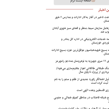
صفحه اینستاگرام
 اخبار
۲ ساعت تاخیر در آغاز به‌کار ادارات و مدارس ۶ شهر
تان
عامل سازمان سیما، منظر و فضای سبز شهری آبادان
وب شد
ه خدمات الکترونیکی در اداره کل بنادر و
نوردی خوزستان
 بسیج شهیدعباسپور موفق‌ترین حوزه بسیج ادارات
تان
سان مددجو رامهرمز
ینگ طبقاتی طالقانی اهواز مقاوم‌سازی می‌شود/
برداری از پروژه تا پایان سال
ئیل اشغالگر رکورد جدیدی از ظلم و ستم را به نام
ثبت کرده است
زی فلسطین وعده الهی است
ح شبکه فاضلاب در مناطق کمپلو شمالی و جنوبی
توزیع بیش از ۴ هزار و ۴۸۰ تن بذر کشت پاییزه در