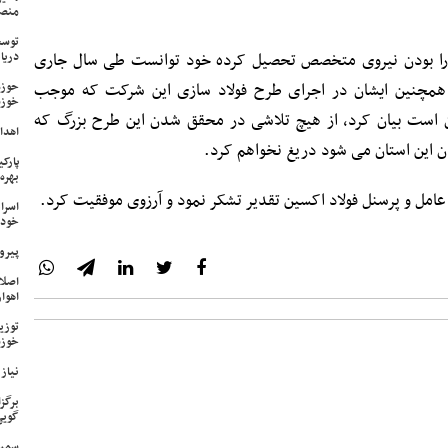
منص
توسع
دارا بودن نیروی متخصص تحصیل کرده خود توانست طی سال جاری
دریا
 همچنین ایشان در اجرای طرح فولاد سازی این شرکت که موجب
حوزه
خوزس
ن است بیان کرد، از هیچ تلاشی در محقق شدن این طرح بزرگ که
اهدای ۱۷ سری جهیزیه به نوعرو
ن این استان می شود دریغ نخواهم کرد.
پارک
بهره‌
 عامل و پرسنل فولاد اکسین تقدیر تشکر نمود و آرزوی موفقیت کرد.
اسرا
خود 
پیرو
اصلا
اهواز
خوزس
نیاز وی
برگز
گویی
سمپا