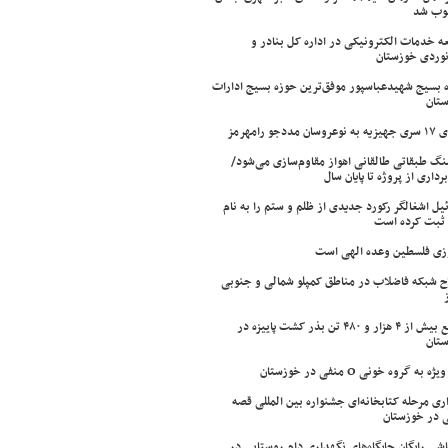
وب شد
ه خدمات الکترونیکی در اداره کل بنادر و
نوردی خوزستان
 بسیج شهیدعباسپور موفق‌ترین حوزه بسیج ادارات
تان
سان مددجو رامهرمز
ینگ طبقاتی طالقانی اهواز مقاوم‌سازی می‌شود/
برداری از پروژه تا پایان سال
ئیل اشغالگر رکورد جدیدی از ظلم و ستم را به نام
ثبت کرده است
زی فلسطین وعده الهی است
ح شبکه فاضلاب در مناطق کمپلو شمالی و جنوبی
توزیع بیش از ۴ هزار و ۴۸۰ تن بذر کشت پاییزه در
تان
ژه به گروه خونی O منفی در خوزستان
اری مرحله کتابخانه‌ای جشنواره بین المللی قصه
 در خوزستان
شی رایگان جایگاه‌های نگهداری دام روستایی در