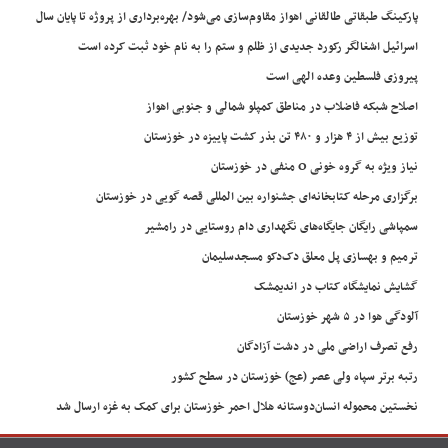
پارکینگ طبقاتی طالقانی اهواز مقاوم‌سازی می‌شود/ بهره‌برداری از پروژه تا پایان سال
اسرائیل اشغالگر رکورد جدیدی از ظلم و ستم را به نام خود ثبت کرده است
پیروزی فلسطین وعده الهی است
اصلاح شبکه فاضلاب در مناطق کمپلو شمالی و جنوبی اهواز
توزیع بیش از ۴ هزار و ۴۸۰ تن بذر کشت پاییزه در خوزستان
نیاز ویژه به گروه خونی O منفی در خوزستان
برگزاری مرحله کتابخانه‌ای جشنواره بین المللی قصه گویی در خوزستان
سمپاشی رایگان جایگاه‌های نگهداری دام روستایی در رامشیر
ترمیم و بهسازی پل معلق دک‌دکو مسجدسلیمان
گشایش نمایشگاه کتاب در اندیمشک
آلودگی هوا در ۵ شهر خوزستان
رفع تصرف اراضی ملی در دشت آزادگان
رتبه برتر سپاه ولی عصر (عج) خوزستان در سطح کشور
نخستین محموله انسان‌دوستانه هلال احمر خوزستان برای کمک به غزه ارسال شد