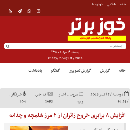
خانه
بایگانی
درباره ما
جمعه, ۱۶ مرداد , ۱۴۰۵
Friday, 7 August , 2026
خانه
گزارش
گزارش تصویری
گفتگو
یادداشت
دوشنبه / 7 اکتبر 2019
سرویس:
اخبار
کد خبر:
خبرنگار :
/ 16:54
ویژه
2693
104
افزایش ۸ برابری خروج زائران از ۲ مرز شلمچه و چذابه