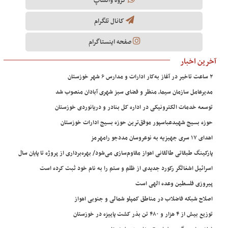
گروه واتساپ
کانال تلگرام
صفحه اینستاگرام
آخرین اخبار
۲ ساعت تاخیر در آغاز به‌کار ادارات و مدارس ۶ شهر خوزستان
مدیرعامل سازمان سیما، منظر و فضای سبز شهری آبادان منصوب شد
توسعه خدمات الکترونیکی در اداره کل بنادر و دریانوردی خوزستان
حوزه بسیج شهیدعباسپور موفق‌ترین حوزه بسیج ادارات خوزستان
اهدای ۱۷ سری جهیزیه به نوعروسان مددجو رامهرمز
پارکینگ طبقاتی طالقانی اهواز مقاوم‌سازی می‌شود/ بهره‌برداری از پروژه تا پایان سال
اسرائیل اشغالگر رکورد جدیدی از ظلم و ستم را به نام خود ثبت کرده است
پیروزی فلسطین وعده الهی است
اصلاح شبکه فاضلاب در مناطق کمپلو شمالی و جنوبی اهواز
توزیع بیش از ۴ هزار و ۴۸۰ تن بذر کشت پاییزه در خوزستان