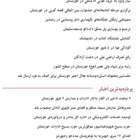
نیاز ویژه به گروه خونی O منفی در خوزستان
برگزاری مرحله کتابخانه‌ای جشنواره بین المللی قصه گویی در خوزستان
سمپاشی رایگان جایگاه‌های نگهداری دام روستایی در رامشیر
ترمیم و بهسازی پل معلق دک‌دکو مسجدسلیمان
گشایش نمایشگاه کتاب در اندیمشک
آلودگی هوا در ۵ شهر خوزستان
رفع تصرف اراضی ملی در دشت آزادگان
رتبه برتر سپاه ولی عصر (عج) خوزستان در سطح کشور
نخستین محموله انسان‌دوستانه هلال احمر خوزستان برای کمک به غزه ارسال شد
پربازدیدترین اخبار
۲ ساعت تاخیر در آغاز به‌کار ادارات و مدارس ۶ شهر خوزستان
مدیرعامل سازمان سیما، منظر و فضای سبز شهری آبادان منصوب شد
توسعه خدمات الکترونیکی در اداره کل بنادر و دریانوردی خوزستان
حوزه بسیج شهیدعباسپور موفق‌ترین حوزه بسیج ادارات خوزستان
اهدای ۱۷ سری جهیزیه به نوعروسان مددجو رامهرمز