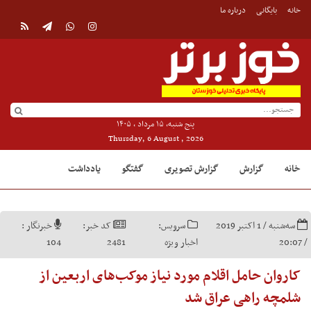
خانه
بایگانی
درباره ما
پنج شنبه, ۱۵ مرداد , ۱۴۰۵
Thursday, 6 August , 2026
خانه
گزارش
گزارش تصویری
گفتگو
یادداشت
سه‌شنبه / 1 اکتبر 2019
سرویس:
کد خبر:
خبرنگار :
/ 20:07
اخبار ویژه
2481
104
کاروان حامل اقلام مورد نیاز موکب‌های اربعین از
شلمچه راهی عراق شد