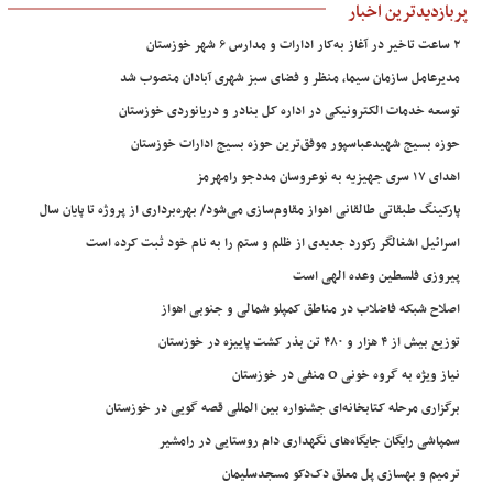
پربازدیدترین اخبار
۲ ساعت تاخیر در آغاز به‌کار ادارات و مدارس ۶ شهر خوزستان
مدیرعامل سازمان سیما، منظر و فضای سبز شهری آبادان منصوب شد
توسعه خدمات الکترونیکی در اداره کل بنادر و دریانوردی خوزستان
حوزه بسیج شهیدعباسپور موفق‌ترین حوزه بسیج ادارات خوزستان
اهدای ۱۷ سری جهیزیه به نوعروسان مددجو رامهرمز
پارکینگ طبقاتی طالقانی اهواز مقاوم‌سازی می‌شود/ بهره‌برداری از پروژه تا پایان سال
اسرائیل اشغالگر رکورد جدیدی از ظلم و ستم را به نام خود ثبت کرده است
پیروزی فلسطین وعده الهی است
اصلاح شبکه فاضلاب در مناطق کمپلو شمالی و جنوبی اهواز
توزیع بیش از ۴ هزار و ۴۸۰ تن بذر کشت پاییزه در خوزستان
نیاز ویژه به گروه خونی O منفی در خوزستان
برگزاری مرحله کتابخانه‌ای جشنواره بین المللی قصه گویی در خوزستان
سمپاشی رایگان جایگاه‌های نگهداری دام روستایی در رامشیر
ترمیم و بهسازی پل معلق دک‌دکو مسجدسلیمان