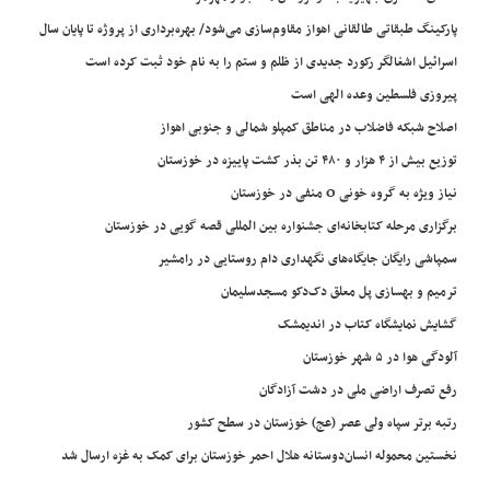
پارکینگ طبقاتی طالقانی اهواز مقاوم‌سازی می‌شود/ بهره‌برداری از پروژه تا پایان سال
اسرائیل اشغالگر رکورد جدیدی از ظلم و ستم را به نام خود ثبت کرده است
پیروزی فلسطین وعده الهی است
اصلاح شبکه فاضلاب در مناطق کمپلو شمالی و جنوبی اهواز
توزیع بیش از ۴ هزار و ۴۸۰ تن بذر کشت پاییزه در خوزستان
نیاز ویژه به گروه خونی O منفی در خوزستان
برگزاری مرحله کتابخانه‌ای جشنواره بین المللی قصه گویی در خوزستان
سمپاشی رایگان جایگاه‌های نگهداری دام روستایی در رامشیر
ترمیم و بهسازی پل معلق دک‌دکو مسجدسلیمان
گشایش نمایشگاه کتاب در اندیمشک
آلودگی هوا در ۵ شهر خوزستان
رفع تصرف اراضی ملی در دشت آزادگان
رتبه برتر سپاه ولی عصر (عج) خوزستان در سطح کشور
نخستین محموله انسان‌دوستانه هلال احمر خوزستان برای کمک به غزه ارسال شد