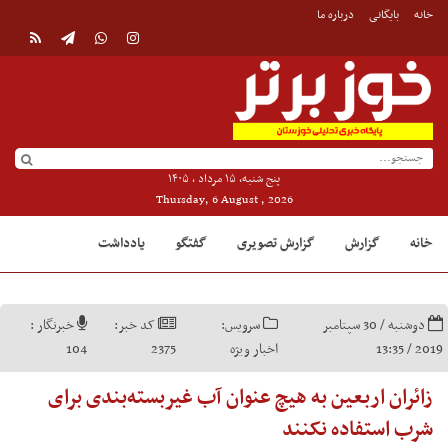
خانه
بایگانی
درباره ما
پنج شنبه, ۱۵ مرداد , ۱۴۰۵
Thursday, 6 August , 2026
خانه
گزارش
گزارش تصویری
گفتگو
یادداشت
دوشنبه / 30 سپتامبر
سرویس:
کد خبر:
خبرنگار :
2019 / 13:35
اخبار ویژه
2375
104
زائران اربعین به هیچ عنوان آب غیر‌بسته‌بندی برای
شرب استفاده نکنند‌