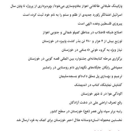
پارکینگ طبقاتی طالقانی اهواز مقاوم‌سازی می‌شود/ بهره‌برداری از پروژه تا پایان سال
اسرائیل اشغالگر رکورد جدیدی از ظلم و ستم را به نام خود ثبت کرده است
پیروزی فلسطین وعده الهی است
اصلاح شبکه فاضلاب در مناطق کمپلو شمالی و جنوبی اهواز
توزیع بیش از ۴ هزار و ۴۸۰ تن بذر کشت پاییزه در خوزستان
نیاز ویژه به گروه خونی O منفی در خوزستان
برگزاری مرحله کتابخانه‌ای جشنواره بین المللی قصه گویی در خوزستان
سمپاشی رایگان جایگاه‌های نگهداری دام روستایی در رامشیر
ترمیم و بهسازی پل معلق دک‌دکو مسجدسلیمان
گشایش نمایشگاه کتاب در اندیمشک
آلودگی هوا در ۵ شهر خوزستان
رفع تصرف اراضی ملی در دشت آزادگان
رتبه برتر سپاه ولی عصر (عج) خوزستان در سطح کشور
نخستین محموله انسان‌دوستانه هلال احمر خوزستان برای کمک به غزه ارسال شد