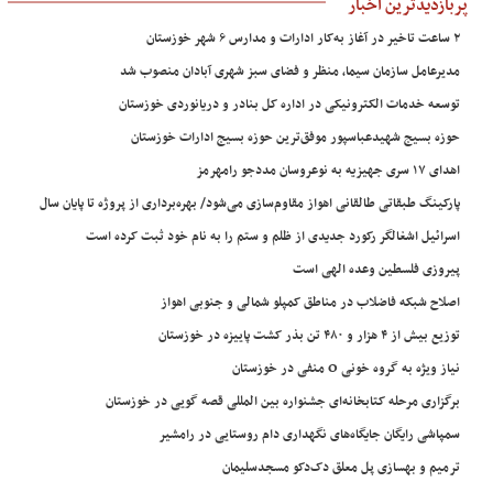
پربازدیدترین اخبار
۲ ساعت تاخیر در آغاز به‌کار ادارات و مدارس ۶ شهر خوزستان
مدیرعامل سازمان سیما، منظر و فضای سبز شهری آبادان منصوب شد
توسعه خدمات الکترونیکی در اداره کل بنادر و دریانوردی خوزستان
حوزه بسیج شهیدعباسپور موفق‌ترین حوزه بسیج ادارات خوزستان
اهدای ۱۷ سری جهیزیه به نوعروسان مددجو رامهرمز
پارکینگ طبقاتی طالقانی اهواز مقاوم‌سازی می‌شود/ بهره‌برداری از پروژه تا پایان سال
اسرائیل اشغالگر رکورد جدیدی از ظلم و ستم را به نام خود ثبت کرده است
پیروزی فلسطین وعده الهی است
اصلاح شبکه فاضلاب در مناطق کمپلو شمالی و جنوبی اهواز
توزیع بیش از ۴ هزار و ۴۸۰ تن بذر کشت پاییزه در خوزستان
نیاز ویژه به گروه خونی O منفی در خوزستان
برگزاری مرحله کتابخانه‌ای جشنواره بین المللی قصه گویی در خوزستان
سمپاشی رایگان جایگاه‌های نگهداری دام روستایی در رامشیر
ترمیم و بهسازی پل معلق دک‌دکو مسجدسلیمان