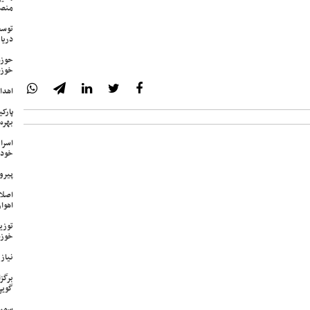
منص
توسع
دریا
حوزه
خوزس
اهدای ۱۷ سری جهیزیه به نوعرو
پارک
بهره‌
اسرا
خود 
پیرو
اصلا
اهواز
خوزس
نیاز وی
برگز
گویی
سمپا