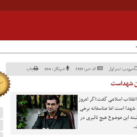
سرویس:
تیتر اول
کد خبر:
2333
خبرنگار :
104
چاپ
ون شهداست
 انقلاب اسلامی گفت:اگر امروز
شهدا است اما متاسفانه برخی
لبته این موضوع هیچ تاثیری در
.