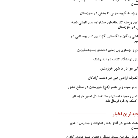
تان
ژه به گروه خونی O منفی در خوزستان
اری مرحله کتابخانه‌ای جشنواره بین المللی قصه
 در خوزستان
شی رایگان جایگاه‌های نگهداری دام روستایی در
یر
م و بهسازی پل معلق دک‌دکو مسجدسلیمان
ش نمایشگاه کتاب در اندیمشک
وا در ۵ شهر خوزستان
تصرف اراضی ملی در دشت آزادگان
 برتر سپاه ولی عصر (عج) خوزستان در سطح کشور
ین محموله انسان‌دوستانه هلال احمر خوزستان
 کمک به غزه ارسال شد
دیدترین اخبار
۲ ساعت تاخیر در آغاز به‌کار ادارات و مدارس ۶ شهر
تان
عامل سازمان سیما، منظر و فضای سبز شهری آبادان