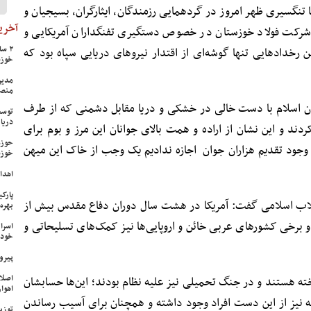
تنگسیری ظهر امروز در گردهمایی رزمندگان، ایثارگران، بسیجیان و
آخرین
رکت فولاد خوزستان در خصوص دستگیری تفنگداران آمریکایی و
رخدادهایی تنها گوشه‌ای از اقتدار نیروهای دریایی سپاه بود که
خوزس
مدیر
منص
ان اسلام با دست خالی در خشکی و دریا مقابل دشمنی که از طرف
توسع
دریا
دند و این نشان از اراده و همت بالای جوانان این مرز و بوم برای
حوزه
 وجود تقدیم هزاران جوان اجازه ندادیم یک وجب از خاک این میهن
خوزس
اهدای ۱۷ سری جهیزیه به نوعرو
پارک
نقلاب اسلامی گفت: آمریکا در هشت سال دوران دفاع مقدس بیش از
بهره‌
 و برخی کشورهای عربی خائن و اروپایی‌ها نیز کمک‌های تسلیحاتی و
اسرا
خود 
پیرو
اصلا
ته هستند و در جنگ تحمیلی نیز علیه نظام بودند؛ این‌ها حسابشان
اهواز
یز از این دست افراد وجود داشته و همچنان برای آسیب رساندن