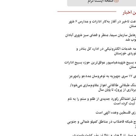
صفحه اینستاگرام
 اخبار
۲ ساعت تاخیر در آغاز به‌کار ادارات و مدارس ۶ شهر
تان
عامل سازمان سیما، منظر و فضای سبز شهری آبادان
وب شد
ه خدمات الکترونیکی در اداره کل بنادر و
نوردی خوزستان
 بسیج شهیدعباسپور موفق‌ترین حوزه بسیج ادارات
تان
سان مددجو رامهرمز
ینگ طبقاتی طالقانی اهواز مقاوم‌سازی می‌شود/
برداری از پروژه تا پایان سال
ئیل اشغالگر رکورد جدیدی از ظلم و ستم را به نام
ثبت کرده است
زی فلسطین وعده الهی است
ح شبکه فاضلاب در مناطق کمپلو شمالی و جنوبی
توزیع بیش از ۴ هزار و ۴۸۰ تن بذر کشت پاییزه در