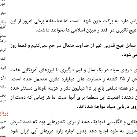
خوزس
نیاز وی
راس دارد به برکت خون شهدا است اما متاسفانه برخی امروز از این
برگز
گویی
هیچ تاثیری در اقتدار میهن اسلامی ما نخواهد داشت.
سمپا
رامش
 مقابل هیچ قدرتی غیر از خداوند متعال سر خم نمی‌کنیم و قطعا روز
ترمی
می‌شود.
گشای
آلودگی ه
ی دریای سپاه در یک سال و نیم درگیری با نیروهای آمریکایی هفت
رفع 
شهید را تقدیم انقلاب کرد اما آمریکا بیش از ۲۵ کشته و خسارت های میلیارد دلاری متحمل شده است،
رتبه
اذعان کرد: درحال حاضر آمریکایی‌ها در هر دو هفته مبلغی بالغ بر ۲۵ میلیون دلار را هزینه ناوهای مستقر شده
نخست
 دهنده اهمیت این منطقه برای آنها است اما هر زمانی که دست از
برای
وی دریایی سپاه مواجه شده‌اند.
پرباز
یکایی و انگلیسی تنها یک هشدار برای کشورهایی بود که قصد تعرض
خوزس
 کشوری به خود اجازه دهد بدون اجازه وارد مرزهای آبی ایران شود
مدیر