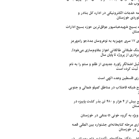
وب شد
ه خدمات الکترونیکی در اداره کل بنادر و
نوردی خوزستان
 بسیج شهیدعباسپور موفق‌ترین حوزه بسیج ادارات
تان
سان مددجو رامهرمز
ینگ طبقاتی طالقانی اهواز مقاوم‌سازی می‌شود/
برداری از پروژه تا پایان سال
ئیل اشغالگر رکورد جدیدی از ظلم و ستم را به نام
ثبت کرده است
زی فلسطین وعده الهی است
ح شبکه فاضلاب در مناطق کمپلو شمالی و جنوبی
توزیع بیش از ۴ هزار و ۴۸۰ تن بذر کشت پاییزه در
تان
ژه به گروه خونی O منفی در خوزستان
اری مرحله کتابخانه‌ای جشنواره بین المللی قصه
 در خوزستان
شی رایگان جایگاه‌های نگهداری دام روستایی در