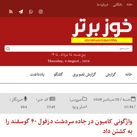
خانه
بایگانی
درباره ما
پنج شنبه, ۱۵ مرداد , ۱۴۰۵
Thursday, 6 August , 2026
خانه
گزارش
گزارش تصویری
گفتگو
یادداشت
شنبه / 28 سپتامبر 2019
سرویس:
کد خبر:
خبرنگار :
/ 12:33
اخبار ویژه
2245
104
واژگونی کامیون در جاده سردشت دزفول ۴۰ گوسفند را
به کشتن داد