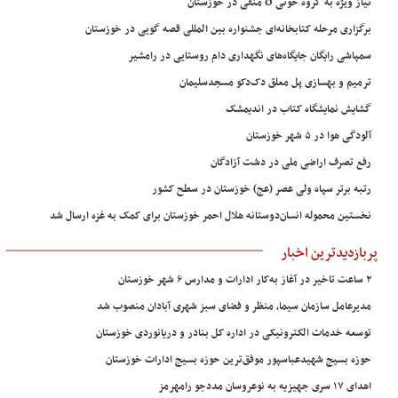
نیاز ویژه به گروه خونی O منفی در خوزستان
برگزاری مرحله کتابخانه‌ای جشنواره بین المللی قصه گویی در خوزستان
سمپاشی رایگان جایگاه‌های نگهداری دام روستایی در رامشیر
ترمیم و بهسازی پل معلق دک‌دکو مسجدسلیمان
گشایش نمایشگاه کتاب در اندیمشک
آلودگی هوا در ۵ شهر خوزستان
رفع تصرف اراضی ملی در دشت آزادگان
رتبه برتر سپاه ولی عصر (عج) خوزستان در سطح کشور
نخستین محموله انسان‌دوستانه هلال احمر خوزستان برای کمک به غزه ارسال شد
پربازدیدترین اخبار
۲ ساعت تاخیر در آغاز به‌کار ادارات و مدارس ۶ شهر خوزستان
مدیرعامل سازمان سیما، منظر و فضای سبز شهری آبادان منصوب شد
توسعه خدمات الکترونیکی در اداره کل بنادر و دریانوردی خوزستان
حوزه بسیج شهیدعباسپور موفق‌ترین حوزه بسیج ادارات خوزستان
اهدای ۱۷ سری جهیزیه به نوعروسان مددجو رامهرمز