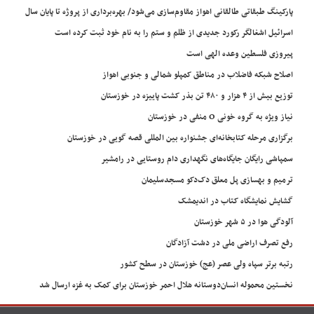
پارکینگ طبقاتی طالقانی اهواز مقاوم‌سازی می‌شود/ بهره‌برداری از پروژه تا پایان سال
اسرائیل اشغالگر رکورد جدیدی از ظلم و ستم را به نام خود ثبت کرده است
پیروزی فلسطین وعده الهی است
اصلاح شبکه فاضلاب در مناطق کمپلو شمالی و جنوبی اهواز
توزیع بیش از ۴ هزار و ۴۸۰ تن بذر کشت پاییزه در خوزستان
نیاز ویژه به گروه خونی O منفی در خوزستان
برگزاری مرحله کتابخانه‌ای جشنواره بین المللی قصه گویی در خوزستان
سمپاشی رایگان جایگاه‌های نگهداری دام روستایی در رامشیر
ترمیم و بهسازی پل معلق دک‌دکو مسجدسلیمان
گشایش نمایشگاه کتاب در اندیمشک
آلودگی هوا در ۵ شهر خوزستان
رفع تصرف اراضی ملی در دشت آزادگان
رتبه برتر سپاه ولی عصر (عج) خوزستان در سطح کشور
نخستین محموله انسان‌دوستانه هلال احمر خوزستان برای کمک به غزه ارسال شد