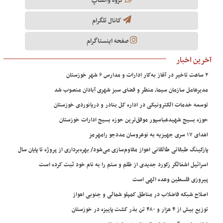
گروه واتساپ
کانال تلگرام
صفحه اینستاگرام
آخرین اخبار
۲ ساعت تاخیر در آغاز به‌کار ادارات و مدارس ۶ شهر خوزستان
مدیرعامل سازمان سیما، منظر و فضای سبز شهری آبادان منصوب شد
توسعه خدمات الکترونیکی در اداره کل بنادر و دریانوردی خوزستان
حوزه بسیج شهیدعباسپور موفق‌ترین حوزه بسیج ادارات خوزستان
اهدای ۱۷ سری جهیزیه به نوعروسان مددجو رامهرمز
پارکینگ طبقاتی طالقانی اهواز مقاوم‌سازی می‌شود/ بهره‌برداری از پروژه تا پایان سال
اسرائیل اشغالگر رکورد جدیدی از ظلم و ستم را به نام خود ثبت کرده است
پیروزی فلسطین وعده الهی است
اصلاح شبکه فاضلاب در مناطق کمپلو شمالی و جنوبی اهواز
توزیع بیش از ۴ هزار و ۴۸۰ تن بذر کشت پاییزه در خوزستان