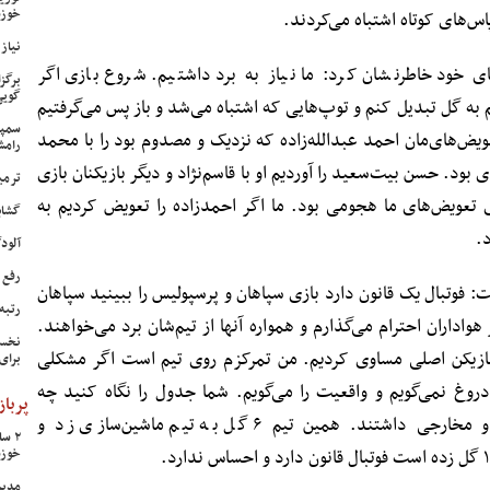
خوزس
س‌های کوتاه اشتباه می‌کردند.
نیاز وی
 خود خاطرنشان کرد: ما نیاز به برد داشتیم. شروع بازی اگر
برگز
گویی
 به گل تبدیل کنم و توپ‌هایی که اشتباه می‌شد و باز پس می‌گرفتیم
سمپا
ویض‌های‌مان احمد عبدالله‌زاده که نزدیک و مصدوم بود را با محمد
رامش
بود. حسن بیت‌سعید را آوردیم او با قاسم‌نژاد و دیگر بازیکنان بازی
ترمی
ی تعویض‌های ما هجومی بود. ما اگر احمدزاده را تعویض کردیم به
گشای
.
آلودگی ه
رفع 
: فوتبال یک قانون دارد بازی سپاهان و پرسپولیس را ببینید سپاهان
رتبه
واداران احترام می‌گذارم و همواره آنها از تیم‌شان برد می‌خواهند.
نخست
بازیکن اصلی مساوی کردیم. من تمرکزم روی تیم است اگر مشکلی
برای
روغ نمی‌گویم و واقعیت را می‌گویم. شما جدول را نگاه کنید چه
پرباز
تیم‌هایی پایین‌تر از ما هستند و خرج و مخارجی داشتند. همین تیم ۶ گل به تیم ماشین‌سازی زد و
خوزس
مدیر