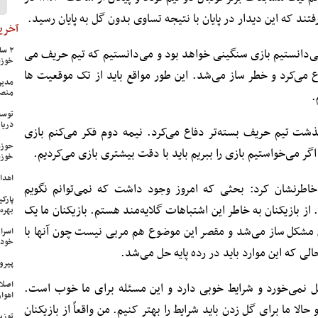
تند که این دیدار در پایان با نتیجه تساوی بدون گل به پایان رسید.
آخرین
 می‌دانستیم بازی سنگینی خواهد بود و می‌دانستیم که تیم حریف می
خوزس
ع می‌کرد و خطر ساز می‌شد. این طور مواقع باید از تک موقعیت ها
مدیر
منص
.
توسع
دریا
ذشت تیم حریف بسته‌تر دفاع می‌کرد. نیمه دوم فکر می‌کنم بازی
حوزه
ر می‌خواستیم بازی را ببریم باید با دقت بیشتری بازی می‌کردیم.
خوزس
اهدای ۱۷ سری جهیزیه به نوعرو
خاطرنشان کرد: بحثی که امروز وجود داشت که نمی‌توانم نگویم
پارک
متری بازیکنان بود. از بازیکنان به خاطر این اشتباهات گلایه‌مند هستم. بازیکنان ما یک
بهره‌
ن مشکل ‌ساز می‌شد و مقصر این موضوع هم مربی نیست چون آنها با
اسرا
خود 
الی که این موارد باید در رده پایه حل می‌شد.
پیرو
اصلا
ل نمی‌خورد و شرایط خوبی دارد و این مسئله برای ما خوب است.
اهواز
لا ما برای گل زدن باید شرایط را بهتر کنیم. من واقعاً از بازیکنان