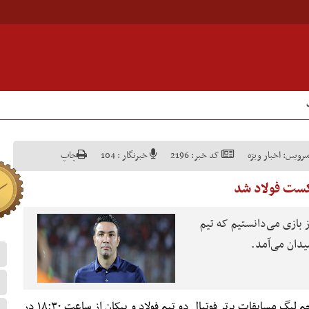
رویس:
اخبار ویژه
کد خبر:
2196
خبرنگار :
104
چاپ
شکست فولاد شد
 بازی می‌دانستیم که تیم
میدان می‌آمد.
در چارچوب هفته پنجم لیگ مسابقات برتر فوتبال دو تیم فولاد و پیکان از ساعت ۱۸:۳۰ در