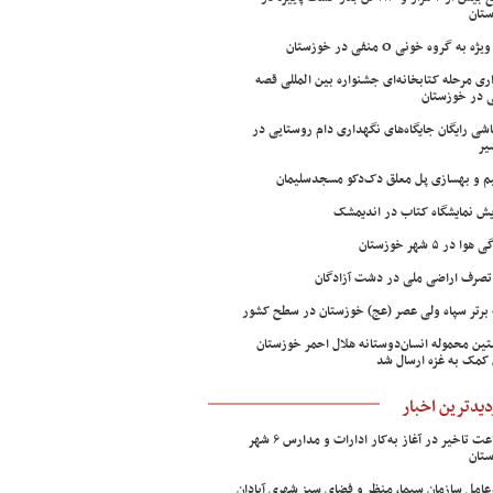
تان
ژه به گروه خونی O منفی در خوزستان
اری مرحله کتابخانه‌ای جشنواره بین المللی قصه
 در خوزستان
شی رایگان جایگاه‌های نگهداری دام روستایی در
یر
م و بهسازی پل معلق دک‌دکو مسجدسلیمان
ش نمایشگاه کتاب در اندیمشک
وا در ۵ شهر خوزستان
تصرف اراضی ملی در دشت آزادگان
 برتر سپاه ولی عصر (عج) خوزستان در سطح کشور
ین محموله انسان‌دوستانه هلال احمر خوزستان
 کمک به غزه ارسال شد
دیدترین اخبار
۲ ساعت تاخیر در آغاز به‌کار ادارات و مدارس ۶ شهر
تان
عامل سازمان سیما، منظر و فضای سبز شهری آبادان