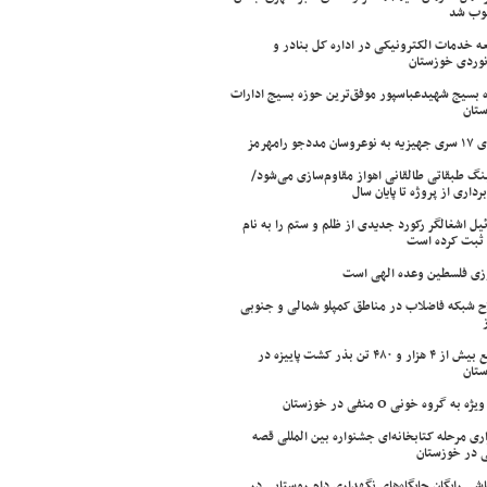
وب شد
ه خدمات الکترونیکی در اداره کل بنادر و
نوردی خوزستان
 بسیج شهیدعباسپور موفق‌ترین حوزه بسیج ادارات
تان
سان مددجو رامهرمز
ینگ طبقاتی طالقانی اهواز مقاوم‌سازی می‌شود/
برداری از پروژه تا پایان سال
ئیل اشغالگر رکورد جدیدی از ظلم و ستم را به نام
ثبت کرده است
زی فلسطین وعده الهی است
ح شبکه فاضلاب در مناطق کمپلو شمالی و جنوبی
توزیع بیش از ۴ هزار و ۴۸۰ تن بذر کشت پاییزه در
تان
ژه به گروه خونی O منفی در خوزستان
اری مرحله کتابخانه‌ای جشنواره بین المللی قصه
 در خوزستان
شی رایگان جایگاه‌های نگهداری دام روستایی در