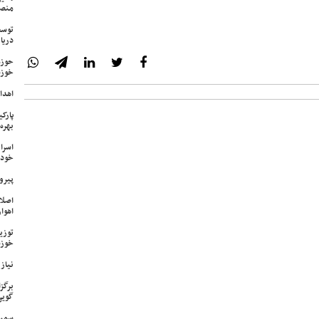
منص
توسع
دریا
حوزه
خوزس
اهدای ۱۷ سری جهیزیه به نوعرو
پارک
بهره‌
اسرا
خود 
پیرو
اصلا
اهواز
خوزس
نیاز وی
برگز
گویی
سمپا