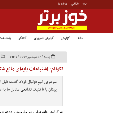
خانه
بایگانی
درباره ما
خانه
گزارش
گزارش تصویری
گفتگو
یادداشت
جمعه / 27 سپتامبر 2019 / 13:35
س
نکونام: اشتباهات پایه‌ای مانع 
سرمربی تیم فوتبال فولاد گفت: قبل از
پیکان با تاکتیک تدافعی مقابل ما به 
به گزارش
خوزبرتر،