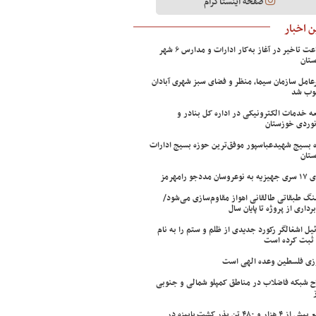
صفحه اینستاگرام
 اخبار
۲ ساعت تاخیر در آغاز به‌کار ادارات و مدارس ۶ شهر
تان
عامل سازمان سیما، منظر و فضای سبز شهری آبادان
وب شد
ه خدمات الکترونیکی در اداره کل بنادر و
نوردی خوزستان
 بسیج شهیدعباسپور موفق‌ترین حوزه بسیج ادارات
تان
سان مددجو رامهرمز
ینگ طبقاتی طالقانی اهواز مقاوم‌سازی می‌شود/
برداری از پروژه تا پایان سال
ئیل اشغالگر رکورد جدیدی از ظلم و ستم را به نام
ثبت کرده است
زی فلسطین وعده الهی است
ح شبکه فاضلاب در مناطق کمپلو شمالی و جنوبی
توزیع بیش از ۴ هزار و ۴۸۰ تن بذر کشت پاییزه در