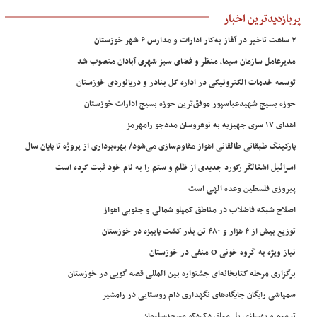
پربازدیدترین اخبار
۲ ساعت تاخیر در آغاز به‌کار ادارات و مدارس ۶ شهر خوزستان
مدیرعامل سازمان سیما، منظر و فضای سبز شهری آبادان منصوب شد
توسعه خدمات الکترونیکی در اداره کل بنادر و دریانوردی خوزستان
حوزه بسیج شهیدعباسپور موفق‌ترین حوزه بسیج ادارات خوزستان
اهدای ۱۷ سری جهیزیه به نوعروسان مددجو رامهرمز
پارکینگ طبقاتی طالقانی اهواز مقاوم‌سازی می‌شود/ بهره‌برداری از پروژه تا پایان سال
اسرائیل اشغالگر رکورد جدیدی از ظلم و ستم را به نام خود ثبت کرده است
پیروزی فلسطین وعده الهی است
اصلاح شبکه فاضلاب در مناطق کمپلو شمالی و جنوبی اهواز
توزیع بیش از ۴ هزار و ۴۸۰ تن بذر کشت پاییزه در خوزستان
نیاز ویژه به گروه خونی O منفی در خوزستان
برگزاری مرحله کتابخانه‌ای جشنواره بین المللی قصه گویی در خوزستان
سمپاشی رایگان جایگاه‌های نگهداری دام روستایی در رامشیر
ترمیم و بهسازی پل معلق دک‌دکو مسجدسلیمان