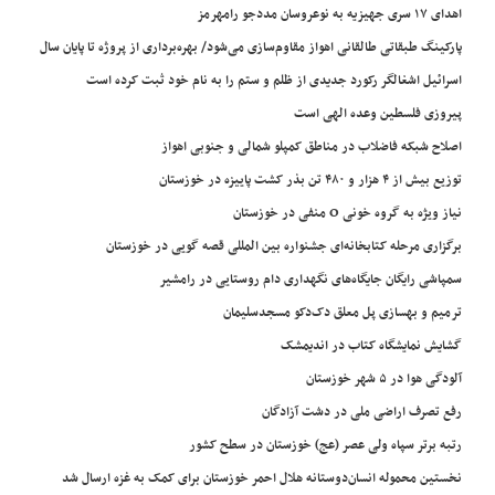
اهدای ۱۷ سری جهیزیه به نوعروسان مددجو رامهرمز
پارکینگ طبقاتی طالقانی اهواز مقاوم‌سازی می‌شود/ بهره‌برداری از پروژه تا پایان سال
اسرائیل اشغالگر رکورد جدیدی از ظلم و ستم را به نام خود ثبت کرده است
پیروزی فلسطین وعده الهی است
اصلاح شبکه فاضلاب در مناطق کمپلو شمالی و جنوبی اهواز
توزیع بیش از ۴ هزار و ۴۸۰ تن بذر کشت پاییزه در خوزستان
نیاز ویژه به گروه خونی O منفی در خوزستان
برگزاری مرحله کتابخانه‌ای جشنواره بین المللی قصه گویی در خوزستان
سمپاشی رایگان جایگاه‌های نگهداری دام روستایی در رامشیر
ترمیم و بهسازی پل معلق دک‌دکو مسجدسلیمان
گشایش نمایشگاه کتاب در اندیمشک
آلودگی هوا در ۵ شهر خوزستان
رفع تصرف اراضی ملی در دشت آزادگان
رتبه برتر سپاه ولی عصر (عج) خوزستان در سطح کشور
نخستین محموله انسان‌دوستانه هلال احمر خوزستان برای کمک به غزه ارسال شد