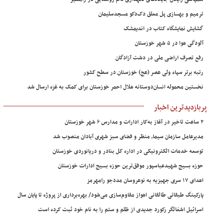
ترمیم و بهسازی پل معلق دک‌دکو مسجدسلیمان
گشایش نمایشگاه کتاب در اندیمشک
آلودگی هوا در ۵ شهر خوزستان
رفع تصرف اراضی ملی در دشت آزادگان
رتبه برتر سپاه ولی عصر (عج) خوزستان در سطح کشور
نخستین محموله انسان‌دوستانه هلال احمر خوزستان برای کمک به غزه ارسال شد
پربازدیدترین اخبار
۲ ساعت تاخیر در آغاز به‌کار ادارات و مدارس ۶ شهر خوزستان
مدیرعامل سازمان سیما، منظر و فضای سبز شهری آبادان منصوب شد
توسعه خدمات الکترونیکی در اداره کل بنادر و دریانوردی خوزستان
حوزه بسیج شهیدعباسپور موفق‌ترین حوزه بسیج ادارات خوزستان
اهدای ۱۷ سری جهیزیه به نوعروسان مددجو رامهرمز
پارکینگ طبقاتی طالقانی اهواز مقاوم‌سازی می‌شود/ بهره‌برداری از پروژه تا پایان سال
اسرائیل اشغالگر رکورد جدیدی از ظلم و ستم را به نام خود ثبت کرده است