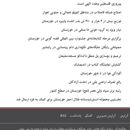
پیروزی فلسطین وعده الهی است
اصلاح شبکه فاضلاب در مناطق کمپلو شمالی و جنوبی اهواز
توزیع بیش از ۴ هزار و ۴۸۰ تن بذر کشت پاییزه در خوزستان
نیاز ویژه به گروه خونی O منفی در خوزستان
برگزاری مرحله کتابخانه‌ای جشنواره بین المللی قصه گویی در خوزستان
سمپاشی رایگان جایگاه‌های نگهداری دام روستایی در رامشیر
ترمیم و بهسازی پل معلق دک‌دکو مسجدسلیمان
گشایش نمایشگاه کتاب در اندیمشک
آلودگی هوا در ۵ شهر خوزستان
رفع تصرف اراضی ملی در دشت آزادگان
رتبه برتر سپاه ولی عصر (عج) خوزستان در سطح کشور
نخستین محموله انسان‌دوستانه هلال احمر خوزستان برای کمک به غزه ارسال شد
گزارش
گزارش تصویری
گفتگو
یادداشت
RSS
هرگونه کپی برداری پیگرد قانونی دارد. خوزآنلاین مسئولیت مطالب از سایر منابع را عهده دار نمی باشد.