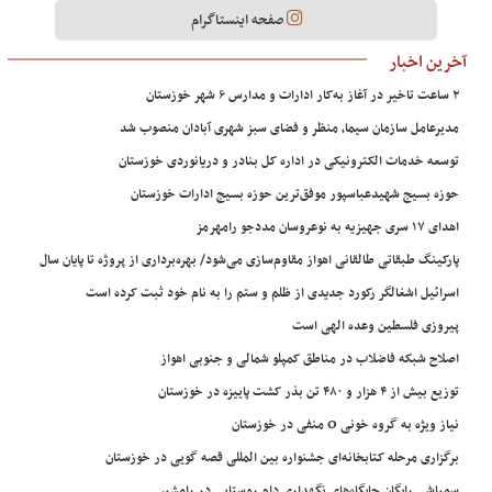
صفحه اینستاگرام
آخرین اخبار
۲ ساعت تاخیر در آغاز به‌کار ادارات و مدارس ۶ شهر خوزستان
مدیرعامل سازمان سیما، منظر و فضای سبز شهری آبادان منصوب شد
توسعه خدمات الکترونیکی در اداره کل بنادر و دریانوردی خوزستان
حوزه بسیج شهیدعباسپور موفق‌ترین حوزه بسیج ادارات خوزستان
اهدای ۱۷ سری جهیزیه به نوعروسان مددجو رامهرمز
پارکینگ طبقاتی طالقانی اهواز مقاوم‌سازی می‌شود/ بهره‌برداری از پروژه تا پایان سال
اسرائیل اشغالگر رکورد جدیدی از ظلم و ستم را به نام خود ثبت کرده است
پیروزی فلسطین وعده الهی است
اصلاح شبکه فاضلاب در مناطق کمپلو شمالی و جنوبی اهواز
توزیع بیش از ۴ هزار و ۴۸۰ تن بذر کشت پاییزه در خوزستان
نیاز ویژه به گروه خونی O منفی در خوزستان
برگزاری مرحله کتابخانه‌ای جشنواره بین المللی قصه گویی در خوزستان
سمپاشی رایگان جایگاه‌های نگهداری دام روستایی در رامشیر