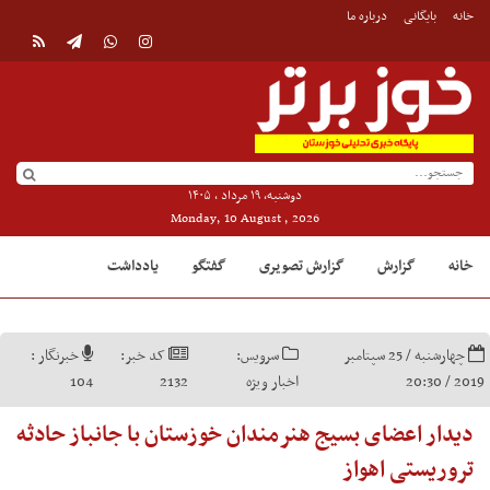
خانه
بایگانی
درباره ما
دوشنبه, ۱۹ مرداد , ۱۴۰۵
Monday, 10 August , 2026
خانه
گزارش
گزارش تصویری
گفتگو
یادداشت
چهارشنبه / 25 سپتامبر
سرویس:
کد خبر:
خبرنگار :
2019 / 20:30
اخبار ویژه
2132
104
دیدار اعضای بسیج هنرمندان خوزستان با جانباز حادثه
تروریستی اهواز