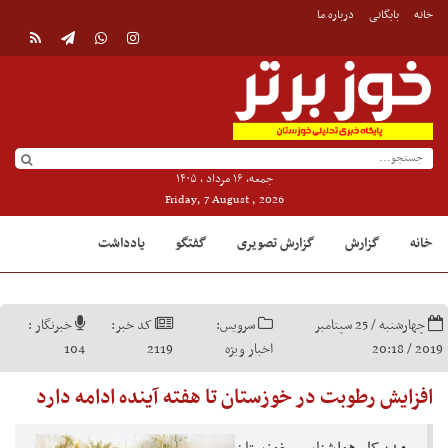
خانه
بایگانی
درباره ما
جمعه, ۱۶ مرداد , ۱۴۰۵
Friday, 7 August , 2026
خانه
گزارش
گزارش تصویری
گفتگو
یادداشت
چهارشنبه / 25 سپتامبر
سرویس:
کد خبر:
خبرنگار :
2019 / 20:18
اخبار ویژه
2119
104
افزایش رطوبت در خوزستان تا هفته آینده ادامه دارد