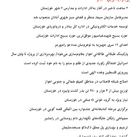
۲ ساعت تاخیر در آغاز به‌کار ادارات و مدارس ۶ شهر خوزستان
مدیرعامل سازمان سیما، منظر و فضای سبز شهری آبادان منصوب شد
توسعه خدمات الکترونیکی در اداره کل بنادر و دریانوردی خوزستان
حوزه بسیج شهیدعباسپور موفق‌ترین حوزه بسیج ادارات خوزستان
اهدای ۱۷ سری جهیزیه به نوعروسان مددجو رامهرمز
پارکینگ طبقاتی طالقانی اهواز مقاوم‌سازی می‌شود/ بهره‌برداری از پروژه تا پایان سال
اسرائیل اشغالگر رکورد جدیدی از ظلم و ستم را به نام خود ثبت کرده است
پیروزی فلسطین وعده الهی است
اصلاح شبکه فاضلاب در مناطق کمپلو شمالی و جنوبی اهواز
توزیع بیش از ۴ هزار و ۴۸۰ تن بذر کشت پاییزه در خوزستان
نیاز ویژه به گروه خونی O منفی در خوزستان
برگزاری مرحله کتابخانه‌ای جشنواره بین المللی قصه گویی در خوزستان
سمپاشی رایگان جایگاه‌های نگهداری دام روستایی در رامشیر
ترمیم و بهسازی پل معلق دک‌دکو مسجدسلیمان
گشایش نمایشگاه کتاب در اندیمشک