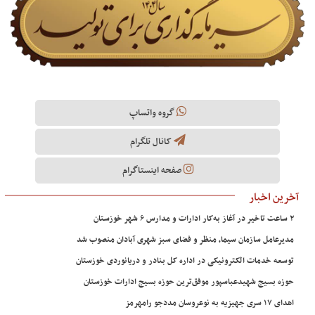
گروه واتساپ
کانال تلگرام
صفحه اینستاگرام
آخرین اخبار
۲ ساعت تاخیر در آغاز به‌کار ادارات و مدارس ۶ شهر خوزستان
مدیرعامل سازمان سیما، منظر و فضای سبز شهری آبادان منصوب شد
توسعه خدمات الکترونیکی در اداره کل بنادر و دریانوردی خوزستان
حوزه بسیج شهیدعباسپور موفق‌ترین حوزه بسیج ادارات خوزستان
اهدای ۱۷ سری جهیزیه به نوعروسان مددجو رامهرمز