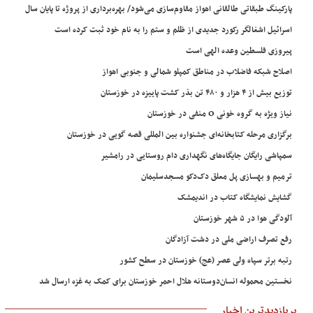
پارکینگ طبقاتی طالقانی اهواز مقاوم‌سازی می‌شود/ بهره‌برداری از پروژه تا پایان سال
اسرائیل اشغالگر رکورد جدیدی از ظلم و ستم را به نام خود ثبت کرده است
پیروزی فلسطین وعده الهی است
اصلاح شبکه فاضلاب در مناطق کمپلو شمالی و جنوبی اهواز
توزیع بیش از ۴ هزار و ۴۸۰ تن بذر کشت پاییزه در خوزستان
نیاز ویژه به گروه خونی O منفی در خوزستان
برگزاری مرحله کتابخانه‌ای جشنواره بین المللی قصه گویی در خوزستان
سمپاشی رایگان جایگاه‌های نگهداری دام روستایی در رامشیر
ترمیم و بهسازی پل معلق دک‌دکو مسجدسلیمان
گشایش نمایشگاه کتاب در اندیمشک
آلودگی هوا در ۵ شهر خوزستان
رفع تصرف اراضی ملی در دشت آزادگان
رتبه برتر سپاه ولی عصر (عج) خوزستان در سطح کشور
نخستین محموله انسان‌دوستانه هلال احمر خوزستان برای کمک به غزه ارسال شد
پربازدیدترین اخبار