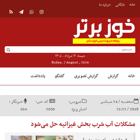
خانه
بایگانی
درباره ما
جمعه, ۱۶ مرداد , ۱۴۰۵
Friday, 7 August , 2026
خانه
گزارش
گزارش تصویری
گفتگو
یادداشت
سه‌شنبه / 24 سپتامبر
سرویس:
کد خبر:
خبرنگار :
2019 / 21:22
اخبار ویژه
2050
104
مشکلات آب شرب بخش غیزانیه حل می‌شود