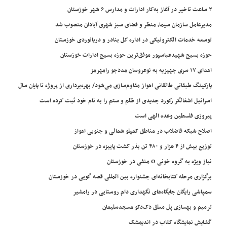
۲ ساعت تاخیر در آغاز به‌کار ادارات و مدارس ۶ شهر خوزستان
مدیرعامل سازمان سیما، منظر و فضای سبز شهری آبادان منصوب شد
توسعه خدمات الکترونیکی در اداره کل بنادر و دریانوردی خوزستان
حوزه بسیج شهیدعباسپور موفق‌ترین حوزه بسیج ادارات خوزستان
اهدای ۱۷ سری جهیزیه به نوعروسان مددجو رامهرمز
پارکینگ طبقاتی طالقانی اهواز مقاوم‌سازی می‌شود/ بهره‌برداری از پروژه تا پایان سال
اسرائیل اشغالگر رکورد جدیدی از ظلم و ستم را به نام خود ثبت کرده است
پیروزی فلسطین وعده الهی است
اصلاح شبکه فاضلاب در مناطق کمپلو شمالی و جنوبی اهواز
توزیع بیش از ۴ هزار و ۴۸۰ تن بذر کشت پاییزه در خوزستان
نیاز ویژه به گروه خونی O منفی در خوزستان
برگزاری مرحله کتابخانه‌ای جشنواره بین المللی قصه گویی در خوزستان
سمپاشی رایگان جایگاه‌های نگهداری دام روستایی در رامشیر
ترمیم و بهسازی پل معلق دک‌دکو مسجدسلیمان
گشایش نمایشگاه کتاب در اندیمشک