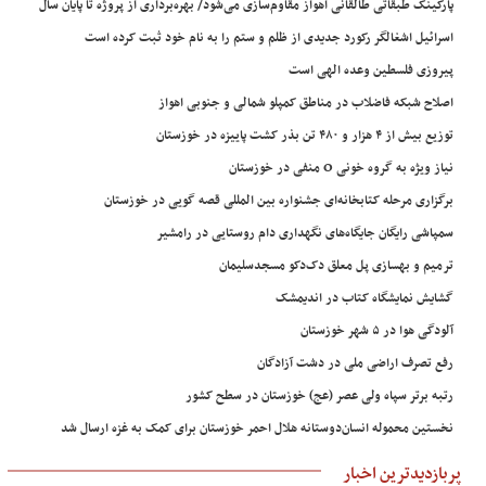
پارکینگ طبقاتی طالقانی اهواز مقاوم‌سازی می‌شود/ بهره‌برداری از پروژه تا پایان سال
اسرائیل اشغالگر رکورد جدیدی از ظلم و ستم را به نام خود ثبت کرده است
پیروزی فلسطین وعده الهی است
اصلاح شبکه فاضلاب در مناطق کمپلو شمالی و جنوبی اهواز
توزیع بیش از ۴ هزار و ۴۸۰ تن بذر کشت پاییزه در خوزستان
نیاز ویژه به گروه خونی O منفی در خوزستان
برگزاری مرحله کتابخانه‌ای جشنواره بین المللی قصه گویی در خوزستان
سمپاشی رایگان جایگاه‌های نگهداری دام روستایی در رامشیر
ترمیم و بهسازی پل معلق دک‌دکو مسجدسلیمان
گشایش نمایشگاه کتاب در اندیمشک
آلودگی هوا در ۵ شهر خوزستان
رفع تصرف اراضی ملی در دشت آزادگان
رتبه برتر سپاه ولی عصر (عج) خوزستان در سطح کشور
نخستین محموله انسان‌دوستانه هلال احمر خوزستان برای کمک به غزه ارسال شد
پربازدیدترین اخبار