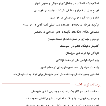
اصلاح شبکه فاضلاب در مناطق کمپلو شمالی و جنوبی اهواز
توزیع بیش از ۴ هزار و ۴۸۰ تن بذر کشت پاییزه در خوزستان
نیاز ویژه به گروه خونی O منفی در خوزستان
برگزاری مرحله کتابخانه‌ای جشنواره بین المللی قصه گویی در خوزستان
سمپاشی رایگان جایگاه‌های نگهداری دام روستایی در رامشیر
ترمیم و بهسازی پل معلق دک‌دکو مسجدسلیمان
گشایش نمایشگاه کتاب در اندیمشک
آلودگی هوا در ۵ شهر خوزستان
رفع تصرف اراضی ملی در دشت آزادگان
رتبه برتر سپاه ولی عصر (عج) خوزستان در سطح کشور
نخستین محموله انسان‌دوستانه هلال احمر خوزستان برای کمک به غزه ارسال شد
پربازدیدترین اخبار
۲ ساعت تاخیر در آغاز به‌کار ادارات و مدارس ۶ شهر خوزستان
مدیرعامل سازمان سیما، منظر و فضای سبز شهری آبادان منصوب شد
توسعه خدمات الکترونیکی در اداره کل بنادر و دریانوردی خوزستان