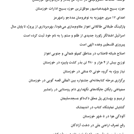
حوزه بسیج شهیدعباسپور موفق‌ترین حوزه بسیج ادارات خوزستان
اهدای ۱۷ سری جهیزیه به نوعروسان مددجو رامهرمز
پارکینگ طبقاتی طالقانی اهواز مقاوم‌سازی می‌شود/ بهره‌برداری از پروژه تا پایان سال
اسرائیل اشغالگر رکورد جدیدی از ظلم و ستم را به نام خود ثبت کرده است
پیروزی فلسطین وعده الهی است
اصلاح شبکه فاضلاب در مناطق کمپلو شمالی و جنوبی اهواز
توزیع بیش از ۴ هزار و ۴۸۰ تن بذر کشت پاییزه در خوزستان
نیاز ویژه به گروه خونی O منفی در خوزستان
برگزاری مرحله کتابخانه‌ای جشنواره بین المللی قصه گویی در خوزستان
سمپاشی رایگان جایگاه‌های نگهداری دام روستایی در رامشیر
ترمیم و بهسازی پل معلق دک‌دکو مسجدسلیمان
گشایش نمایشگاه کتاب در اندیمشک
آلودگی هوا در ۵ شهر خوزستان
رفع تصرف اراضی ملی در دشت آزادگان