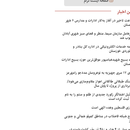
صفحه اینستاگرام
 اخبار
۲ ساعت تاخیر در آغاز به‌کار ادارات و مدارس ۶ شهر
تان
عامل سازمان سیما، منظر و فضای سبز شهری آبادان
وب شد
ه خدمات الکترونیکی در اداره کل بنادر و
نوردی خوزستان
 بسیج شهیدعباسپور موفق‌ترین حوزه بسیج ادارات
تان
سان مددجو رامهرمز
ینگ طبقاتی طالقانی اهواز مقاوم‌سازی می‌شود/
برداری از پروژه تا پایان سال
ئیل اشغالگر رکورد جدیدی از ظلم و ستم را به نام
ثبت کرده است
زی فلسطین وعده الهی است
ح شبکه فاضلاب در مناطق کمپلو شمالی و جنوبی
توزیع بیش از ۴ هزار و ۴۸۰ تن بذر کشت پاییزه در