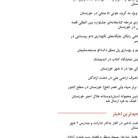
تان
ژه به گروه خونی O منفی در خوزستان
اری مرحله کتابخانه‌ای جشنواره بین المللی قصه
 در خوزستان
شی رایگان جایگاه‌های نگهداری دام روستایی در
یر
م و بهسازی پل معلق دک‌دکو مسجدسلیمان
ش نمایشگاه کتاب در اندیمشک
وا در ۵ شهر خوزستان
تصرف اراضی ملی در دشت آزادگان
 برتر سپاه ولی عصر (عج) خوزستان در سطح کشور
ین محموله انسان‌دوستانه هلال احمر خوزستان
 کمک به غزه ارسال شد
دیدترین اخبار
۲ ساعت تاخیر در آغاز به‌کار ادارات و مدارس ۶ شهر
تان
عامل سازمان سیما، منظر و فضای سبز شهری آبادان