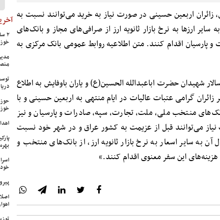
، زائران اربعین حسینی در صورت نیاز به خرید می‌توانند نسبت به
آخرین
رو یا معادل آن به سایر ارزها به نرخ بازار ثانویه ارز از صرافی‌های مجاز و بانک‌های
 پارسیان اقدام کنند. متن اطلاعیه روابط عمومی بانک مرکزی به
خوزس
مدیر
منص
توسع
ر شهیدان حضرت اباعبدالله الحسین(ع) و یاران باوفایش به اطلاع
دریا
 زائران گرامی عتبات عالیات در ایام منتهی به اربعین حسینی و با
حوزه
خوزس
انک‌های منتخب ملی، ملت، تجارت، سپه، صادرات و پارسیان و نیز
اهدای ۱۷ سری جهیزیه به نوعرو
نیاز می‌توانند قبل از عزیمت به کشور عراق و در شهر خود نسبت
پارک
 ۱۰۰ یورو و یا معادل آن به سایر اسعار به نرخ بازار ثانویه ارز، از بانک‌های منتخب و
بهره‌
هزینه‌های این سفر معنوی اقدام کنند.»
اسرا
خود 
پیرو
اصلا
اهواز