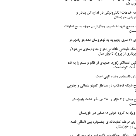
وب شد
ه خدمات الکترونیکی در اداره کل بنادر و
نوردی خوزستان
 بسیج شهیدعباسپور موفق‌ترین حوزه بسیج ادارات
تان
سان مددجو رامهرمز
ینگ طبقاتی طالقانی اهواز مقاوم‌سازی می‌شود/
برداری از پروژه تا پایان سال
ئیل اشغالگر رکورد جدیدی از ظلم و ستم را به نام
ثبت کرده است
زی فلسطین وعده الهی است
ح شبکه فاضلاب در مناطق کمپلو شمالی و جنوبی
توزیع بیش از ۴ هزار و ۴۸۰ تن بذر کشت پاییزه در
تان
ژه به گروه خونی O منفی در خوزستان
اری مرحله کتابخانه‌ای جشنواره بین المللی قصه
 در خوزستان
شی رایگان جایگاه‌های نگهداری دام روستایی در