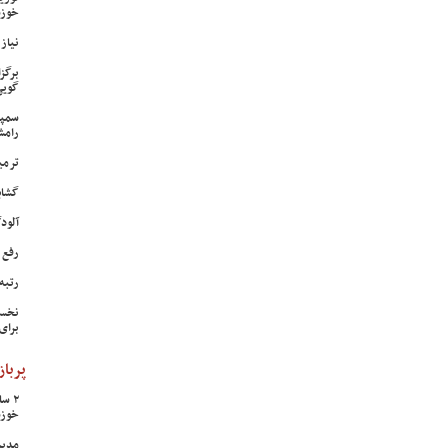
خوزس
نیاز وی
برگز
گویی
سمپا
رامش
ترمی
گشای
آلودگی ه
رفع 
رتبه
نخست
برای
پرباز
خوزس
مدیر