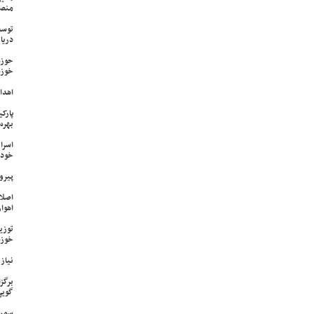
منص
توسع
دریا
حوزه
خوزس
اهدای ۱۷ سری جهیزیه به نوعرو
پارک
بهره‌
اسرا
خود 
پیرو
اصلا
اهواز
خوزس
نیاز وی
برگز
گویی
سمپا