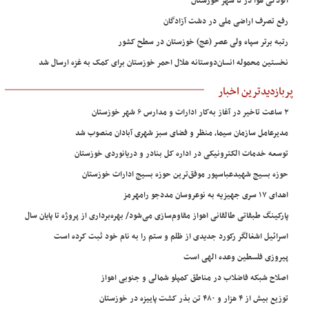
آلودگی هوا در ۵ شهر خوزستان
رفع تصرف اراضی ملی در دشت آزادگان
رتبه برتر سپاه ولی عصر (عج) خوزستان در سطح کشور
نخستین محموله انسان‌دوستانه هلال احمر خوزستان برای کمک به غزه ارسال شد
پربازدیدترین اخبار
۲ ساعت تاخیر در آغاز به‌کار ادارات و مدارس ۶ شهر خوزستان
مدیرعامل سازمان سیما، منظر و فضای سبز شهری آبادان منصوب شد
توسعه خدمات الکترونیکی در اداره کل بنادر و دریانوردی خوزستان
حوزه بسیج شهیدعباسپور موفق‌ترین حوزه بسیج ادارات خوزستان
اهدای ۱۷ سری جهیزیه به نوعروسان مددجو رامهرمز
پارکینگ طبقاتی طالقانی اهواز مقاوم‌سازی می‌شود/ بهره‌برداری از پروژه تا پایان سال
اسرائیل اشغالگر رکورد جدیدی از ظلم و ستم را به نام خود ثبت کرده است
پیروزی فلسطین وعده الهی است
اصلاح شبکه فاضلاب در مناطق کمپلو شمالی و جنوبی اهواز
توزیع بیش از ۴ هزار و ۴۸۰ تن بذر کشت پاییزه در خوزستان