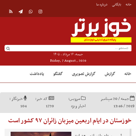
خانه
بایگانی
درباره ما
جمعه, ۱۶ مرداد , ۱۴۰۵
Friday, 7 August , 2026
خانه
گزارش
گزارش تصویری
گفتگو
یادداشت
جمعه / 20 سپتامبر
سرویس:
کد خبر:
خبرنگار :
2019 / 13:46
اخبار ویژه
1720
104
خوزستان در ایام اربعین میزبان زائران ۹۷ کشور است