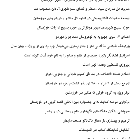
مدیرعامل سازمان سیما، منظر و فضای سبز شهری آبادان منصوب شد
توسعه خدمات الکترونیکی در اداره کل بنادر و دریانوردی خوزستان
حوزه بسیج شهیدعباسپور موفق‌ترین حوزه بسیج ادارات خوزستان
اهدای ۱۷ سری جهیزیه به نوعروسان مددجو رامهرمز
پارکینگ طبقاتی طالقانی اهواز مقاوم‌سازی می‌شود/ بهره‌برداری از پروژه تا پایان سال
اسرائیل اشغالگر رکورد جدیدی از ظلم و ستم را به نام خود ثبت کرده است
پیروزی فلسطین وعده الهی است
اصلاح شبکه فاضلاب در مناطق کمپلو شمالی و جنوبی اهواز
توزیع بیش از ۴ هزار و ۴۸۰ تن بذر کشت پاییزه در خوزستان
نیاز ویژه به گروه خونی O منفی در خوزستان
برگزاری مرحله کتابخانه‌ای جشنواره بین المللی قصه گویی در خوزستان
سمپاشی رایگان جایگاه‌های نگهداری دام روستایی در رامشیر
ترمیم و بهسازی پل معلق دک‌دکو مسجدسلیمان
گشایش نمایشگاه کتاب در اندیمشک