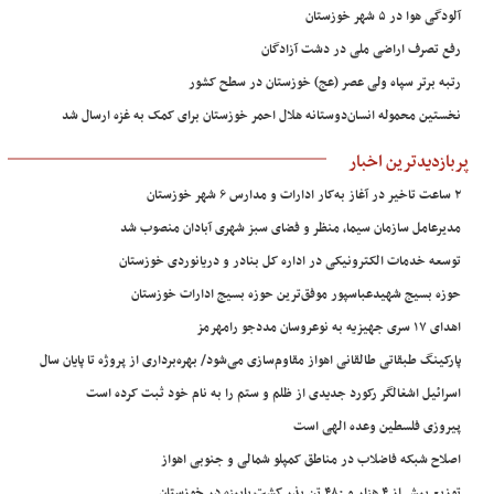
آلودگی هوا در ۵ شهر خوزستان
رفع تصرف اراضی ملی در دشت آزادگان
رتبه برتر سپاه ولی عصر (عج) خوزستان در سطح کشور
نخستین محموله انسان‌دوستانه هلال احمر خوزستان برای کمک به غزه ارسال شد
پربازدیدترین اخبار
۲ ساعت تاخیر در آغاز به‌کار ادارات و مدارس ۶ شهر خوزستان
مدیرعامل سازمان سیما، منظر و فضای سبز شهری آبادان منصوب شد
توسعه خدمات الکترونیکی در اداره کل بنادر و دریانوردی خوزستان
حوزه بسیج شهیدعباسپور موفق‌ترین حوزه بسیج ادارات خوزستان
اهدای ۱۷ سری جهیزیه به نوعروسان مددجو رامهرمز
پارکینگ طبقاتی طالقانی اهواز مقاوم‌سازی می‌شود/ بهره‌برداری از پروژه تا پایان سال
اسرائیل اشغالگر رکورد جدیدی از ظلم و ستم را به نام خود ثبت کرده است
پیروزی فلسطین وعده الهی است
اصلاح شبکه فاضلاب در مناطق کمپلو شمالی و جنوبی اهواز
توزیع بیش از ۴ هزار و ۴۸۰ تن بذر کشت پاییزه در خوزستان