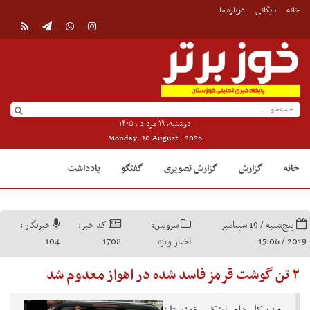
خانه
بایگانی
درباره ما
دوشنبه, ۱۹ مرداد , ۱۴۰۵
Monday, 10 August , 2026
خانه
گزارش
گزارش تصویری
گفتگو
یادداشت
پنج‌شنبه / 19 سپتامبر
سرویس:
کد خبر:
خبرنگار :
2019 / 15:06
اخبار ویژه
1708
104
۲ تن گوشت قرمز فاسد شده در اهواز معدوم شد