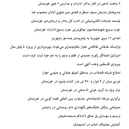
۲ ساعت تاخیر در آغاز به‌کار ادارات و مدارس ۶ شهر خوزستان
مدیرعامل سازمان سیما، منظر و فضای سبز شهری آبادان منصوب شد
توسعه خدمات الکترونیکی در اداره کل بنادر و دریانوردی خوزستان
حوزه بسیج شهیدعباسپور موفق‌ترین حوزه بسیج ادارات خوزستان
اهدای ۱۷ سری جهیزیه به نوعروسان مددجو رامهرمز
پارکینگ طبقاتی طالقانی اهواز مقاوم‌سازی می‌شود/ بهره‌برداری از پروژه تا پایان سال
اسرائیل اشغالگر رکورد جدیدی از ظلم و ستم را به نام خود ثبت کرده است
پیروزی فلسطین وعده الهی است
اصلاح شبکه فاضلاب در مناطق کمپلو شمالی و جنوبی اهواز
توزیع بیش از ۴ هزار و ۴۸۰ تن بذر کشت پاییزه در خوزستان
نیاز ویژه به گروه خونی O منفی در خوزستان
برگزاری مرحله کتابخانه‌ای جشنواره بین المللی قصه گویی در خوزستان
سمپاشی رایگان جایگاه‌های نگهداری دام روستایی در رامشیر
ترمیم و بهسازی پل معلق دک‌دکو مسجدسلیمان
گشایش نمایشگاه کتاب در اندیمشک