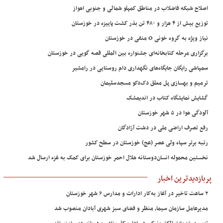
اصلاح شبکه فاضلاب در مناطق کمپلو شمالی و جنوبی اهواز
توزیع بیش از ۴ هزار و ۴۸۰ تن بذر کشت پاییزه در خوزستان
نیاز ویژه به گروه خونی O منفی در خوزستان
برگزاری مرحله کتابخانه‌ای جشنواره بین المللی قصه گویی در خوزستان
سمپاشی رایگان جایگاه‌های نگهداری دام روستایی در رامشیر
ترمیم و بهسازی پل معلق دک‌دکو مسجدسلیمان
گشایش نمایشگاه کتاب در اندیمشک
آلودگی هوا در ۵ شهر خوزستان
رفع تصرف اراضی ملی در دشت آزادگان
رتبه برتر سپاه ولی عصر (عج) خوزستان در سطح کشور
نخستین محموله انسان‌دوستانه هلال احمر خوزستان برای کمک به غزه ارسال شد
پربازدیدترین اخبار
۲ ساعت تاخیر در آغاز به‌کار ادارات و مدارس ۶ شهر خوزستان
مدیرعامل سازمان سیما، منظر و فضای سبز شهری آبادان منصوب شد