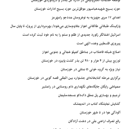
توسعه خدمات الکترونیکی در اداره کل بنادر و دریانوردی خوزستان
حوزه بسیج شهیدعباسپور موفق‌ترین حوزه بسیج ادارات خوزستان
اهدای ۱۷ سری جهیزیه به نوعروسان مددجو رامهرمز
پارکینگ طبقاتی طالقانی اهواز مقاوم‌سازی می‌شود/ بهره‌برداری از پروژه تا پایان سال
اسرائیل اشغالگر رکورد جدیدی از ظلم و ستم را به نام خود ثبت کرده است
پیروزی فلسطین وعده الهی است
اصلاح شبکه فاضلاب در مناطق کمپلو شمالی و جنوبی اهواز
توزیع بیش از ۴ هزار و ۴۸۰ تن بذر کشت پاییزه در خوزستان
نیاز ویژه به گروه خونی O منفی در خوزستان
برگزاری مرحله کتابخانه‌ای جشنواره بین المللی قصه گویی در خوزستان
سمپاشی رایگان جایگاه‌های نگهداری دام روستایی در رامشیر
ترمیم و بهسازی پل معلق دک‌دکو مسجدسلیمان
گشایش نمایشگاه کتاب در اندیمشک
آلودگی هوا در ۵ شهر خوزستان
رفع تصرف اراضی ملی در دشت آزادگان