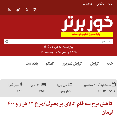
خانه
بایگانی
درباره ما
پنج شنبه, ۱۵ مرداد , ۱۴۰۵
Thursday, 6 August , 2026
خانه
گزارش
گزارش تصویری
گفتگو
یادداشت
پنج‌شنبه / 19 سپتامبر
سرویس:
کد خبر:
خبرنگار :
2019 / 14:57
اخبار ویژه
1701
104
کاهش نرخ سه قلم کالای پرمصرف/مرغ ۱۳ هزار و ۴۰۰
تومان