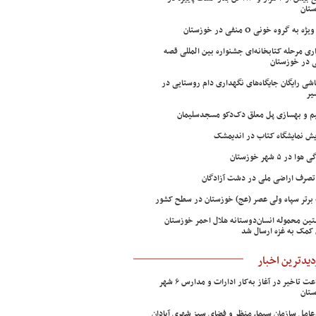
تان
ژه به گروه خونی O منفی در خوزستان
اری مرحله کتابخانه‌ای جشنواره بین المللی قصه
 در خوزستان
شی رایگان جایگاه‌های نگهداری دام روستایی در
یر
م و بهسازی پل معلق دک‌دکو مسجدسلیمان
ش نمایشگاه کتاب در اندیمشک
وا در ۵ شهر خوزستان
تصرف اراضی ملی در دشت آزادگان
 برتر سپاه ولی عصر (عج) خوزستان در سطح کشور
ین محموله انسان‌دوستانه هلال احمر خوزستان
 کمک به غزه ارسال شد
دیدترین اخبار
۲ ساعت تاخیر در آغاز به‌کار ادارات و مدارس ۶ شهر
تان
عامل سازمان سیما، منظر و فضای سبز شهری آبادان