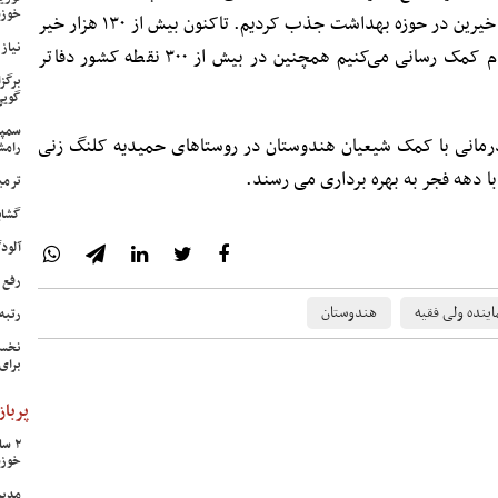
خوزس
بیش از ۷۰ هزار میلیارد ریال اعتبار توسط خیرین در حوزه بهداشت جذب کردیم. تاکنون بیش از ۱۳۰ هزار خیر
نیاز وی
در کنار ما هستند و با کمک آنها به مردم کمک رسانی می‌کنیم همچنین در بیش از ۳۰۰ نقطه کشور دفاتر
برگز
گویی
سمپا
۲ مرکز بهداشت و درمانی با کمک شیعیان هندوستان در روستاهای حمیدیه کلنگ زنی
رامش
ترمی
گشای
آلودگی ه
رفع 
اینده ولی فقیه
هندوستان
رتبه
نخست
برای
پرباز
خوزس
مدیر