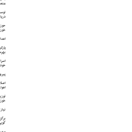
منص
توسع
دریا
حوزه
خوزس
اهدای ۱۷ سری جهیزیه به نوعرو
پارک
بهره‌
اسرا
خود 
پیرو
اصلا
اهواز
خوزس
نیاز وی
برگز
گویی
سمپا