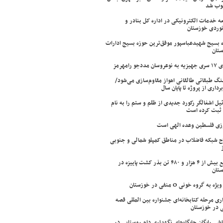
وب شد
ه خدمات الکترونیکی در اداره کل بنادر و
نوردی خوزستان
 بسیج شهیدعباسپور موفق‌ترین حوزه بسیج ادارات
تان
سان مددجو رامهرمز
ینگ طبقاتی طالقانی اهواز مقاوم‌سازی می‌شود/
برداری از پروژه تا پایان سال
ئیل اشغالگر رکورد جدیدی از ظلم و ستم را به نام
ثبت کرده است
زی فلسطین وعده الهی است
ح شبکه فاضلاب در مناطق کمپلو شمالی و جنوبی
توزیع بیش از ۴ هزار و ۴۸۰ تن بذر کشت پاییزه در
تان
ژه به گروه خونی O منفی در خوزستان
اری مرحله کتابخانه‌ای جشنواره بین المللی قصه
 در خوزستان
شی رایگان جایگاه‌های نگهداری دام روستایی در