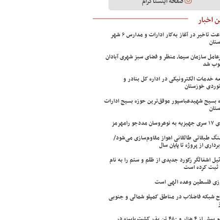
صفحه اینستاگرام
 اخبار
۲ ساعت تاخیر در آغاز به‌کار ادارات و مدارس ۶ شهر
تان
عامل سازمان سیما، منظر و فضای سبز شهری آبادان
وب شد
ه خدمات الکترونیکی در اداره کل بنادر و
نوردی خوزستان
 بسیج شهیدعباسپور موفق‌ترین حوزه بسیج ادارات
تان
سان مددجو رامهرمز
ینگ طبقاتی طالقانی اهواز مقاوم‌سازی می‌شود/
برداری از پروژه تا پایان سال
ئیل اشغالگر رکورد جدیدی از ظلم و ستم را به نام
ثبت کرده است
زی فلسطین وعده الهی است
ح شبکه فاضلاب در مناطق کمپلو شمالی و جنوبی
توزیع بیش از ۴ هزار و ۴۸۰ تن بذر کشت پاییزه در