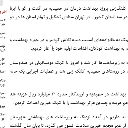
کلنگ‌زنی پروژه بهداشت درمان در حمیدیه در گفت و گو با ایرنا
آخرین
در سه استان کشور ، در تهران ستادی تشکیل و تمام استان ها در دو
خوزس
مدیر
منص
ک به خانواده‌های آسیب دیده تلاش کردیم و در حوزه بهداشت و
توسع
 به بهداشت کودکان، اقدامات اولیه خود را آغاز کردیم.
دریا
حوزه
 به زیرساخت‌ها کار شد و امروز با کمک دوستانمان در هندوستان
خوزس
در روستاهای حمیدیه کلنگ زنی شد و عملیات اجرایی یک خانه
اهدای ۱۷ سری جهیزیه به نوعرو
پارک
بهره‌
وی ادامه داد: برای احداث این سه خانه بهداشت در حمیدیه و اروندکنار حدود ۲۰ میلیارد ریال هزینه شد
اسرا
خود 
 هم هزینه و چندین مرکز بهداشت را با کمک خیرین احداث کردیم .
پیرو
اصلا
 بنا داریم در آینده نزدیک به زیرساخت های بهداشتی شهرستان
اهواز
 کمک کنیم گفت: بیش از ۱۰ سال از عمر مجمع خیرین سلامت کشور می گذرد، تا پایان سال گذشته