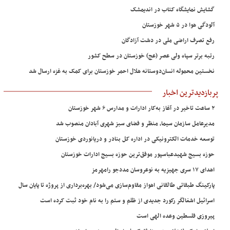
گشایش نمایشگاه کتاب در اندیمشک
آلودگی هوا در ۵ شهر خوزستان
رفع تصرف اراضی ملی در دشت آزادگان
رتبه برتر سپاه ولی عصر (عج) خوزستان در سطح کشور
نخستین محموله انسان‌دوستانه هلال احمر خوزستان برای کمک به غزه ارسال شد
پربازدیدترین اخبار
۲ ساعت تاخیر در آغاز به‌کار ادارات و مدارس ۶ شهر خوزستان
مدیرعامل سازمان سیما، منظر و فضای سبز شهری آبادان منصوب شد
توسعه خدمات الکترونیکی در اداره کل بنادر و دریانوردی خوزستان
حوزه بسیج شهیدعباسپور موفق‌ترین حوزه بسیج ادارات خوزستان
اهدای ۱۷ سری جهیزیه به نوعروسان مددجو رامهرمز
پارکینگ طبقاتی طالقانی اهواز مقاوم‌سازی می‌شود/ بهره‌برداری از پروژه تا پایان سال
اسرائیل اشغالگر رکورد جدیدی از ظلم و ستم را به نام خود ثبت کرده است
پیروزی فلسطین وعده الهی است