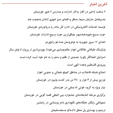
آخرین اخبار
۲ ساعت تاخیر در آغاز به‌کار ادارات و مدارس ۶ شهر خوزستان
مدیرعامل سازمان سیما، منظر و فضای سبز شهری آبادان منصوب شد
توسعه خدمات الکترونیکی در اداره کل بنادر و دریانوردی خوزستان
حوزه بسیج شهیدعباسپور موفق‌ترین حوزه بسیج ادارات خوزستان
اهدای ۱۷ سری جهیزیه به نوعروسان مددجو رامهرمز
پارکینگ طبقاتی طالقانی اهواز مقاوم‌سازی می‌شود/ بهره‌برداری از پروژه تا پایان سال
اسرائیل اشغالگر رکورد جدیدی از ظلم و ستم را به نام خود ثبت کرده است
پیروزی فلسطین وعده الهی است
اصلاح شبکه فاضلاب در مناطق کمپلو شمالی و جنوبی اهواز
توزیع بیش از ۴ هزار و ۴۸۰ تن بذر کشت پاییزه در خوزستان
نیاز ویژه به گروه خونی O منفی در خوزستان
برگزاری مرحله کتابخانه‌ای جشنواره بین المللی قصه گویی در خوزستان
سمپاشی رایگان جایگاه‌های نگهداری دام روستایی در رامشیر
ترمیم و بهسازی پل معلق دک‌دکو مسجدسلیمان