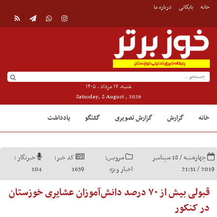
خانه
بایگانی
درباره ما
شنبه, ۱۷ مرداد , ۱۴۰۵
Saturday, 8 August , 2026
خانه
گزارش
گزارش تصویری
گفتگو
یادداشت
چهارشنبه / 18 سپتامبر
سرویس:
کد خبر:
خبرنگار :
2019 / 21:31
اخبار ویژه
1659
104
قبولی بیش از ۷۰ درصد دانش‌آموزان عشایری خوزستان
در کنکور