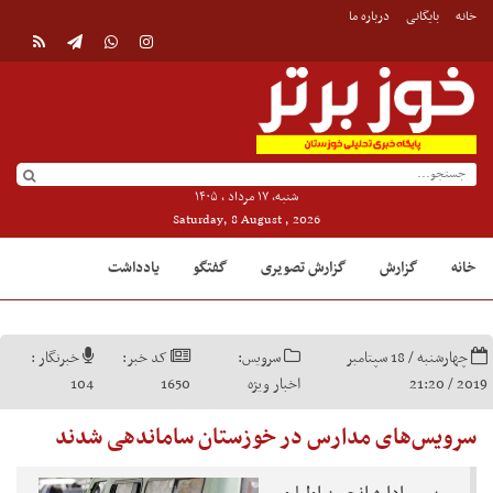
خانه
بایگانی
درباره ما
شنبه, ۱۷ مرداد , ۱۴۰۵
Saturday, 8 August , 2026
خانه
گزارش
گزارش تصویری
گفتگو
یادداشت
چهارشنبه / 18 سپتامبر
سرویس:
کد خبر:
خبرنگار :
2019 / 21:20
اخبار ویژه
1650
104
سرویس‌های مدارس در خوزستان ساماندهی شدند