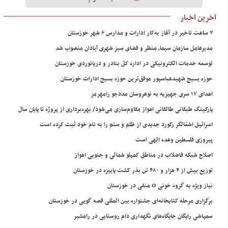
آخرین اخبار
۲ ساعت تاخیر در آغاز به‌کار ادارات و مدارس ۶ شهر خوزستان
مدیرعامل سازمان سیما، منظر و فضای سبز شهری آبادان منصوب شد
توسعه خدمات الکترونیکی در اداره کل بنادر و دریانوردی خوزستان
حوزه بسیج شهیدعباسپور موفق‌ترین حوزه بسیج ادارات خوزستان
اهدای ۱۷ سری جهیزیه به نوعروسان مددجو رامهرمز
پارکینگ طبقاتی طالقانی اهواز مقاوم‌سازی می‌شود/ بهره‌برداری از پروژه تا پایان سال
اسرائیل اشغالگر رکورد جدیدی از ظلم و ستم را به نام خود ثبت کرده است
پیروزی فلسطین وعده الهی است
اصلاح شبکه فاضلاب در مناطق کمپلو شمالی و جنوبی اهواز
توزیع بیش از ۴ هزار و ۴۸۰ تن بذر کشت پاییزه در خوزستان
نیاز ویژه به گروه خونی O منفی در خوزستان
برگزاری مرحله کتابخانه‌ای جشنواره بین المللی قصه گویی در خوزستان
سمپاشی رایگان جایگاه‌های نگهداری دام روستایی در رامشیر