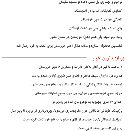
ترمیم و بهسازی پل معلق دک‌دکو مسجدسلیمان
گشایش نمایشگاه کتاب در اندیمشک
آلودگی هوا در ۵ شهر خوزستان
رفع تصرف اراضی ملی در دشت آزادگان
رتبه برتر سپاه ولی عصر (عج) خوزستان در سطح کشور
نخستین محموله انسان‌دوستانه هلال احمر خوزستان برای کمک به غزه ارسال شد
پربازدیدترین اخبار
۲ ساعت تاخیر در آغاز به‌کار ادارات و مدارس ۶ شهر خوزستان
مدیرعامل سازمان سیما، منظر و فضای سبز شهری آبادان منصوب شد
توسعه خدمات الکترونیکی در اداره کل بنادر و دریانوردی خوزستان
حوزه بسیج شهیدعباسپور موفق‌ترین حوزه بسیج ادارات خوزستان
اهدای ۱۷ سری جهیزیه به نوعروسان مددجو رامهرمز
پارکینگ طبقاتی طالقانی اهواز مقاوم‌سازی می‌شود/ بهره‌برداری از پروژه تا پایان سال
اسرائیل اشغالگر رکورد جدیدی از ظلم و ستم را به نام خود ثبت کرده است
پیروزی فلسطین وعده الهی است