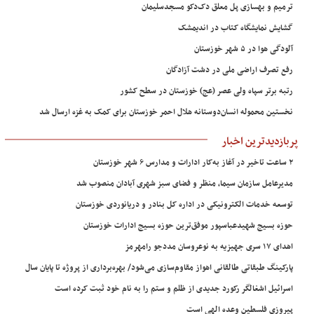
ترمیم و بهسازی پل معلق دک‌دکو مسجدسلیمان
گشایش نمایشگاه کتاب در اندیمشک
آلودگی هوا در ۵ شهر خوزستان
رفع تصرف اراضی ملی در دشت آزادگان
رتبه برتر سپاه ولی عصر (عج) خوزستان در سطح کشور
نخستین محموله انسان‌دوستانه هلال احمر خوزستان برای کمک به غزه ارسال شد
پربازدیدترین اخبار
۲ ساعت تاخیر در آغاز به‌کار ادارات و مدارس ۶ شهر خوزستان
مدیرعامل سازمان سیما، منظر و فضای سبز شهری آبادان منصوب شد
توسعه خدمات الکترونیکی در اداره کل بنادر و دریانوردی خوزستان
حوزه بسیج شهیدعباسپور موفق‌ترین حوزه بسیج ادارات خوزستان
اهدای ۱۷ سری جهیزیه به نوعروسان مددجو رامهرمز
پارکینگ طبقاتی طالقانی اهواز مقاوم‌سازی می‌شود/ بهره‌برداری از پروژه تا پایان سال
اسرائیل اشغالگر رکورد جدیدی از ظلم و ستم را به نام خود ثبت کرده است
پیروزی فلسطین وعده الهی است