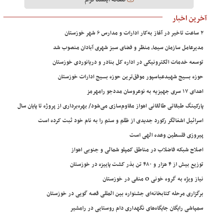
آخرین اخبار
۲ ساعت تاخیر در آغاز به‌کار ادارات و مدارس ۶ شهر خوزستان
مدیرعامل سازمان سیما، منظر و فضای سبز شهری آبادان منصوب شد
توسعه خدمات الکترونیکی در اداره کل بنادر و دریانوردی خوزستان
حوزه بسیج شهیدعباسپور موفق‌ترین حوزه بسیج ادارات خوزستان
اهدای ۱۷ سری جهیزیه به نوعروسان مددجو رامهرمز
پارکینگ طبقاتی طالقانی اهواز مقاوم‌سازی می‌شود/ بهره‌برداری از پروژه تا پایان سال
اسرائیل اشغالگر رکورد جدیدی از ظلم و ستم را به نام خود ثبت کرده است
پیروزی فلسطین وعده الهی است
اصلاح شبکه فاضلاب در مناطق کمپلو شمالی و جنوبی اهواز
توزیع بیش از ۴ هزار و ۴۸۰ تن بذر کشت پاییزه در خوزستان
نیاز ویژه به گروه خونی O منفی در خوزستان
برگزاری مرحله کتابخانه‌ای جشنواره بین المللی قصه گویی در خوزستان
سمپاشی رایگان جایگاه‌های نگهداری دام روستایی در رامشیر