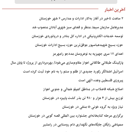
آخرین اخبار
۲ ساعت تاخیر در آغاز به‌کار ادارات و مدارس ۶ شهر خوزستان
مدیرعامل سازمان سیما، منظر و فضای سبز شهری آبادان منصوب شد
توسعه خدمات الکترونیکی در اداره کل بنادر و دریانوردی خوزستان
حوزه بسیج شهیدعباسپور موفق‌ترین حوزه بسیج ادارات خوزستان
اهدای ۱۷ سری جهیزیه به نوعروسان مددجو رامهرمز
پارکینگ طبقاتی طالقانی اهواز مقاوم‌سازی می‌شود/ بهره‌برداری از پروژه تا پایان سال
اسرائیل اشغالگر رکورد جدیدی از ظلم و ستم را به نام خود ثبت کرده است
پیروزی فلسطین وعده الهی است
اصلاح شبکه فاضلاب در مناطق کمپلو شمالی و جنوبی اهواز
توزیع بیش از ۴ هزار و ۴۸۰ تن بذر کشت پاییزه در خوزستان
نیاز ویژه به گروه خونی O منفی در خوزستان
برگزاری مرحله کتابخانه‌ای جشنواره بین المللی قصه گویی در خوزستان
سمپاشی رایگان جایگاه‌های نگهداری دام روستایی در رامشیر