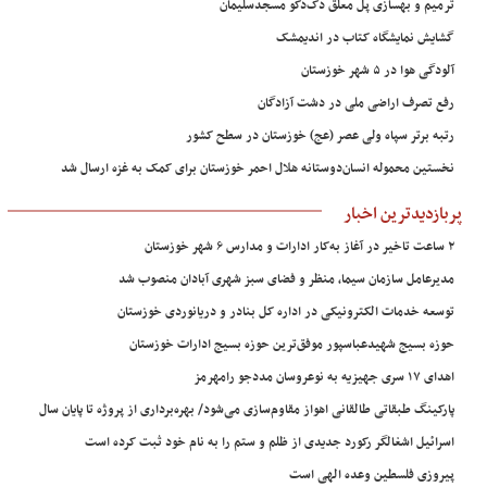
ترمیم و بهسازی پل معلق دک‌دکو مسجدسلیمان
گشایش نمایشگاه کتاب در اندیمشک
آلودگی هوا در ۵ شهر خوزستان
رفع تصرف اراضی ملی در دشت آزادگان
رتبه برتر سپاه ولی عصر (عج) خوزستان در سطح کشور
نخستین محموله انسان‌دوستانه هلال احمر خوزستان برای کمک به غزه ارسال شد
پربازدیدترین اخبار
۲ ساعت تاخیر در آغاز به‌کار ادارات و مدارس ۶ شهر خوزستان
مدیرعامل سازمان سیما، منظر و فضای سبز شهری آبادان منصوب شد
توسعه خدمات الکترونیکی در اداره کل بنادر و دریانوردی خوزستان
حوزه بسیج شهیدعباسپور موفق‌ترین حوزه بسیج ادارات خوزستان
اهدای ۱۷ سری جهیزیه به نوعروسان مددجو رامهرمز
پارکینگ طبقاتی طالقانی اهواز مقاوم‌سازی می‌شود/ بهره‌برداری از پروژه تا پایان سال
اسرائیل اشغالگر رکورد جدیدی از ظلم و ستم را به نام خود ثبت کرده است
پیروزی فلسطین وعده الهی است