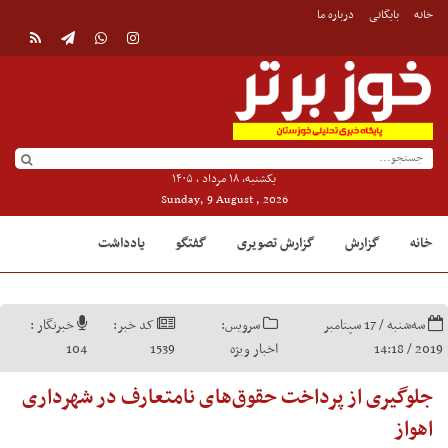
خانه
بایگانی
درباره ما
یکشنبه, ۱۸ مرداد , ۱۴۰۵
Sunday, 9 August , 2026
خانه
گزارش
گزارش تصویری
گفتگو
یادداشت
سه‌شنبه / 17 سپتامبر
سرویس:
کد خبر:
خبرنگار :
2019 / 14:18
اخبار ویژه
1539
104
جلوگیری از پرداخت حقوق‌های نامتعارف در شهرداری
اهواز