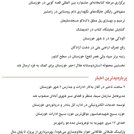
برگزاری مرحله کتابخانه‌ای جشنواره بین المللی قصه گویی در خوزستان
سمپاشی رایگان جایگاه‌های نگهداری دام روستایی در رامشیر
ترمیم و بهسازی پل معلق دک‌دکو مسجدسلیمان
گشایش نمایشگاه کتاب در اندیمشک
آلودگی هوا در ۵ شهر خوزستان
رفع تصرف اراضی ملی در دشت آزادگان
رتبه برتر سپاه ولی عصر (عج) خوزستان در سطح کشور
نخستین محموله انسان‌دوستانه هلال احمر خوزستان برای کمک به غزه ارسال شد
پربازدیدترین اخبار
۲ ساعت تاخیر در آغاز به‌کار ادارات و مدارس ۶ شهر خوزستان
مدیرعامل سازمان سیما، منظر و فضای سبز شهری آبادان منصوب شد
توسعه خدمات الکترونیکی در اداره کل بنادر و دریانوردی خوزستان
حوزه بسیج شهیدعباسپور موفق‌ترین حوزه بسیج ادارات خوزستان
اهدای ۱۷ سری جهیزیه به نوعروسان مددجو رامهرمز
پارکینگ طبقاتی طالقانی اهواز مقاوم‌سازی می‌شود/ بهره‌برداری از پروژه تا پایان سال