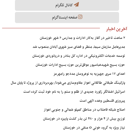
کانال تلگرام
صفحه اینستاگرام
آخرین اخبار
۲ ساعت تاخیر در آغاز به‌کار ادارات و مدارس ۶ شهر خوزستان
مدیرعامل سازمان سیما، منظر و فضای سبز شهری آبادان منصوب شد
توسعه خدمات الکترونیکی در اداره کل بنادر و دریانوردی خوزستان
حوزه بسیج شهیدعباسپور موفق‌ترین حوزه بسیج ادارات خوزستان
اهدای ۱۷ سری جهیزیه به نوعروسان مددجو رامهرمز
پارکینگ طبقاتی طالقانی اهواز مقاوم‌سازی می‌شود/ بهره‌برداری از پروژه تا پایان سال
اسرائیل اشغالگر رکورد جدیدی از ظلم و ستم را به نام خود ثبت کرده است
پیروزی فلسطین وعده الهی است
اصلاح شبکه فاضلاب در مناطق کمپلو شمالی و جنوبی اهواز
توزیع بیش از ۴ هزار و ۴۸۰ تن بذر کشت پاییزه در خوزستان
نیاز ویژه به گروه خونی O منفی در خوزستان