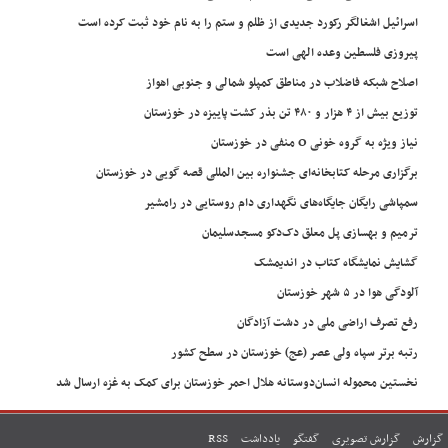
اسرائیل اشغالگر رکورد جدیدی از ظلم و ستم را به نام خود ثبت کرده است
پیروزی فلسطین وعده الهی است
اصلاح شبکه فاضلاب در مناطق کمپلو شمالی و جنوبی اهواز
توزیع بیش از ۴ هزار و ۴۸۰ تن بذر کشت پاییزه در خوزستان
نیاز ویژه به گروه خونی O منفی در خوزستان
برگزاری مرحله کتابخانه‌ای جشنواره بین المللی قصه گویی در خوزستان
سمپاشی رایگان جایگاه‌های نگهداری دام روستایی در رامشیر
ترمیم و بهسازی پل معلق دک‌دکو مسجدسلیمان
گشایش نمایشگاه کتاب در اندیمشک
آلودگی هوا در ۵ شهر خوزستان
رفع تصرف اراضی ملی در دشت آزادگان
رتبه برتر سپاه ولی عصر (عج) خوزستان در سطح کشور
نخستین محموله انسان‌دوستانه هلال احمر خوزستان برای کمک به غزه ارسال شد
گزارش
گزارش تصویری
گفتگو
یادداشت
RSS