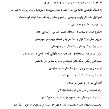
اهدای ۱۷ سری جهیزیه به نوعروسان مددجو رامهرمز
پارکینگ طبقاتی طالقانی اهواز مقاوم‌سازی می‌شود/ بهره‌برداری از پروژه تا پایان سال
اسرائیل اشغالگر رکورد جدیدی از ظلم و ستم را به نام خود ثبت کرده است
پیروزی فلسطین وعده الهی است
اصلاح شبکه فاضلاب در مناطق کمپلو شمالی و جنوبی اهواز
توزیع بیش از ۴ هزار و ۴۸۰ تن بذر کشت پاییزه در خوزستان
نیاز ویژه به گروه خونی O منفی در خوزستان
برگزاری مرحله کتابخانه‌ای جشنواره بین المللی قصه گویی در خوزستان
سمپاشی رایگان جایگاه‌های نگهداری دام روستایی در رامشیر
ترمیم و بهسازی پل معلق دک‌دکو مسجدسلیمان
گشایش نمایشگاه کتاب در اندیمشک
آلودگی هوا در ۵ شهر خوزستان
رفع تصرف اراضی ملی در دشت آزادگان
رتبه برتر سپاه ولی عصر (عج) خوزستان در سطح کشور
نخستین محموله انسان‌دوستانه هلال احمر خوزستان برای کمک به غزه ارسال شد