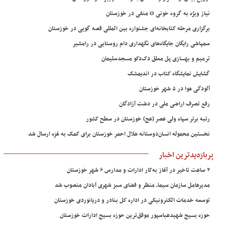
نیاز ویژه به گروه خونی O منفی در خوزستان
برگزاری مرحله کتابخانه‌ای جشنواره بین المللی قصه گویی در خوزستان
سمپاشی رایگان جایگاه‌های نگهداری دام روستایی در رامشیر
ترمیم و بهسازی پل معلق دک‌دکو مسجدسلیمان
گشایش نمایشگاه کتاب در اندیمشک
آلودگی هوا در ۵ شهر خوزستان
رفع تصرف اراضی ملی در دشت آزادگان
رتبه برتر سپاه ولی عصر (عج) خوزستان در سطح کشور
نخستین محموله انسان‌دوستانه هلال احمر خوزستان برای کمک به غزه ارسال شد
پربازدیدترین اخبار
۲ ساعت تاخیر در آغاز به‌کار ادارات و مدارس ۶ شهر خوزستان
مدیرعامل سازمان سیما، منظر و فضای سبز شهری آبادان منصوب شد
توسعه خدمات الکترونیکی در اداره کل بنادر و دریانوردی خوزستان
حوزه بسیج شهیدعباسپور موفق‌ترین حوزه بسیج ادارات خوزستان