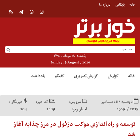
خانه
بایگانی
درباره ما
یکشنبه, ۱۸ مرداد , ۱۴۰۵
Sunday, 9 August , 2026
خانه
گزارش
گزارش تصویری
گفتگو
یادداشت
دوشنبه / 16 سپتامبر
سرویس:
کد خبر:
خبرنگار :
2019 / 15:46
اخبار ویژه
1489
104
توسعه و راه اندازی موکب دزفول در مرز چذابه آغاز
شد