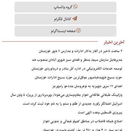
گروه واتساپ
کانال تلگرام
صفحه اینستاگرام
آخرین اخبار
۲ ساعت تاخیر در آغاز به‌کار ادارات و مدارس ۶ شهر خوزستان
مدیرعامل سازمان سیما، منظر و فضای سبز شهری آبادان منصوب شد
توسعه خدمات الکترونیکی در اداره کل بنادر و دریانوردی خوزستان
حوزه بسیج شهیدعباسپور موفق‌ترین حوزه بسیج ادارات خوزستان
اهدای ۱۷ سری جهیزیه به نوعروسان مددجو رامهرمز
پارکینگ طبقاتی طالقانی اهواز مقاوم‌سازی می‌شود/ بهره‌برداری از پروژه تا پایان سال
اسرائیل اشغالگر رکورد جدیدی از ظلم و ستم را به نام خود ثبت کرده است
پیروزی فلسطین وعده الهی است
اصلاح شبکه فاضلاب در مناطق کمپلو شمالی و جنوبی اهواز
توزیع بیش از ۴ هزار و ۴۸۰ تن بذر کشت پاییزه در خوزستان