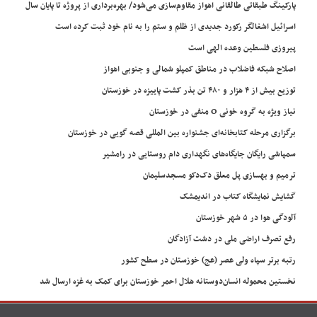
پارکینگ طبقاتی طالقانی اهواز مقاوم‌سازی می‌شود/ بهره‌برداری از پروژه تا پایان سال
اسرائیل اشغالگر رکورد جدیدی از ظلم و ستم را به نام خود ثبت کرده است
پیروزی فلسطین وعده الهی است
اصلاح شبکه فاضلاب در مناطق کمپلو شمالی و جنوبی اهواز
توزیع بیش از ۴ هزار و ۴۸۰ تن بذر کشت پاییزه در خوزستان
نیاز ویژه به گروه خونی O منفی در خوزستان
برگزاری مرحله کتابخانه‌ای جشنواره بین المللی قصه گویی در خوزستان
سمپاشی رایگان جایگاه‌های نگهداری دام روستایی در رامشیر
ترمیم و بهسازی پل معلق دک‌دکو مسجدسلیمان
گشایش نمایشگاه کتاب در اندیمشک
آلودگی هوا در ۵ شهر خوزستان
رفع تصرف اراضی ملی در دشت آزادگان
رتبه برتر سپاه ولی عصر (عج) خوزستان در سطح کشور
نخستین محموله انسان‌دوستانه هلال احمر خوزستان برای کمک به غزه ارسال شد