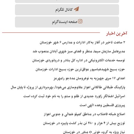
کانال تلگرام
صفحه اینستاگرام
آخرین اخبار
۲ ساعت تاخیر در آغاز به‌کار ادارات و مدارس ۶ شهر خوزستان
مدیرعامل سازمان سیما، منظر و فضای سبز شهری آبادان منصوب شد
توسعه خدمات الکترونیکی در اداره کل بنادر و دریانوردی خوزستان
حوزه بسیج شهیدعباسپور موفق‌ترین حوزه بسیج ادارات خوزستان
اهدای ۱۷ سری جهیزیه به نوعروسان مددجو رامهرمز
پارکینگ طبقاتی طالقانی اهواز مقاوم‌سازی می‌شود/ بهره‌برداری از پروژه تا پایان سال
اسرائیل اشغالگر رکورد جدیدی از ظلم و ستم را به نام خود ثبت کرده است
پیروزی فلسطین وعده الهی است
اصلاح شبکه فاضلاب در مناطق کمپلو شمالی و جنوبی اهواز
توزیع بیش از ۴ هزار و ۴۸۰ تن بذر کشت پاییزه در خوزستان
نیاز ویژه به گروه خونی O منفی در خوزستان