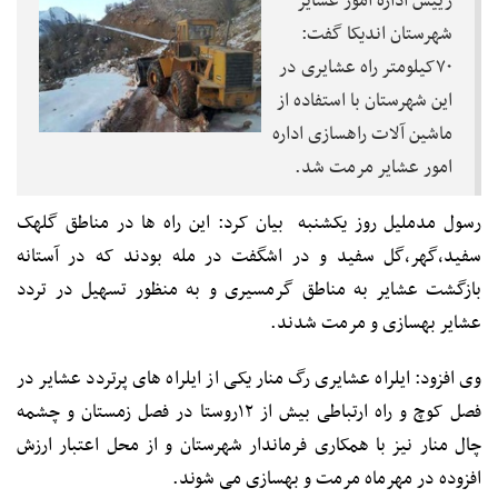
رییس اداره امور عشایر
شهرستان اندیکا گفت:
۷۰کیلومتر راه عشایری در
این شهرستان با استفاده از
ماشین آلات راهسازی اداره
امور عشایر مرمت شد.
رسول مدملیل روز یکشنبه بیان کرد: این راه ها در مناطق گلهک
سفید،گهر،گل سفید و در اشگفت در مله بودند که در آستانه
بازگشت عشایر به مناطق گرمسیری و به منظور تسهیل در تردد
عشایر بهسازی و مرمت شدند.
وی افزود: ایلراه عشایری رگ منار یکی از ایلراه های پرتردد عشایر در
فصل کوچ و راه ارتباطی بیش از ۱۲روستا در فصل زمستان و چشمه
چال منار نیز با همکاری فرماندار شهرستان و از محل اعتبار ارزش
افزوده در مهرماه مرمت و بهسازی می شوند.