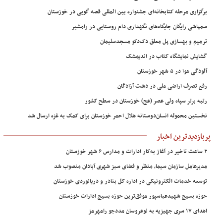
برگزاری مرحله کتابخانه‌ای جشنواره بین المللی قصه گویی در خوزستان
سمپاشی رایگان جایگاه‌های نگهداری دام روستایی در رامشیر
ترمیم و بهسازی پل معلق دک‌دکو مسجدسلیمان
گشایش نمایشگاه کتاب در اندیمشک
آلودگی هوا در ۵ شهر خوزستان
رفع تصرف اراضی ملی در دشت آزادگان
رتبه برتر سپاه ولی عصر (عج) خوزستان در سطح کشور
نخستین محموله انسان‌دوستانه هلال احمر خوزستان برای کمک به غزه ارسال شد
پربازدیدترین اخبار
۲ ساعت تاخیر در آغاز به‌کار ادارات و مدارس ۶ شهر خوزستان
مدیرعامل سازمان سیما، منظر و فضای سبز شهری آبادان منصوب شد
توسعه خدمات الکترونیکی در اداره کل بنادر و دریانوردی خوزستان
حوزه بسیج شهیدعباسپور موفق‌ترین حوزه بسیج ادارات خوزستان
اهدای ۱۷ سری جهیزیه به نوعروسان مددجو رامهرمز