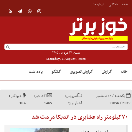
خانه
بایگانی
درباره ما
شنبه, ۱۷ مرداد , ۱۴۰۵
Saturday, 8 August , 2026
خانه
گزارش
گزارش تصویری
گفتگو
یادداشت
یکشنبه / 15 سپتامبر
سرویس:
کد خبر:
خبرنگار :
2019 / 20:56
اخبار ویژه
1465
104
۷۰کیلومتر راه عشایری در اندیکا مرمت شد