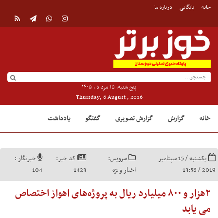
خانه
بایگانی
درباره ما
پنج شنبه, ۱۵ مرداد , ۱۴۰۵
Thursday, 6 August , 2026
خانه
گزارش
گزارش تصویری
گفتگو
یادداشت
یکشنبه / 15 سپتامبر
سرویس:
کد خبر:
خبرنگار :
2019 / 13:58
اخبار ویژه
1423
104
۲هزار و ۸۰۰ میلیارد ریال به پروژه‌های اهواز اختصاص
می یابد