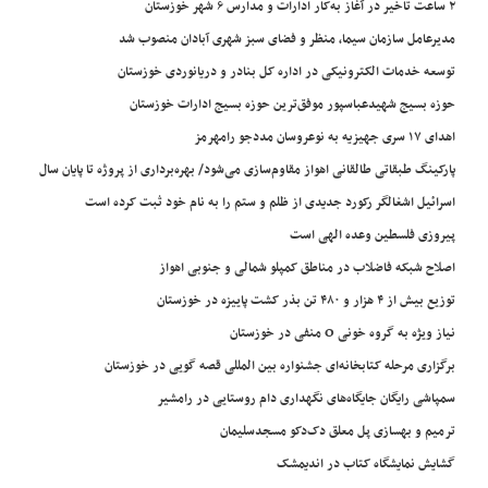
۲ ساعت تاخیر در آغاز به‌کار ادارات و مدارس ۶ شهر خوزستان
مدیرعامل سازمان سیما، منظر و فضای سبز شهری آبادان منصوب شد
توسعه خدمات الکترونیکی در اداره کل بنادر و دریانوردی خوزستان
حوزه بسیج شهیدعباسپور موفق‌ترین حوزه بسیج ادارات خوزستان
اهدای ۱۷ سری جهیزیه به نوعروسان مددجو رامهرمز
پارکینگ طبقاتی طالقانی اهواز مقاوم‌سازی می‌شود/ بهره‌برداری از پروژه تا پایان سال
اسرائیل اشغالگر رکورد جدیدی از ظلم و ستم را به نام خود ثبت کرده است
پیروزی فلسطین وعده الهی است
اصلاح شبکه فاضلاب در مناطق کمپلو شمالی و جنوبی اهواز
توزیع بیش از ۴ هزار و ۴۸۰ تن بذر کشت پاییزه در خوزستان
نیاز ویژه به گروه خونی O منفی در خوزستان
برگزاری مرحله کتابخانه‌ای جشنواره بین المللی قصه گویی در خوزستان
سمپاشی رایگان جایگاه‌های نگهداری دام روستایی در رامشیر
ترمیم و بهسازی پل معلق دک‌دکو مسجدسلیمان
گشایش نمایشگاه کتاب در اندیمشک