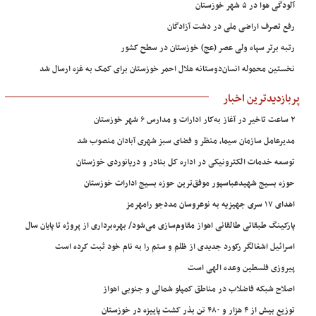
آلودگی هوا در ۵ شهر خوزستان
رفع تصرف اراضی ملی در دشت آزادگان
رتبه برتر سپاه ولی عصر (عج) خوزستان در سطح کشور
نخستین محموله انسان‌دوستانه هلال احمر خوزستان برای کمک به غزه ارسال شد
پربازدیدترین اخبار
۲ ساعت تاخیر در آغاز به‌کار ادارات و مدارس ۶ شهر خوزستان
مدیرعامل سازمان سیما، منظر و فضای سبز شهری آبادان منصوب شد
توسعه خدمات الکترونیکی در اداره کل بنادر و دریانوردی خوزستان
حوزه بسیج شهیدعباسپور موفق‌ترین حوزه بسیج ادارات خوزستان
اهدای ۱۷ سری جهیزیه به نوعروسان مددجو رامهرمز
پارکینگ طبقاتی طالقانی اهواز مقاوم‌سازی می‌شود/ بهره‌برداری از پروژه تا پایان سال
اسرائیل اشغالگر رکورد جدیدی از ظلم و ستم را به نام خود ثبت کرده است
پیروزی فلسطین وعده الهی است
اصلاح شبکه فاضلاب در مناطق کمپلو شمالی و جنوبی اهواز
توزیع بیش از ۴ هزار و ۴۸۰ تن بذر کشت پاییزه در خوزستان