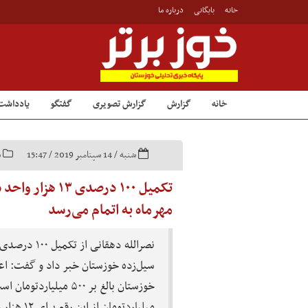
خانه
بایگانی
درباره ما
خانه
گزارش
گزارش تصویری
گفتگو
یادداشت
شنبه / 14 سپتامبر 2019 / 15:47
س
مهرماه به اتمام می‌رسد
سیل‌زده خوزستان خبر داد و گفت: اع
میلیاردتوما