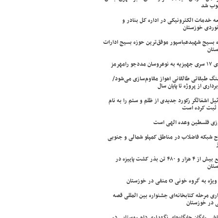
وب شد
ه خدمات الکترونیکی در اداره کل بنادر و
نوردی خوزستان
 بسیج شهیدعباسپور موفق‌ترین حوزه بسیج ادارات
تان
سان مددجو رامهرمز
ینگ طبقاتی طالقانی اهواز مقاوم‌سازی می‌شود/
برداری از پروژه تا پایان سال
ئیل اشغالگر رکورد جدیدی از ظلم و ستم را به نام
ثبت کرده است
زی فلسطین وعده الهی است
ح شبکه فاضلاب در مناطق کمپلو شمالی و جنوبی
توزیع بیش از ۴ هزار و ۴۸۰ تن بذر کشت پاییزه در
تان
ژه به گروه خونی O منفی در خوزستان
اری مرحله کتابخانه‌ای جشنواره بین المللی قصه
 در خوزستان
شی رایگان جایگاه‌های نگهداری دام روستایی در