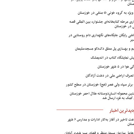
تان
ژه به گروه خونی O منفی در خوزستان
اری مرحله کتابخانه‌ای جشنواره بین المللی قصه
 در خوزستان
شی رایگان جایگاه‌های نگهداری دام روستایی در
یر
م و بهسازی پل معلق دک‌دکو مسجدسلیمان
ش نمایشگاه کتاب در اندیمشک
وا در ۵ شهر خوزستان
تصرف اراضی ملی در دشت آزادگان
 برتر سپاه ولی عصر (عج) خوزستان در سطح کشور
ین محموله انسان‌دوستانه هلال احمر خوزستان
 کمک به غزه ارسال شد
دیدترین اخبار
۲ ساعت تاخیر در آغاز به‌کار ادارات و مدارس ۶ شهر
تان
عامل سازمان سیما، منظر و فضای سبز شهری آبادان