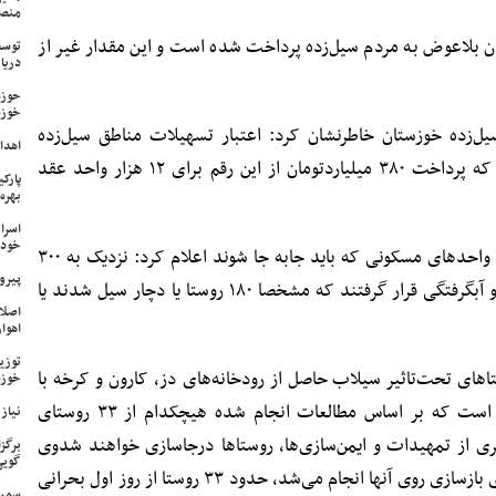
منص
د: تاکنون ۵۰ میلیاردتومان بلاعوض به مردم سیل‌زده پرداخت شده است و این مقدار غیر از
توسع
دریا
حوزه
خوزس
ل‌زده خوزستان خاطرنشان کرد: اعتبار تسهیلات مناطق سیل‌زده
اهدای ۱۷ سری جهیزیه به نوعرو
خوزستان بالغ بر ۵۰۰ میلیاردتومان است که پرداخت ۳۸۰ میلیاردتومان از این رقم برای ۱۲ هزار واحد عقد
پارک
بهره‌
اسرا
خود 
دهقانی در خصوص جابه جایی روستاها و واحدهای مسکونی که باید جابه جا شوند اعلام کرد: نزدیک به ۳۰۰
پیرو
شهر و روستای خوزستان تحت‌تاثیر سیل و آبگرفتگی قرار گرفتند که مشخصا ۱۸۰ روستا یا دچار سیل شدند یا
اصلا
اهواز
تاهای تحت‌تاثیر سیلاب حاصل از رودخانه‌های دز، کارون و کرخه با
خوزس
دانشگاه شهیدچمران اهواز منعقد شده است که بر اساس مطالعات انجام شده هیچکدام از ۳۳ روستای
نیاز وی
سری از تمهیدات و ایمن‌سازی‌ها، روستاها درجاسازی خواهند شد
وی
برگز
گویی
ادامه داد: از ۱۸۰ روستایی که باید کارهای بازسازی روی آنها انجام می‌شد، حدود ۳۳ روستا از روز اول بحرانی
سمپا