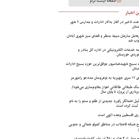
صفحه اینستاگرام
 اخبار
۲ ساعت تاخیر در آغاز به‌کار ادارات و مدارس ۶ شهر
تان
عامل سازمان سیما، منظر و فضای سبز شهری آبادان
وب شد
ه خدمات الکترونیکی در اداره کل بنادر و
نوردی خوزستان
 بسیج شهیدعباسپور موفق‌ترین حوزه بسیج ادارات
تان
سان مددجو رامهرمز
ینگ طبقاتی طالقانی اهواز مقاوم‌سازی می‌شود/
برداری از پروژه تا پایان سال
ئیل اشغالگر رکورد جدیدی از ظلم و ستم را به نام
ثبت کرده است
زی فلسطین وعده الهی است
ح شبکه فاضلاب در مناطق کمپلو شمالی و جنوبی
توزیع بیش از ۴ هزار و ۴۸۰ تن بذر کشت پاییزه در