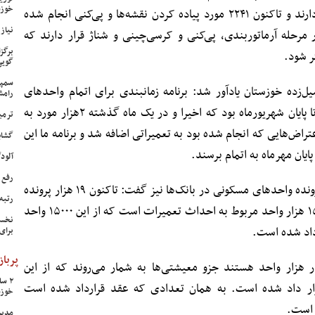
خوزس
احداثی شناسایی شده‌اند روند مناسبی دارند و تاکنون ۲۲۴۱ مورد پیاده کردن نقشه‌ها و پی‌کنی انجام شده
نیاز وی
د ۱۴۸۱ واحد هم در مرحله آرماتوربندی، پی‌کنی و کرسی‌چینی و شناژ قرار دارند که
برگز
ر شود.
گویی
سمپا
زده خوزستان یادآور شد: برنامه زمانبندی برای اتمام واحدهای
رامش
تعمیری که ۱۴۵۰۰ واحد اعلام شده بود تا پایان شهریورماه بود که اخیرا و در یک ماه گذشته ۲هزار مورد به
ترمی
راض‌هایی که انجام شده بود به تعمیراتی اضافه شد و برنامه ما این
گشای
آلودگی ه
رفع 
دهقانی در خصوص آخرین روند تشکیل پرونده واحدهای مسکونی در بانک‌ها نیز گفت: تاکنون ۱۹ هزار پرونده
رتبه
معرفی به بانک داشتیم که از این تعداد ۱۵ هزار واحد مربوط به احداث تعمیرات است که از این ۱۵۰۰۰ واحد
نخست
برای
پرباز
ر واحد که چهار هزار واحد هستند جزو معیشتی‌ها به شمار می‌روند که از این
ار واحد عقد قرار داد شده است. به همان تعدادی که عقد قرارداد شده است
خوزس
 است.
مدیر