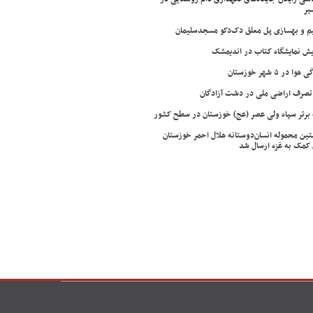
یر
م و بهسازی پل معلق دک‌دکو مسجدسلیمان
ش نمایشگاه کتاب در اندیمشک
وا در ۵ شهر خوزستان
تصرف اراضی ملی در دشت آزادگان
 برتر سپاه ولی عصر (عج) خوزستان در سطح کشور
ین محموله انسان‌دوستانه هلال احمر خوزستان
 کمک به غزه ارسال شد