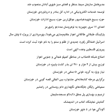
مدیرعامل سازمان سیما، منظر و فضای سبز شهری آبادان منصوب شد
توسعه خدمات الکترونیکی در اداره کل بنادر و دریانوردی خوزستان
حوزه بسیج شهیدعباسپور موفق‌ترین حوزه بسیج ادارات خوزستان
اهدای ۱۷ سری جهیزیه به نوعروسان مددجو رامهرمز
پارکینگ طبقاتی طالقانی اهواز مقاوم‌سازی می‌شود/ بهره‌برداری از پروژه تا پایان سال
اسرائیل اشغالگر رکورد جدیدی از ظلم و ستم را به نام خود ثبت کرده است
پیروزی فلسطین وعده الهی است
اصلاح شبکه فاضلاب در مناطق کمپلو شمالی و جنوبی اهواز
توزیع بیش از ۴ هزار و ۴۸۰ تن بذر کشت پاییزه در خوزستان
نیاز ویژه به گروه خونی O منفی در خوزستان
برگزاری مرحله کتابخانه‌ای جشنواره بین المللی قصه گویی در خوزستان
سمپاشی رایگان جایگاه‌های نگهداری دام روستایی در رامشیر
ترمیم و بهسازی پل معلق دک‌دکو مسجدسلیمان
گشایش نمایشگاه کتاب در اندیمشک
آلودگی هوا در ۵ شهر خوزستان