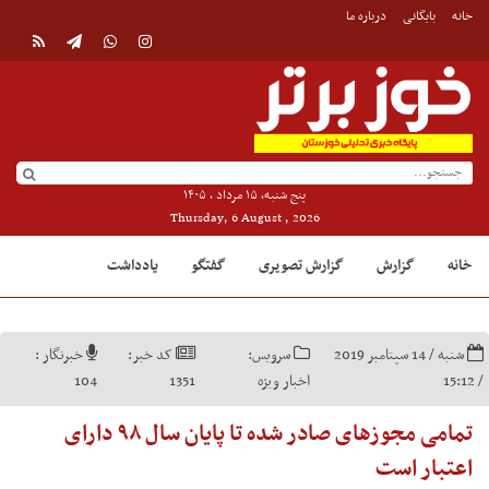
خانه
بایگانی
درباره ما
پنج شنبه, ۱۵ مرداد , ۱۴۰۵
Thursday, 6 August , 2026
خانه
گزارش
گزارش تصویری
گفتگو
یادداشت
شنبه / 14 سپتامبر 2019
سرویس:
کد خبر:
خبرنگار :
/ 15:12
اخبار ویژه
1351
104
تمامی مجوزهای صادر شده تا پایان سال ٩٨ دارای
اعتبار است