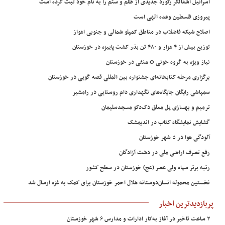
اسرائیل اشغالگر رکورد جدیدی از ظلم و ستم را به نام خود ثبت کرده است
پیروزی فلسطین وعده الهی است
اصلاح شبکه فاضلاب در مناطق کمپلو شمالی و جنوبی اهواز
توزیع بیش از ۴ هزار و ۴۸۰ تن بذر کشت پاییزه در خوزستان
نیاز ویژه به گروه خونی O منفی در خوزستان
برگزاری مرحله کتابخانه‌ای جشنواره بین المللی قصه گویی در خوزستان
سمپاشی رایگان جایگاه‌های نگهداری دام روستایی در رامشیر
ترمیم و بهسازی پل معلق دک‌دکو مسجدسلیمان
گشایش نمایشگاه کتاب در اندیمشک
آلودگی هوا در ۵ شهر خوزستان
رفع تصرف اراضی ملی در دشت آزادگان
رتبه برتر سپاه ولی عصر (عج) خوزستان در سطح کشور
نخستین محموله انسان‌دوستانه هلال احمر خوزستان برای کمک به غزه ارسال شد
پربازدیدترین اخبار
۲ ساعت تاخیر در آغاز به‌کار ادارات و مدارس ۶ شهر خوزستان